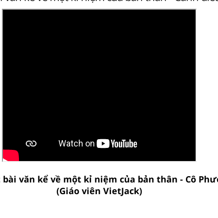
t bài văn kể về một kỉ niệm của bản thân - Cô Ph
(Giáo viên VietJack)