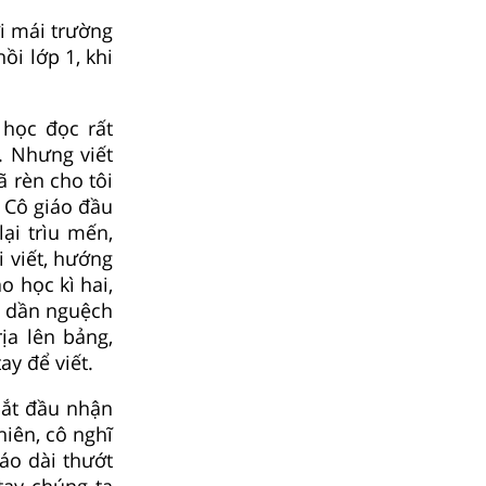
i mái trường
ồi lớp 1, khi
 học đọc rất
. Nhưng viết
ã rèn cho tôi
. Cô giáo đầu
lại trìu mến,
i viết, hướng
o học kì hai,
ôi dần nguệch
ịa lên bảng,
ay để viết.
bắt đầu nhận
hiên, cô nghĩ
áo dài thướt
 tay chúng ta