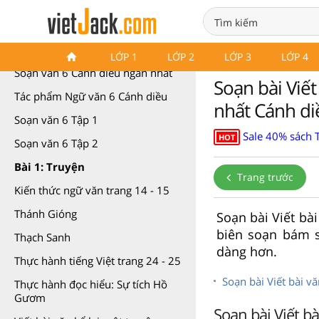
Soạn văn 6 Cánh diều
LỚP 1
LỚP 2
LỚP 3
LỚP 4
Soạn văn 6 Cánh diều ngắn nhất
Soạn bài Viết
Tác phẩm Ngữ văn 6 Cánh diều
nhất Cánh di
Soạn văn 6 Tập 1
Sale 40% sách 
HOT
Soạn văn 6 Tập 2
Bài 1: Truyện
Trang trước
Kiến thức ngữ văn trang 14 - 15
Thánh Gióng
Soạn bài Viết bà
biên soạn bám s
Thạch Sanh
dàng hơn.
Thực hành tiếng Việt trang 24 - 25
Soạn bài Viết bài v
Thực hành đọc hiểu: Sự tích Hồ
Gươm
Soạn bài Viết b