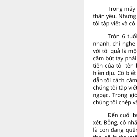
Trong mấy 
thân yêu. Nhưng 
tôi tập viết và c
Tròn 6 tuổ
nhanh, chỉ nghe 
với tôi quả là mộ
cầm bút tay phải.
tiên của tôi tên
hiền dịu. Cô biế
dẫn tôi cách cầm 
chúng tôi tập viế
ngoạc. Trong gi
chúng tôi chép và
Đến cuối b
xét. Bỗng, cô nhắ
là con đang quên
tha, cô bước xuố