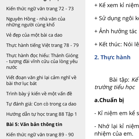
+ Kể xem kỉ niệm
Kiến thức ngữ văn trang 72 - 73
+ Sử dụng ngôi kể
Nguyên Hồng - nhà văn của
những người cùng khổ
+ Ảnh hưởng tác 
Vẻ đẹp của một bài ca dao
+ Kết thúc: Nói 
Thực hành tiếng Việt trang 78 - 79
Thực hành đọc hiểu: Thánh Gióng
2. Thực hành
- tượng đài vĩnh cửu của lòng yêu
nước
Viết đoạn văn ghi lại cảm nghĩ về
Bài tập:
Kể
bài thơ lục bát
trường tiểu học
Trình bày ý kiến về một vấn đề
a.Chuẩn bị
Tự đánh giá: Con cò trong ca dao
- Kỉ niệm em kể s
Hướng dẫn tự học trang 88 Tập 1
Bài 5: Văn bản thông tin
- Nhớ lại kỉ niệ
nhiệm của em.
Kiến thức ngữ văn trang 89 - 90