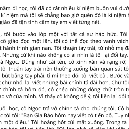
năm đi học, tôi đã có rất nhiều kỉ niệm buồn vui dướ
kỉ niệm mà tôi sẽ chẳng bao giờ quên đó là kỉ niệm h
ô giáo đã tận tình cầm tay em viết từng nét.
i, tôi bước vào lớp một với tất cả sự háo hức. Tôi
cô giáo đọc một lần, tôi có thể đọc theo vanh vách
t hành trình gian nan. Tôi thuận tay trái, từ nhỏ mẹ đ
 Nhưng cứ khi nào không có ai nhìn là tôi lại đổi tay
 là Ngọc. Đúng như cái tên, cô xinh xắn và rạng rỡ, 
t tôi thuận tay trái nên thường xuống bàn quan sát tô
bút bằng tay phải, tỉ mỉ theo dõi tôi viết bà . Bước và
t chữ nhỏ, lại viết những bài chính tả dài hơn. Chữ t
ờ chính tả hôm đó, cô chép những dòng chữ tròn tr
o vở của mình. Vì thấy cô không để ý, tôi liền lại đổi t
uổi học, cô Ngọc trả vở chính tả cho chúng tôi. Cô 
c tới tôi: "Bạn Gia Bảo hôm nay viết có tiến bộ. Tuy n
 một điều." Tôi hoảng hốt cúi mặt xuống. Trong tà 
ng bàn tôi và tiếp lời: "Cả lớp nhớ cô dặn khi viết,