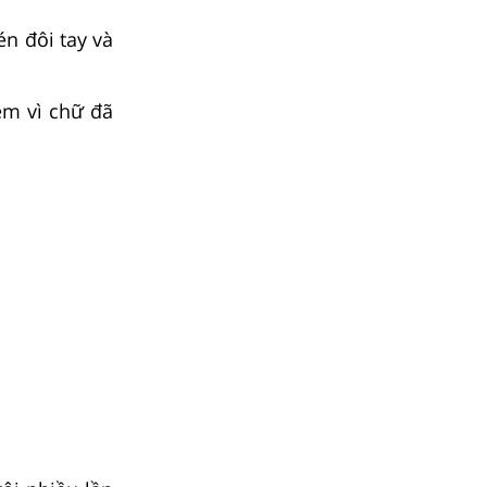
n đôi tay và
em vì chữ đã