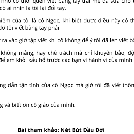
 nhỏ có thói quen viết bằng tay trái mẹ đã sửa cho t
 ai nhìn là tôi lại đổi tay.
iệm của tôi là cô Ngọc, khi biết được điều này cô 
ỡ tôi viết bằng tay phải
ra vào giờ tập viết khi cô không để ý tôi đã lén viết bằ
cô không mắng, hay chê trách mà chỉ khuyên bảo, đ
để em khỏi xấu hổ trước các bạn vì hành vi của mình
ng dẫn tận tình của cô Ngọc mà giờ tôi đã viết thô
ọng và biết ơn cô giáo của mình.
Bài tham khảo: Nét Bút Đầu Đời