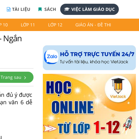
TÀI LIỆU
SÁCH
VIỆC LÀM GIÁO DỤC
P 10
LỚP 11
LỚP 12
GIÁO ÁN - ĐỀ THI
 - Ngắn
Trang sau
ẫn đủ ý được
oạn văn 6 dễ
u