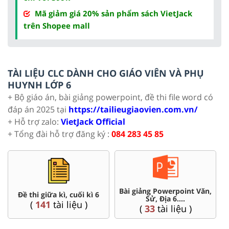
Mã giảm giá 20% sản phẩm sách VietJack
trên Shopee mall
TÀI LIỆU CLC DÀNH CHO GIÁO VIÊN VÀ PHỤ
HUYNH LỚP 6
+ Bộ giáo án, bài giảng powerpoint, đề thi file word có
đáp án 2025 tại
https://tailieugiaovien.com.vn/
+ Hỗ trợ zalo:
VietJack Official
+ Tổng đài hỗ trợ đăng ký :
084 283 45 85
Bài giảng Powerpoint Văn,
Đề thi giữa kì, cuối kì 6
Sử, Địa 6....
(
141
tài liệu )
(
33
tài liệu )