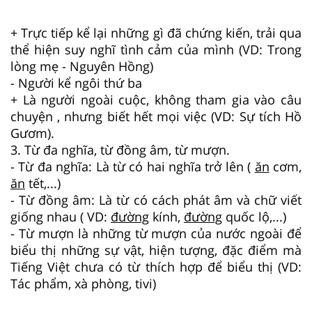
+ Trực tiếp kể lại những gì đã chứng kiến, trải qua
thể hiện suy nghĩ tình cảm của mình (VD: Trong
lòng mẹ - Nguyên Hồng)
- Người kể ngôi thứ ba
+ Là người ngoài cuộc, không tham gia vào câu
chuyện , nhưng biết hết mọi việc (VD: Sự tích Hồ
Gươm).
3. Từ đa nghĩa, từ đồng âm, từ mượn.
- Từ đa nghĩa: Là từ có hai nghĩa trở lên (
ăn
cơm,
ăn
tết,...)
- Từ đồng âm: Là từ có cách phát âm và chữ viết
giống nhau ( VD:
đường
kính,
đường
quốc lộ,...)
- Từ mượn là những từ mượn của nước ngoài để
biểu thị những sự vật, hiện tượng, đặc điểm mà
Tiếng Việt chưa có từ thích hợp để biểu thị (VD:
Tác phẩm, xà phòng, tivi)