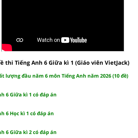
ề thi Tiếng Anh 6 Giữa kì 1 (Giáo viên VietJack)
hất lượng đầu năm 6 môn Tiếng Anh năm 2026 (10 đề)
nh 6 Giữa kì 1 có đáp án
nh 6 Học kì 1 có đáp án
nh 6 Giữa kì 2 có đáp án