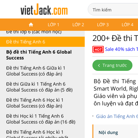
Bộ Đề thi Tiếng Anh 6
LỚP 1
LỚP 2
LỚP 3
LỚP 4
Đề thi lớp 6 (các môn học)
200+ Đề thi 
Đề thi Tiếng Anh 6
Sale 40% sách 
HOT
Bộ đề thi Tiếng Anh 6 Global
Success
Trang trước
Đề thi Tiếng Anh 6 Giữa kì 1
Global Success (có đáp án)
Bộ Đề thi Tiếng
Đề thi Giữa kì 1 Tiếng Anh 6
Smart World, Rig
Global Success có đáp án (5 đề)
Giáo viên và phụ
Đề thi Tiếng Anh 6 Học kì 1
ôn luyện và đạt 
Global Success (có đáp án)
Đề thi Học kì 1 Tiếng Anh 6
Giáo án Tiếng Anh 
Global Success có đáp án (16 đề)
Đề thi Tiếng Anh 6 Học kì 1
Nội dung
Global Success tải nhiều nhất