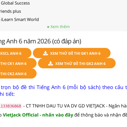
 Global Success
riends plus
6 iLearn Smart World
Xem thêm
ng Anh 6 năm 2026 (có đáp án)
KSCL ANH 6
XEM THỬ ĐỀ THI GK1 ANH 6
THI CK1 ANH 6
XEM THỬ ĐỀ THI GK2 ANH 6
THI CK2 ANH 6
trọn bộ đề thi Tiếng Anh 6 (mỗi bộ sách) theo cấu 
i tiết:
- CT TNHH DAU TU VA DV GD VIETJACK - Ngân h
1133836868
lo
VietJack Official - nhấn vào đây
để thông báo và nhận đề