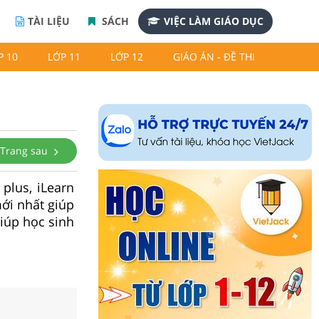
TÀI LIỆU
SÁCH
VIỆC LÀM GIÁO DỤC
P 10
LỚP 11
LỚP 12
GIÁO ÁN - ĐỀ THI
Trang sau
plus, iLearn
mới nhất giúp
giúp học sinh