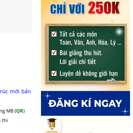
trúc mới bản
àng MB
(QR)
 thi