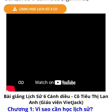
(250K) HỌC LỊCH SỬ 6 CD
Bài giảng Lịch Sử 6 Cánh diều - Cô Tiêu Thị Lan
Anh (Giáo viên VietJack)
Chương 1: Vì sao cần học lịch sử?