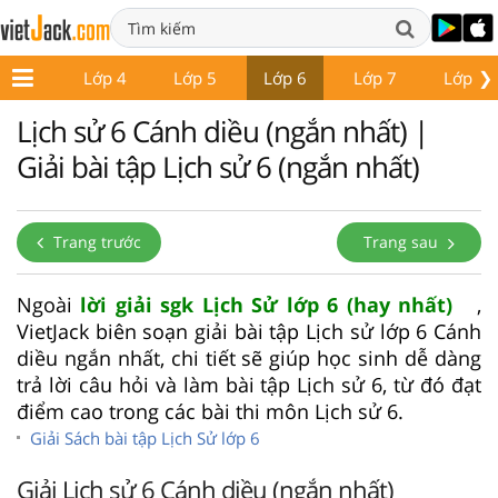
❯
Lớp 3
Lớp 4
Lớp 5
Lớp 6
Lớp 7
Lớp 8
Lịch sử 6 Cánh diều (ngắn nhất) |
Giải bài tập Lịch sử 6 (ngắn nhất)
Trang trước
Trang sau
Ngoài
lời giải sgk Lịch Sử lớp 6 (hay nhất)
,
VietJack biên soạn giải bài tập Lịch sử lớp 6 Cánh
diều ngắn nhất, chi tiết sẽ giúp học sinh dễ dàng
trả lời câu hỏi và làm bài tập Lịch sử 6, từ đó đạt
điểm cao trong các bài thi môn Lịch sử 6.
Giải Sách bài tập Lịch Sử lớp 6
Giải Lịch sử 6 Cánh diều (ngắn nhất)