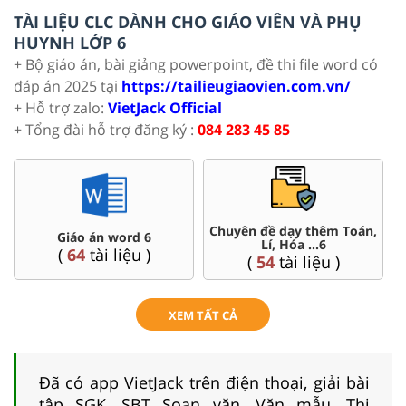
TÀI LIỆU CLC DÀNH CHO GIÁO VIÊN VÀ PHỤ
HUYNH LỚP 6
+ Bộ giáo án, bài giảng powerpoint, đề thi file word có
đáp án 2025 tại
https://tailieugiaovien.com.vn/
+ Hỗ trợ zalo:
VietJack Official
+ Tổng đài hỗ trợ đăng ký :
084 283 45 85
n,
Đề thi HSG 6
Trắc nghiệm đúng sai 6
(
4
tài liệu )
(
26
tài liệu )
XEM TẤT CẢ
Đã có app VietJack trên điện thoại, giải bài
tập SGK, SBT Soạn văn, Văn mẫu, Thi