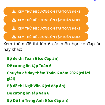
XEM THỬ ĐỀ CƯƠNG ÔN TẬP TOÁN 6 GK1
XEM THỬ ĐỀ CƯƠNG ÔN TẬP TOÁN 6 CK1
XEM THỬ ĐỀ CƯƠNG ÔN TẬP TOÁN 6 GK2
XEM THỬ ĐỀ CƯƠNG ÔN TẬP TOÁN 6 CK2
Xem thêm đề thi lớp 6 các môn học có đáp án
hay khác:
Bộ đề thi Toán 6 (có đáp án)
Đề cương ôn tập Toán 6
Chuyên đề dạy thêm Toán 6 năm 2026 (có lời
giải)
Bộ đề thi Ngữ Văn 6 (có đáp án)
Đề cương ôn tập Văn 6
Bộ Đề thi Tiếng Anh 6 (có đáp án)