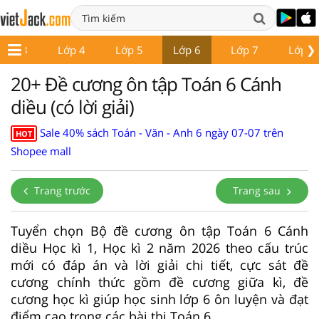
❯
Lớp 3
Lớp 4
Lớp 5
Lớp 6
Lớp 7
Lớp 8
20+ Đề cương ôn tập Toán 6 Cánh
diều (có lời giải)
Sale 40% sách Toán - Văn - Anh 6 ngày 07-07 trên
HOT
Shopee mall
Trang trước
Trang sau
Tuyển chọn Bộ đề cương ôn tập Toán 6 Cánh
diều Học kì 1, Học kì 2 năm 2026 theo cấu trúc
mới có đáp án và lời giải chi tiết, cực sát đề
cương chính thức gồm đề cương giữa kì, đề
cương học kì giúp học sinh lớp 6 ôn luyện và đạt
điểm cao trong các bài thi Toán 6.