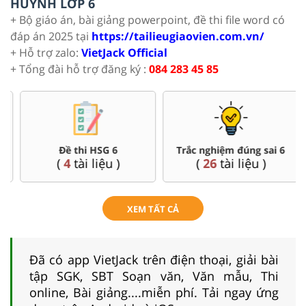
HUYNH LỚP 6
+ Bộ giáo án, bài giảng powerpoint, đề thi file word có
đáp án 2025 tại
https://tailieugiaovien.com.vn/
+ Hỗ trợ zalo:
VietJack Official
+ Tổng đài hỗ trợ đăng ký :
084 283 45 85
Đề thi HSG 6
Trắc nghiệm đúng sai 6
(
4
tài liệu )
(
26
tài liệu )
XEM TẤT CẢ
Đã có app VietJack trên điện thoại, giải bài
tập SGK, SBT Soạn văn, Văn mẫu, Thi
online, Bài giảng....miễn phí. Tải ngay ứng