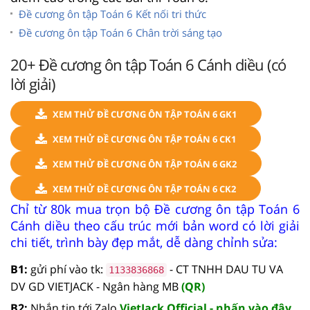
Đề cương ôn tập Toán 6 Kết nối tri thức
Đề cương ôn tập Toán 6 Chân trời sáng tạo
20+ Đề cương ôn tập Toán 6 Cánh diều (có
lời giải)
XEM THỬ ĐỀ CƯƠNG ÔN TẬP TOÁN 6 GK1
XEM THỬ ĐỀ CƯƠNG ÔN TẬP TOÁN 6 CK1
XEM THỬ ĐỀ CƯƠNG ÔN TẬP TOÁN 6 GK2
XEM THỬ ĐỀ CƯƠNG ÔN TẬP TOÁN 6 CK2
Chỉ từ 80k mua trọn bộ Đề cương ôn tập Toán 6
Cánh diều theo cấu trúc mới bản word có lời giải
chi tiết, trình bày đẹp mắt, dễ dàng chỉnh sửa:
B1:
gửi phí vào tk:
- CT TNHH DAU TU VA
1133836868
DV GD VIETJACK - Ngân hàng MB
(QR)
B2:
Nhắn tin tới Zalo
VietJack Official - nhấn vào đây