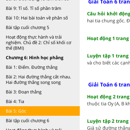
Giải Toán 6 tran
Bài 9: Tỉ số. Tỉ số phần trăm
Câu hỏi khởi động
Bài 10: Hai bài toán về phân số
hai tia chung gốc. 
Bài tập cuối chương 5
Hoạt động thực hành và trải
Hoạt động 1 trang 
nghiệm. Chủ đề 2: Chỉ số khối cơ
thể (BMI)
Luyện tập 1 trang 
Chương 6: Hình học phẳng
và cho biết các cạnh
Bài 1: Điểm. Đường thẳng
Bài 2: Hai đường thẳng cắt nhau.
Hai đường thẳng song song
Giải Toán 6 tran
Bài 3: Đoạn thẳng
Hoạt động 2 trang 
Bài 4: Tia
thuộc tia Oy (A, B khá
Bài 5: Góc
Bài tập cuối chương 6
Luyện tập 2 trang 
Giả sử đường thẳng b