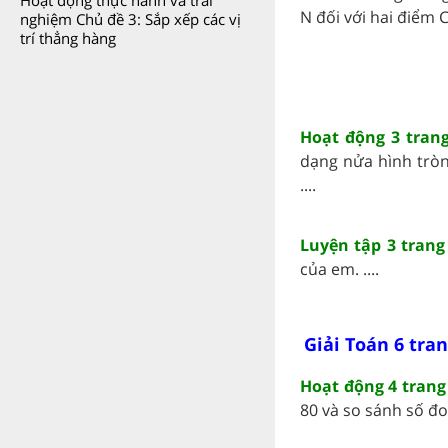
Hoạt động thực hành và trải
N đối với hai điểm C, 
nghiệm Chủ đề 3: Sắp xếp các vị
trí thẳng hàng
Hoạt động 3 trang
dạng nửa hình tròn
....
Luyện tập 3 trang
của em. ....
Giải Toán 6 tran
Hoạt động 4 trang 
80 và so sánh số đo 