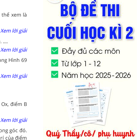
 thể xem là
Xem lời giải
....
Xem lời giải
rong Hình 69
Xem lời giải
 Ox, điểm B
Xem lời giải
ong góc đó.
trí của điểm