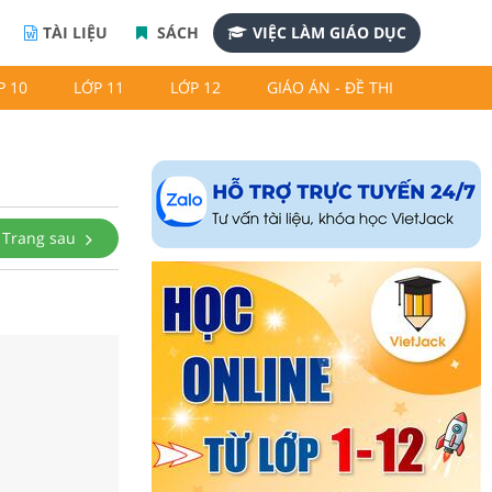
TÀI LIỆU
SÁCH
VIỆC LÀM GIÁO DỤC
P 10
LỚP 11
LỚP 12
GIÁO ÁN - ĐỀ THI
Trang sau