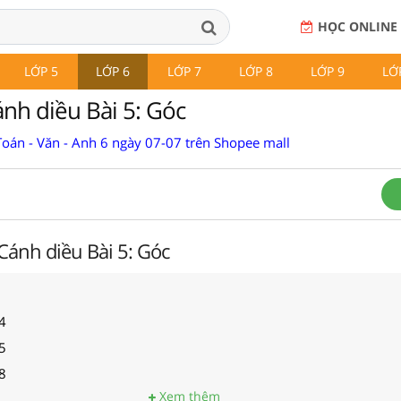
HỌC ONLINE
LỚP 5
LỚP 6
LỚP 7
LỚP 8
LỚP 9
LỚ
ánh diều Bài 5: Góc
Toán - Văn - Anh 6 ngày 07-07 trên Shopee mall
 Cánh diều Bài 5: Góc
4
5
8
Xem thêm