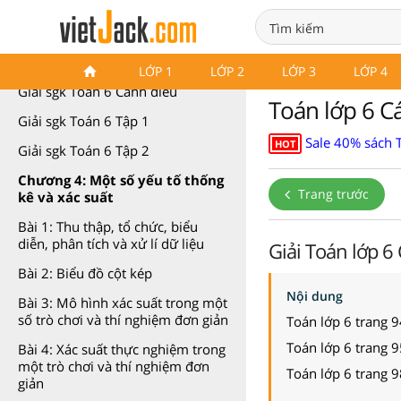
Toán 6 Cánh diều
LỚP 1
LỚP 2
LỚP 3
LỚP 4
Giải sgk Toán 6 Cánh diều
Toán lớp 6 C
Giải sgk Toán 6 Tập 1
Sale 40% sách 
HOT
Giải sgk Toán 6 Tập 2
Chương 4: Một số yếu tố thống
Trang trước
kê và xác suất
Bài 1: Thu thập, tổ chức, biểu
diễn, phân tích và xử lí dữ liệu
Giải Toán lớp 6
Bài 2: Biểu đồ cột kép
Nội dung
Bài 3: Mô hình xác suất trong một
số trò chơi và thí nghiệm đơn giản
Toán lớp 6 trang 9
Toán lớp 6 trang 9
Bài 4: Xác suất thực nghiệm trong
một trò chơi và thí nghiệm đơn
Toán lớp 6 trang 9
giản