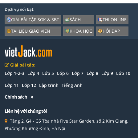
Dịch vụ nổi bật:
GIẢI BÀI TẬP SGK & SBT
SÁCH
THI ONLINE
TÀI LIỆU GIÁO VIÊN
KHÓA HỌC
HỎI ĐÁP
Giải bài tập:
Lớp 1-2-3
Lớp 4
Lớp 5
Lớp 6
Lớp 7
Lớp 8
Lớp 9
Lớp 10
Lớp 11
Lớp 12
Lập trình
Tiếng Anh
Chính sách
Liên hệ với chúng tôi
Tầng 2, G4 - G5 Tòa nhà Five Star Garden, số 2 Kim Giang,
Phường Khương Đình, Hà Nội