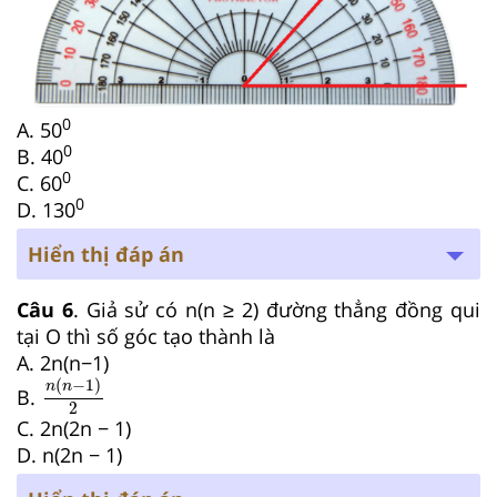
0
A. 50
0
B. 40
0
C. 60
0
D. 130
Hiển thị đáp án
Câu 6
. Giả sử có n(n ≥ 2) đường thẳng đồng qui
tại O thì số góc tạo thành là
A. 2n(n−1)
n
n
−
1
2
(
−
1
)
n
n
B.
2
C. 2n(2n − 1)
D. n(2n − 1)