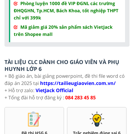
Phòng luyện 1000 đề VIP ĐGNL các trường
ĐHQGHN, Tp.HCM, Bách Khoa, tốt nghiệp THPT
chỉ với 399k
Mã giảm giá 20% sản phẩm sách VietJack
trên Shopee mall
TÀI LIỆU CLC DÀNH CHO GIÁO VIÊN VÀ PHỤ
HUYNH LỚP 6
+ Bộ giáo án, bài giảng powerpoint, đề thi file word có
đáp án 2025 tại
https://tailieugiaovien.com.vn/
+ Hỗ trợ zalo:
VietJack Official
+ Tổng đài hỗ trợ đăng ký :
084 283 45 85
Đề thi HSG 6
Trắc nghiệm đúng sai 6