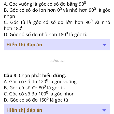
0
A. Góc vuông là góc có số đo bằng 90
0
0
B. Góc có số đo lớn hơn 0
và nhỏ hơn 90
là góc
nhọn
0
C. Góc tù là góc có số đo lớn hơn 90
và nhỏ
0
hơn 180
0
D. Góc có số đo nhỏ hơn 180
là góc tù
Hiển thị đáp án
QUẢNG CÁO
Câu 3
. Chọn phát biểu
đúng.
0
A. Góc có số đo 120
là góc vuông
0
B. Góc có số đo 80
là góc tù
0
C. Góc có số đo 100
là góc nhọn
0
D. Góc có số đo 150
là góc tù
Hiển thị đáp án