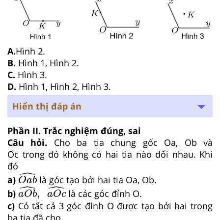
A.
Hình 2.
B.
Hình 1, Hình 2.
C.
Hình 3.
D.
Hình 1,
Hình 2, Hình 3.
Hiển thị đáp án
Phần II. Trắc nghiệm đúng, sai
Câu hỏi.
Cho ba tia chung gốc
Oa, Ob và
Oc
trong đó không có hai tia nào đối nhau. Khi
đó
O
a
b
^
ˆ
a)
là góc tạo bởi hai tia Oa, Ob.
O
a
b
a
O
b
^
,
a
O
c
^
ˆ
ˆ
,
b)
là các góc đỉnh O.
a
O
b
a
O
c
c)
Có tất cả 3 góc đỉnh O được tạo bởi hai trong
ba tia đã cho.