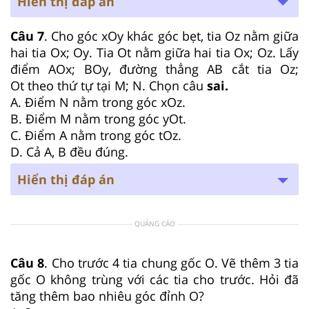
Hiển thị đáp án
Câu 7
. Cho góc xOy khác góc bẹt, tia Oz nằm giữa
hai tia Ox; Oy. Tia Ot nằm giữa hai tia Ox; Oz. Lấy
điểm AOx; BOy, đường thẳng AB cắt tia Oz;
Ot theo thứ tự tại M; N. Chọn câu
sai.
A. Điểm N nằm trong góc xOz.
B. Điểm M nằm trong góc yOt.
C. Điểm A nằm trong góc tOz.
D. Cả A, B đều đúng.
Hiển thị đáp án
QUẢNG CÁO
Câu 8
. Cho trước 4 tia chung gốc O. Vẽ thêm 3 tia
gốc O không trùng với các tia cho trước. Hỏi đã
tăng thêm bao nhiêu góc đỉnh O?