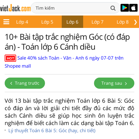
❯
 3
Lớp 4
Lớp 5
Lớp 6
Lớp 7
Lớp 8
10+ Bài tập trắc nghiệm Góc (có đáp
án) - Toán lớp 6 Cánh diều
Sale 40% sách Toán - Văn - Anh 6 ngày 07-07 trên
HOT
Shopee mall
Trang trước
Trang sau
Với 13 bài tập trắc nghiệm Toán lớp 6 Bài 5: Góc
có đáp án và lời giải chi tiết đầy đủ các mức độ
sách Cánh diều sẽ giúp học sinh ôn luyện trắc
nghiệm để biết cách làm các dạng bài tập Toán 6.
Lý thuyết Toán 6 Bài 5: Góc (hay, chi tiết)