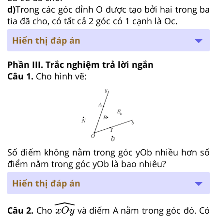
d)
Trong các góc đỉnh O được tạo bởi hai trong ba
tia đã cho, có tất cả 2 góc có 1 cạnh là Oc.
Hiển thị đáp án
Phần III. Trắc nghiệm trả lời ngắn
Câu 1.
Cho hình vẽ:
Số điểm không nằm trong góc yOb
nhiều hơn số
điểm nằm trong góc yOb
là bao nhiêu?
Hiển thị đáp án
ˆ
x
O
y
^
Câu 2.
Cho
và điểm A
nằm trong góc đó. Có
x
O
y