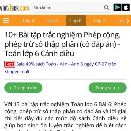
❯
Lớp 3
Lớp 4
Lớp 5
Lớp 6
Lớp 7
Lớp 8
10+ Bài tập trắc nghiệm Phép cộng,
phép trừ số thập phân (có đáp án) -
Toán lớp 6 Cánh diều
Sale 40% sách Toán - Văn - Anh 6 ngày 07-07 trên
HOT
Shopee mall
Trang trước
Trang sau
Với 13 bài tập trắc nghiệm Toán lớp 6 Bài 6: Phép
cộng, phép trừ số thập phân có đáp án và lời giải
chi tiết đầy đủ các mức độ sách Cánh diều sẽ
giúp học sinh ôn luyện trắc nghiệm để biết cách