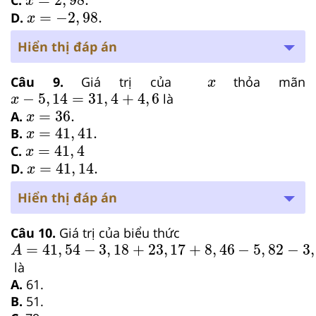
x
x
=
−
2
,
98.
=
−
2
,
98.
D.
x
Hiển thị đáp án
x
Câu 9.
Giá trị của
thỏa mãn
x
x
−
5
,
14
=
31
,
4
+
4
,
6
−
5
,
14
=
31
,
4
+
4
,
6
là
x
x
=
36.
=
36.
A.
x
x
=
41
,
41.
=
41
,
41.
B.
x
x
=
41
,
4
=
41
,
4
C.
x
x
=
41
,
14.
=
41
,
14.
D.
x
Hiển thị đáp án
Câu 10.
Giá trị của biểu thức
A
=
41
,
54
−
3
,
18
+
23
,
17
+
8
,
46
−
5
,
82
−
3
,
17
=
41
,
54
−
3
,
18
+
23
,
17
+
8
,
46
−
5
,
82
−
3
,
A
là
A.
61.
B.
51.