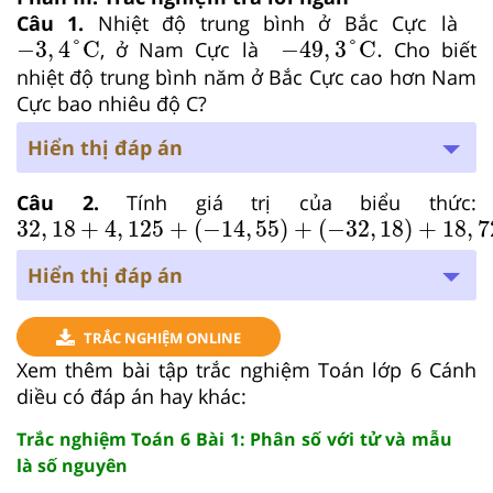
Câu 1.
Nhiệt độ trung bình ở Bắc Cực là
−
3
,
4
°
C
−
49
,
3
°
C
.
−
3
,
4
°
C
−
49
,
3
°
C
.
, ở Nam Cực là
Cho biết
nhiệt độ trung bình năm ở Bắc Cực cao hơn Nam
Cực bao nhiêu độ C?
Hiển thị đáp án
Câu 2.
Tính giá trị của biểu thức:
32
,
18
+
4
,
125
+
−
14
,
55
+
−
32
,
18
+
18
,
725
32
,
18
+
4
,
125
+
(
−
14
,
55
)
+
(
−
32
,
18
)
+
18
,
7
Hiển thị đáp án
TRẮC NGHIỆM ONLINE
Xem thêm bài tập trắc nghiệm Toán lớp 6 Cánh
diều có đáp án hay khác:
Trắc nghiệm Toán 6 Bài 1: Phân số với tử và mẫu
là số nguyên