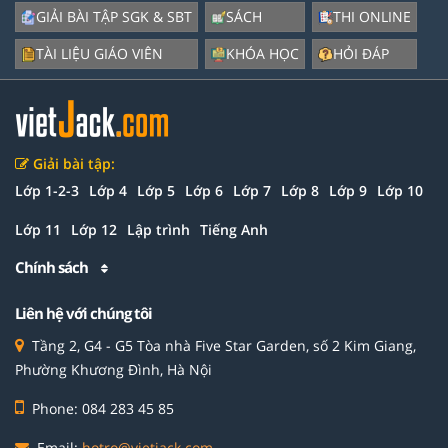
GIẢI BÀI TẬP SGK & SBT
SÁCH
THI ONLINE
TÀI LIỆU GIÁO VIÊN
KHÓA HỌC
HỎI ĐÁP
Giải bài tập:
Lớp 1-2-3
Lớp 4
Lớp 5
Lớp 6
Lớp 7
Lớp 8
Lớp 9
Lớp 10
Lớp 11
Lớp 12
Lập trình
Tiếng Anh
Chính sách
Liên hệ với chúng tôi
Tầng 2, G4 - G5 Tòa nhà Five Star Garden, số 2 Kim Giang,
Phường Khương Đình, Hà Nội
Phone: 084 283 45 85
Email:
hotro@vietjack.com