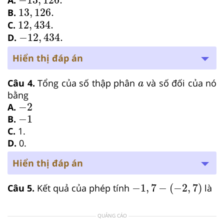
−
13
,
126.
A.
13
,
126.
13
,
126.
B.
12
,
434.
12
,
434.
C.
−
12
,
434.
−
12
,
434.
D.
Hiển thị đáp án
a
Câu 4.
Tổng của số thập phân
và số đối của nó
a
bằng
-
2
−
2
A.
-
1
−
1
B.
C.
1.
D.
0.
Hiển thị đáp án
−
1
,
7
−
−
2
,
7
−
1
,
7
−
(
−
2
,
7
)
Câu 5.
Kết quả của phép tính
là
QUẢNG CÁO