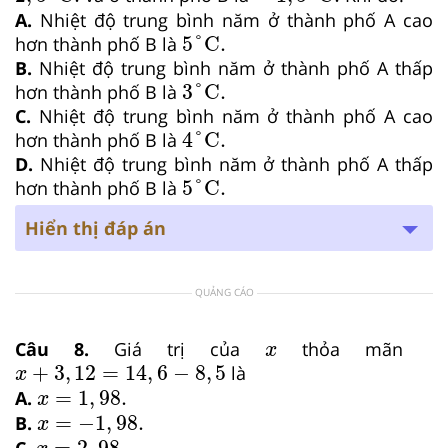
A.
Nhiệt độ trung bình năm ở thành phố A cao
5
°
C.
5
°
C.
hơn thành phố B là
B.
Nhiệt độ trung bình năm ở thành phố A thấp
3
°
C.
3
°
C.
hơn thành phố B là
C.
Nhiệt độ trung bình năm ở thành phố A cao
4
°
C.
4
°
C.
hơn thành phố B là
D.
Nhiệt độ trung bình năm ở thành phố A thấp
5
°
C.
5
°
C.
hơn thành phố B là
Hiển thị đáp án
QUẢNG CÁO
x
Câu 8.
Giá trị của
thỏa mãn
x
x
+
3
,
12
=
14
,
6
−
8
,
5
+
3
,
12
=
14
,
6
−
8
,
5
là
x
x
=
1
,
98.
=
1
,
98.
A.
x
x
=
−
1
,
98.
=
−
1
,
98.
B.
x
x
=
2
,
98.
=
2
,
98.
C.