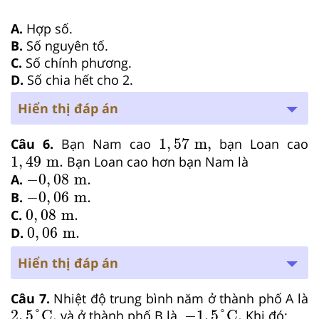
A.
Hợp số.
B.
Số nguyên tố.
C.
Số chính phương.
D.
Số chia hết cho 2.
Hiển thị đáp án
1
,
57
m,
1
,
57
m,
Câu 6.
Bạn Nam cao
bạn Loan cao
1
,
49
m.
1
,
49
m.
Bạn Loan cao hơn bạn Nam là
−
0
,
08
m.
−
0
,
08
m.
A.
−
0
,
06
m.
−
0
,
06
m.
B.
0
,
08
m.
0
,
08
m.
C.
0
,
06
m.
0
,
06
m.
D.
Hiển thị đáp án
Câu 7.
Nhiệt độ trung bình năm ở thành phố A là
2
,
5
°
C.
−
1
,
5
°
C.
2
,
5
°
C.
−
1
,
5
°
C.
và ở thành phố B là
Khi đó: