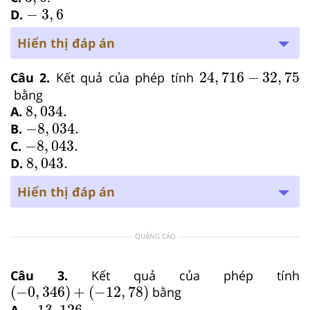
-
3
,
6
−
3
,
6
D.
Hiển thị đáp án
24
,
716
−
32
,
75
24
,
716
−
32
,
75
Câu 2.
Kết quả của phép tính
bằng
8
,
034.
8
,
034.
A.
−
8
,
034.
−
8
,
034.
B.
−
8
,
043.
−
8
,
043.
C.
8
,
043.
8
,
043.
D.
Hiển thị đáp án
QUẢNG CÁO
Câu 3.
Kết quả của phép tính
−
0
,
346
+
−
12
,
78
(
−
0
,
346
)
+
(
−
12
,
78
)
bằng
−
13
,
126.