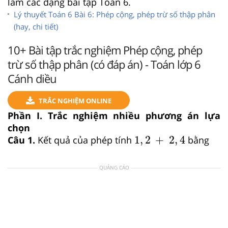
làm các dạng bài tập Toán 6.
Lý thuyết Toán 6 Bài 6: Phép cộng, phép trừ số thập phân
(hay, chi tiết)
10+ Bài tập trắc nghiệm Phép cộng, phép
trừ số thập phân (có đáp án) - Toán lớp 6
Cánh diều
TRẮC NGHIỆM ONLINE
Phần I. Trắc nghiệm nhiều phương án lựa
chọn
1
,
2
+
2
,
4
1
,
2
+
2
,
4
Câu 1.
Kết quả của phép tính
bằng
QUẢNG CÁO