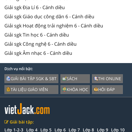
Giải sgk Địa Lí 6 - Cánh diều
Giải sgk Giáo dục công dân 6 - Cánh diều
Giải sgk Hoạt động trải nghiệm 6 - Cánh diều
Giải sgk Tin học 6 - Cánh diều
Giải sgk Công nghệ 6 - Cánh diều
Giải sgk Âm nhạc 6 - Cánh diều
Dịch vụ nổi bật:
GIẢI BÀI TẬP SGK & SBT
SÁCH
THI ONLINE
TÀI LIỆU GIÁO VIÊN
KHÓA HỌC
HỎI ĐÁP
Giải bài tập:
Lớp 1-2-3
Lớp 4
Lớp 5
Lớp 6
Lớp 7
Lớp 8
Lớp 9
Lớp 10