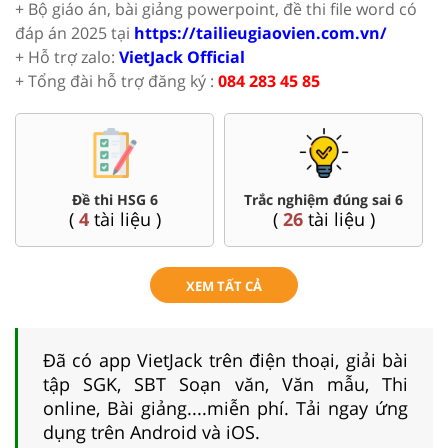
+ Bộ giáo án, bài giảng powerpoint, đề thi file word có
đáp án 2025 tại
https://tailieugiaovien.com.vn/
+ Hỗ trợ zalo:
VietJack Official
+ Tổng đài hỗ trợ đăng ký :
084 283 45 85
Đề thi HSG 6
Trắc nghiệm đúng sai 6
(
4
tài liệu )
(
26
tài liệu )
XEM TẤT CẢ
Đã có app VietJack trên điện thoại, giải bài
tập SGK, SBT Soạn văn, Văn mẫu, Thi
online, Bài giảng....miễn phí. Tải ngay ứng
dụng trên Android và iOS.