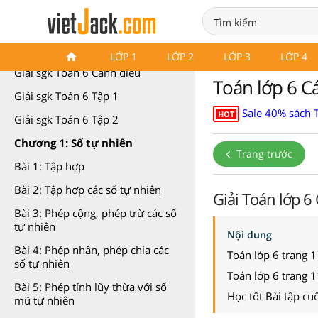
Toán 6 Cánh diều
LỚP 1
LỚP 2
LỚP 3
LỚP 4
Giải sgk Toán 6 Cánh diều
Toán lớp 6 C
Giải sgk Toán 6 Tập 1
Sale 40% sách 
HOT
Giải sgk Toán 6 Tập 2
Chương 1: Số tự nhiên
Trang trước
Bài 1: Tập hợp
Bài 2: Tập hợp các số tự nhiên
Giải Toán lớp 6
Bài 3: Phép cộng, phép trừ các số
tự nhiên
Nội dung
Bài 4: Phép nhân, phép chia các
Toán lớp 6 trang 
số tự nhiên
Toán lớp 6 trang 
Bài 5: Phép tính lũy thừa với số
Học tốt Bài tập cu
mũ tự nhiên