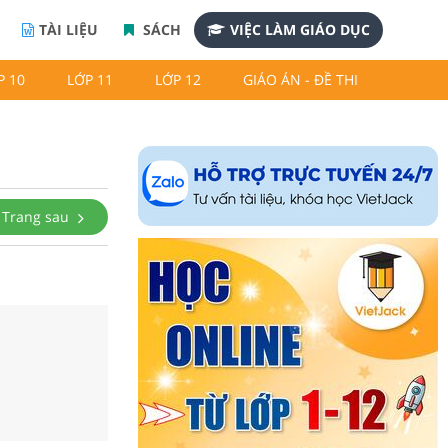
TÀI LIỆU
SÁCH
VIỆC LÀM GIÁO DỤC
P 10
LỚP 11
LỚP 12
GIÁO ÁN - ĐỀ THI
Trang sau