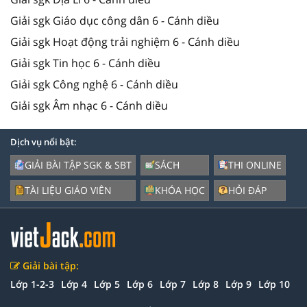
Giải sgk Giáo dục công dân 6 - Cánh diều
Giải sgk Hoạt động trải nghiệm 6 - Cánh diều
Giải sgk Tin học 6 - Cánh diều
Giải sgk Công nghệ 6 - Cánh diều
Giải sgk Âm nhạc 6 - Cánh diều
Dịch vụ nổi bật:
GIẢI BÀI TẬP SGK & SBT
SÁCH
THI ONLINE
TÀI LIỆU GIÁO VIÊN
KHÓA HỌC
HỎI ĐÁP
Giải bài tập:
Lớp 1-2-3
Lớp 4
Lớp 5
Lớp 6
Lớp 7
Lớp 8
Lớp 9
Lớp 10