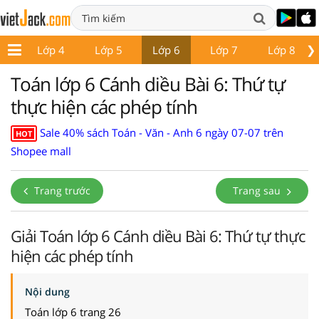
❯
 3
Lớp 4
Lớp 5
Lớp 6
Lớp 7
Lớp 8
Toán lớp 6 Cánh diều Bài 6: Thứ tự
thực hiện các phép tính
Sale 40% sách Toán - Văn - Anh 6 ngày 07-07 trên
HOT
Shopee mall
Trang trước
Trang sau
Giải Toán lớp 6 Cánh diều Bài 6: Thứ tự thực
hiện các phép tính
Nội dung
Toán lớp 6 trang 26