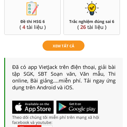
Đề thi HSG 6
Trắc nghiệm đúng sai 6
(
4
tài liệu )
(
26
tài liệu )
XEM TẤT CẢ
Đã có app VietJack trên điện thoại, giải bài
tập SGK, SBT Soạn văn, Văn mẫu, Thi
online, Bài giảng....miễn phí. Tải ngay ứng
dụng trên Android và iOS.
Theo dõi chúng tôi miễn phí trên mạng xã hội
facebook và youtube: