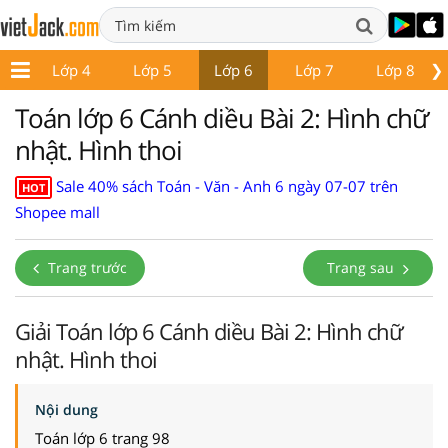
❯
 3
Lớp 4
Lớp 5
Lớp 6
Lớp 7
Lớp 8
Toán lớp 6 Cánh diều Bài 2: Hình chữ
nhật. Hình thoi
Sale 40% sách Toán - Văn - Anh 6 ngày 07-07 trên
HOT
Shopee mall
Trang trước
Trang sau
Giải Toán lớp 6 Cánh diều Bài 2: Hình chữ
nhật. Hình thoi
Nội dung
Toán lớp 6 trang 98