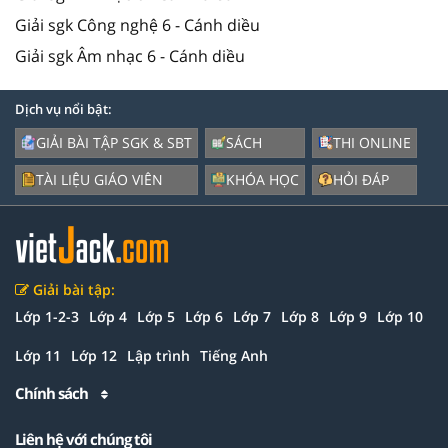
Giải sgk Công nghệ 6 - Cánh diều
Giải sgk Âm nhạc 6 - Cánh diều
Dịch vụ nổi bật:
GIẢI BÀI TẬP SGK & SBT
SÁCH
THI ONLINE
TÀI LIỆU GIÁO VIÊN
KHÓA HỌC
HỎI ĐÁP
Giải bài tập:
Lớp 1-2-3
Lớp 4
Lớp 5
Lớp 6
Lớp 7
Lớp 8
Lớp 9
Lớp 10
Lớp 11
Lớp 12
Lập trình
Tiếng Anh
Chính sách
Liên hệ với chúng tôi