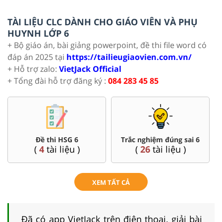
TÀI LIỆU CLC DÀNH CHO GIÁO VIÊN VÀ PHỤ
HUYNH LỚP 6
+ Bộ giáo án, bài giảng powerpoint, đề thi file word có
đáp án 2025 tại
https://tailieugiaovien.com.vn/
+ Hỗ trợ zalo:
VietJack Official
+ Tổng đài hỗ trợ đăng ký :
084 283 45 85
Đề thi HSG 6
Trắc nghiệm đúng sai 6
(
4
tài liệu )
(
26
tài liệu )
XEM TẤT CẢ
Đã có app VietJack trên điện thoại, giải bài