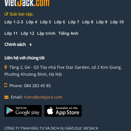
Giải bài tập:
Lớp 1-2-3
Lớp 4
Lớp 5
Lớp 6
Lớp 7
Lớp 8
Lớp 9
Lớp 10
Lớp 11
Lớp 12
Lập trình
Tiếng Anh
Chính sách
Liên hệ với chúng tôi
Tầng 2, G4 - G5 Tòa nhà Five Star Garden, số 2 Kim Giang,
Phường Khương Đình, Hà Nội
Phone: 084 283 45 85
Email:
hotro@vietjack.com
CÔNG TY TNHH ĐẦU TƯ VÀ DỊCH VỤ GIÁO DỤC VIETJACK