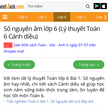
❯
Lớp 3
Lớp 4
Lớp 5
Lớp 6
Lớp 7
Lớp 8
Số nguyên âm lớp 6 (Lý thuyết Toán
6 Cánh diều)
Sale 40% sách Toán - Văn - Anh 6 ngày 07-07 trên
HOT
Shopee mall
Trang trước
Trang sau
Với tóm tắt lý thuyết Toán lớp 6 Bài 1: Số nguyên
âm hay nhất, chi tiết sách Cánh diều sẽ giúp học
sinh nắm vững kiến thức trọng tâm, ôn luyện để
học tốt môn Toán 6.
Trắc nghiệm Toán 6 Bài 1: Số nguyên âm (có đáp án)