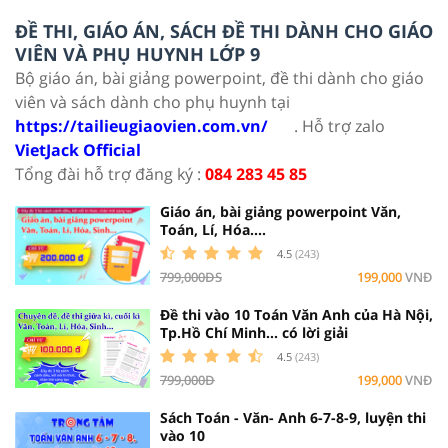
ĐỀ THI, GIÁO ÁN, SÁCH ĐỀ THI DÀNH CHO GIÁO
VIÊN VÀ PHỤ HUYNH LỚP 9
Bộ giáo án, bài giảng powerpoint, đề thi dành cho giáo
viên và sách dành cho phụ huynh tại
https://tailieugiaovien.com.vn/
. Hỗ trợ zalo
VietJack Official
Tổng đài hỗ trợ đăng ký :
084 283 45 85
Giáo án, bài giảng powerpoint Văn,
Toán, Lí, Hóa....
4.5
(243)
799,000ĐS
199,000
VNĐ
Đề thi vào 10 Toán Văn Anh của Hà Nội,
Tp.Hồ Chí Minh... có lời giải
4.5
(243)
799,000Đ
199,000
VNĐ
Sách Toán - Văn- Anh 6-7-8-9, luyện thi
vào 10