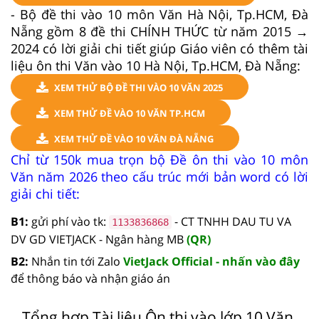
- Bộ đề thi vào 10 môn Văn Hà Nội, Tp.HCM, Đà
Nẵng gồm 8 đề thi CHÍNH THỨC từ năm 2015 →
2024 có lời giải chi tiết giúp Giáo viên có thêm tài
liệu ôn thi Văn vào 10 Hà Nội, Tp.HCM, Đà Nẵng:
XEM THỬ BỘ ĐỀ THI VÀO 10 VĂN 2025
XEM THỬ ĐỀ VÀO 10 VĂN TP.HCM
XEM THỬ ĐỀ VÀO 10 VĂN ĐÀ NẴNG
Chỉ từ 150k mua trọn bộ Đề ôn thi vào 10 môn
Văn năm 2026 theo cấu trúc mới bản word có lời
giải chi tiết:
B1:
gửi phí vào tk:
- CT TNHH DAU TU VA
1133836868
DV GD VIETJACK - Ngân hàng MB
(QR)
B2:
Nhắn tin tới Zalo
VietJack Official - nhấn vào đây
để thông báo và nhận giáo án
Tổng hợp Tài liệu Ôn thi vào lớp 10 Văn