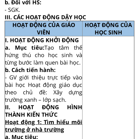
b. Đối với HS:
- SGK.
III. CÁC HOẠT ĐỘNG DẬY HỌC
HOẠT ĐỘNG CỦA GIÁO
HOẠT ĐỘNG CỦA
VIÊN
HỌC SINH
I. HOẠT ĐỘNG KHỞI ĐỘNG
a. Mục tiêu:
Tạo tâm thế
hứng thú cho học sinh và
từng bước làm quen bài học.
b. Cách tiến hành:
- GV giới thiệu trực tiếp vào
bài học Hoạt động giáo dục
theo chủ đề: Xây dựng
trường xanh – lớp sạch.
II. HOẠT ĐỘNG HÌNH
THÀNH KIẾN THỨC
Hoạt động 1: Tìm hiểu môi
trường ở nhà trường
a. Mục tiêu: