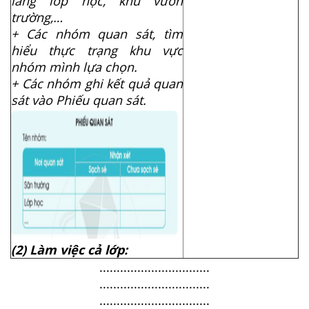
lang lớp học, khu vườn
trường,…
+ Các nhóm quan sát, tìm
hiểu thực trạng khu vực
nhóm mình lựa chọn.
+ Các nhóm ghi kết quả quan
sát vào Phiếu quan sát.
(2) Làm việc cả lớp:
................................
................................
................................