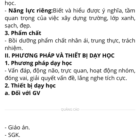
học.
-
Năng lực riêng:
Biết và hiểu được ý nghĩa, tầm
quan trọng của việc xây dựng trường, lớp xanh,
sạch, đẹp.
3. Phẩm chất
- Bồi dưỡng phẩm chất nhân ái, trung thực, trách
nhiệm.
II. PHƯƠNG PHÁP VÀ THIẾT BỊ DẠY HỌC
1. Phương pháp dạy học
- Vấn đáp, động não, trực quan, hoạt động nhóm,
đóng vai, giải quyết vấn đề, lắng nghe tích cực.
2. Thiết bị dạy học
a. Đối với GV
QUẢNG CÁO
- Giáo án.
- SGK.