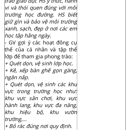
trào giáo dục HS ý thức, hành
vi và thói quen đúng với môi
trường học đường. HS biết
giữ gìn và bảo vệ môi trường
xanh, sạch, đẹp ở nơi các em
học tập hằng ngày.
- GV gợi ý các hoạt đông cụ
thể của cá nhân và tập thể
lớp để tham gia phong trào:
+ Quét dọn, vệ sinh lớp học.
+ Kê, xếp bàn ghế gọn gàng,
ngăn nắp.
+ Quét dọn, vệ sinh các khu
vực trong trường học như:
khu vực sân chơi, khu vực
hành lang, khu vực đa năng,
khu hiệu bộ, khu vườn
trường,...
+ Bỏ rác đúng nơi quy định.