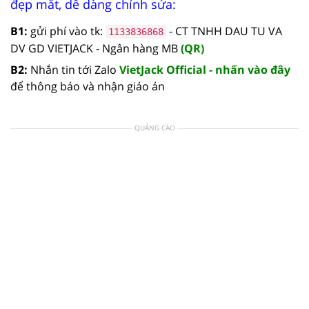
đẹp mắt, dễ dàng chỉnh sửa:
B1:
gửi phí vào tk:
- CT TNHH DAU TU VA
1133836868
DV GD VIETJACK - Ngân hàng MB
(QR)
B2:
Nhắn tin tới Zalo
VietJack Official - nhấn vào đây
để thông báo và nhận giáo án
QUẢNG CÁO