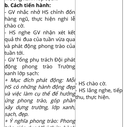
b. Cách tiến hành:
- GV nhắc nhở HS chỉnh đốn
hàng ngũ, thực hiện nghi lễ
chào cờ.
- HS nghe GV nhận xét kết
quả thi đua của tuần vừa qua
và phát động phong trào của
tuần tới.
- GV Tổng phụ trách Đội phát
động phong trào Trường
xanh lớp sạch:
+ Mục đích phát động: Mỗi
- HS chào cờ.
HS có những hành động đẹp
- HS lắng nghe, tiếp
và việc làm cụ thể để hưởng
thu, thực hiện.
ứng phong trào, góp phần
xây dựng trường, lớp xanh,
sạch, đẹp.
+ Ý nghĩa phong trào: Phong