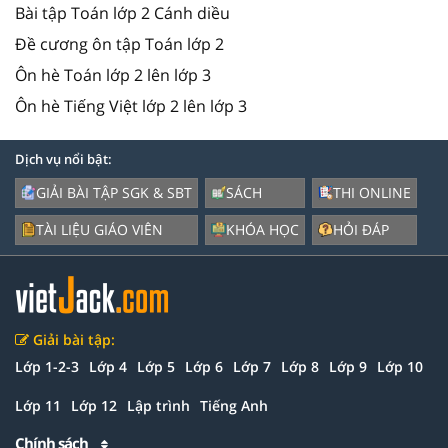
Bài tập Toán lớp 2 Cánh diều
Đề cương ôn tập Toán lớp 2
Ôn hè Toán lớp 2 lên lớp 3
Ôn hè Tiếng Việt lớp 2 lên lớp 3
Dịch vụ nổi bật:
GIẢI BÀI TẬP SGK & SBT
SÁCH
THI ONLINE
TÀI LIỆU GIÁO VIÊN
KHÓA HỌC
HỎI ĐÁP
Giải bài tập:
Lớp 1-2-3
Lớp 4
Lớp 5
Lớp 6
Lớp 7
Lớp 8
Lớp 9
Lớp 10
Lớp 11
Lớp 12
Lập trình
Tiếng Anh
Chính sách