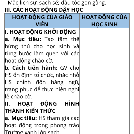
- Mặc lịch sự, sạch sẽ; đầu tóc gọn gàng.
III. CÁC HOẠT ĐỘNG DẬY HỌC
HOẠT ĐỘNG CỦA GIÁO
HOẠT ĐỘNG CỦA
VIÊN
HỌC SINH
I. HOẠT ĐỘNG KHỞI ĐỘNG
a. Mục tiêu:
Tạo tâm thế
hứng thú cho học sinh và
từng bước làm quen với các
hoạt động chào cờ.
b. Cách tiến hành:
GV cho
HS ổn định tổ chức, nhắc nhở
HS chỉnh đốn hàng ngũ,
trang phục để thực hiện nghi
lễ chào cờ.
II. HOẠT ĐỘNG HÌNH
THÀNH KIẾN THỨC
a. Mục tiêu:
HS tham gia các
hoạt động trong phong trào
Trường xanh lớp sạch.