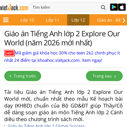
❯
ớp 9
Lớp 10
Lớp 11
Lớp 12
Giáo án - Đề th
Giáo án Tiếng Anh lớp 2 Explore Our
World (năm 2026 mới nhất)
Mã giảm giá khóa học 30% cho teen 2k2 chinh phục ít
HOT
nhất 24 điểm tại khoahoc.vietjack.com. Xem ngay!
Trang trước
Trang sau
Tài liệu Giáo án Tiếng Anh lớp 2 Explore Our
World mới, chuẩn nhất theo mẫu Kế hoạch bài
dạy (KHBD) chuẩn của Bộ GD&ĐT giúp Thầy/Cô
dễ dàng soạn giáo án môn Tiếng Anh lớp 2 Cánh
diều theo chương trình sách mới.
Giáo án Tiếng Anh lớp 2 Global Success