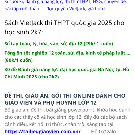
kì cuối kì, đánh giá năng lực, thi thử THPT, HSG, chuyên đề,
bài tập cuối tuần..... độc quyền VietJack, giá hợp lí
Sách VietJack thi THPT quốc gia 2025 cho
học sinh 2k7:
Sổ tay toán, lý, hóa, văn, sử, địa 12 (29k/ 1 cuốn)
Tổng ôn tốt nghiệp 12 toán, sử, địa, kinh tế pháp luật....
(80k/1 cuốn)
30 đề Đánh giá năng lực đại học quốc gia Hà Nội, tp. Hồ
Chí Minh 2025 (cho 2k7)
ĐỀ THI, GIÁO ÁN, GÓI THI ONLINE DÀNH CHO
GIÁO VIÊN VÀ PHỤ HUYNH LỚP 12
Bộ giáo án, đề thi, bài giảng powerpoint, khóa học dành
cho các thầy cô và học sinh lớp 12, đẩy đủ các bộ sách
cánh diều, kết nối tri thức, chân trời sáng tạo tại
https://tailieugiaovien.com.vn/
. Hỗ trợ zalo