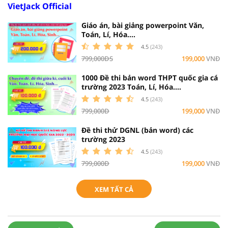
VietJack Official
Giáo án, bài giảng powerpoint Văn,
Toán, Lí, Hóa....
4.5
(243)
799,000ĐS
199,000
VNĐ
1000 Đề thi bản word THPT quốc gia cá
trường 2023 Toán, Lí, Hóa....
4.5
(243)
799,000Đ
199,000
VNĐ
Đề thi thử DGNL (bản word) các
trường 2023
4.5
(243)
799,000Đ
199,000
VNĐ
XEM TẤT CẢ