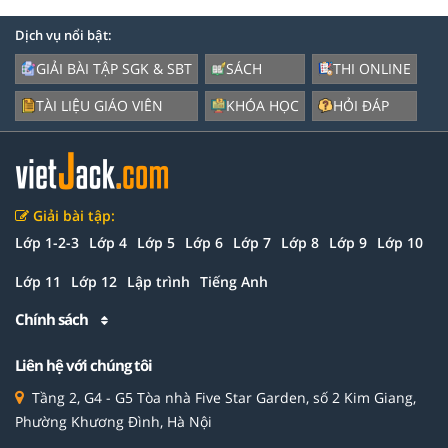
Dịch vụ nổi bật:
GIẢI BÀI TẬP SGK & SBT
SÁCH
THI ONLINE
TÀI LIỆU GIÁO VIÊN
KHÓA HỌC
HỎI ĐÁP
Giải bài tập:
Lớp 1-2-3
Lớp 4
Lớp 5
Lớp 6
Lớp 7
Lớp 8
Lớp 9
Lớp 10
Lớp 11
Lớp 12
Lập trình
Tiếng Anh
Chính sách
Liên hệ với chúng tôi
Tầng 2, G4 - G5 Tòa nhà Five Star Garden, số 2 Kim Giang,
Phường Khương Đình, Hà Nội