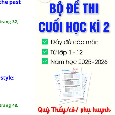
the past
trang 32,
style:
trang 48,