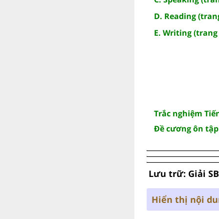
D. Reading (trang
E. Writing (trang 
Trắc nghiệm Tiế
Đề cương ôn tập
Lưu trữ: Giải S
Hiển thị nội d