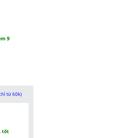
ệm 9
chỉ từ 60k)
 tốt