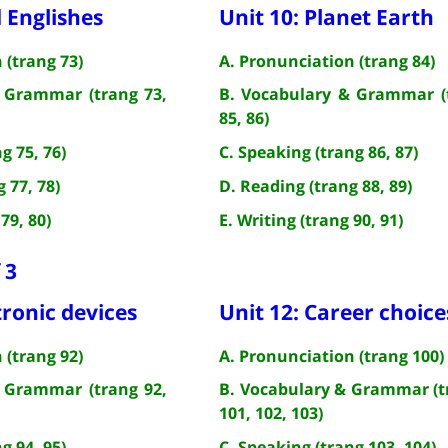
d Englishes
Unit 10: Planet Earth
 (trang 73)
A. Pronunciation (trang 84)
 Grammar (trang 73,
B. Vocabulary & Grammar (
85, 86)
g 75, 76)
C. Speaking (trang 86, 87)
 77, 78)
D. Reading (trang 88, 89)
79, 80)
E. Writing (trang 90, 91)
 3
tronic devices
Unit 12: Career choice
 (trang 92)
A. Pronunciation (trang 100)
 Grammar (trang 92,
B. Vocabulary & Grammar (t
101, 102, 103)
g 94, 95)
C. Speaking (trang 103, 104)