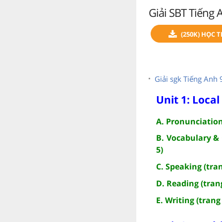
Giải SBT Tiếng 
(250K) HỌC 
Giải sgk Tiếng Anh 
Unit 1: Loca
A. Pronunciation
B. Vocabulary &
5)
C. Speaking (trang
D. Reading (trang
E. Writing (trang 