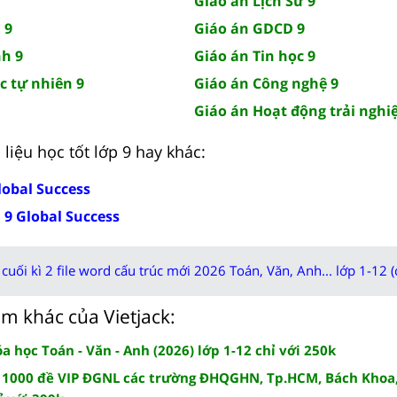
Giáo án Lịch Sử 9
 9
Giáo án GDCD 9
nh 9
Giáo án Tin học 9
c tự nhiên 9
Giáo án Công nghệ 9
Giáo án Hoạt động trải nghi
liệu học tốt lớp 9 hay khác:
lobal Success
 9 Global Success
cuối kì 2 file word cấu trúc mới 2026 Toán, Văn, Anh... lớp 1-12 (
m khác của Vietjack:
 học Toán - Văn - Anh (2026) lớp 1-12 chỉ với 250k
 1000 đề VIP ĐGNL các trường ĐHQGHN, Tp.HCM, Bách Khoa,