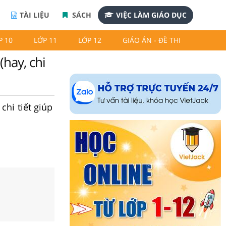
TÀI LIỆU
SÁCH
VIỆC LÀM GIÁO DỤC
P 10
LỚP 11
LỚP 12
GIÁO ÁN - ĐỀ THI
(hay, chi
chi tiết giúp