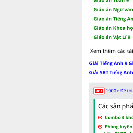
Giáo án Toán 9
Giáo án Ngữ văn
Giáo án Tiếng A
Giáo án Khoa họ
Giáo án Vật Lí 9
Xem thêm các tài 
Giải Tiếng Anh 9 G
Giải SBT Tiếng Anh
1000+ Đề thi 
HOT
Các sản phẩ
Combo 3 khóa
Phòng luyện