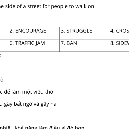
he side of a street for people to walk on
2. ENCOURAGE
3. STRUGGLE
4. CRO
6. TRAFFIC JAM
7. BAN
8. SID
:
bộ
ức để làm một việc khó
u gây bất ngờ và gây hại
ó nhiều khả năng làm điều gì đó hơn