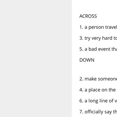
ACROSS
1. a person trave
3. try very hard t
5. a bad event th
DOWN
2. make someone
4. a place on the
6. a long line of
7. officially sa