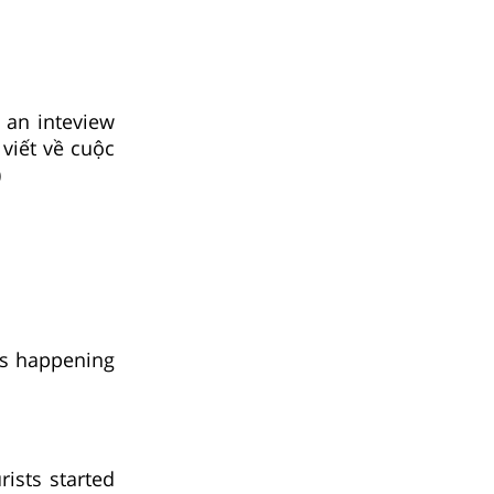
 an inteview
viết về cuộc
)
es happening
rists started