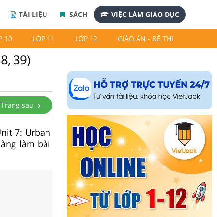
TÀI LIỆU
SÁCH
VIỆC LÀM GIÁO DỤC
P 10
LỚP 11
LỚP 12
GIÁO ÁN - ĐỀ THI
8, 39)
Trang sau
Unit 7: Urban
dàng làm bài