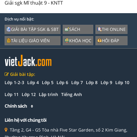
Giải sgk Mĩ thuật 9 - KNTT
Dịch vụ nổi bật:
GIẢI BÀI TẬP SGK & SBT
SÁCH
THI ONLINE
TÀI LIỆU GIÁO VIÊN
KHÓA HỌC
HỎI ĐÁP
Giải bài tập:
Lớp 1-2-3
Lớp 4
Lớp 5
Lớp 6
Lớp 7
Lớp 8
Lớp 9
Lớp 10
Lớp 11
Lớp 12
Lập trình
Tiếng Anh
Chính sách
Liên hệ với chúng tôi
Tầng 2, G4 - G5 Tòa nhà Five Star Garden, số 2 Kim Giang,