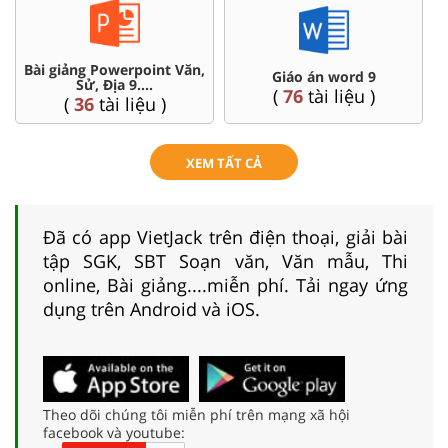
Bài giảng Powerpoint Văn,
C
Giáo án word 9
Sử, Địa 9....
(
76
tài liệu )
(
36
tài liệu )
XEM TẤT CẢ
Đã có app VietJack trên điện thoại, giải bài
tập SGK, SBT Soạn văn, Văn mẫu, Thi
online, Bài giảng....miễn phí. Tải ngay ứng
dụng trên Android và iOS.
Theo dõi chúng tôi miễn phí trên mạng xã hội
facebook và youtube: