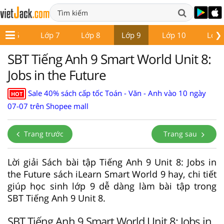
❯
Lớp 6
Lớp 7
Lớp 8
Lớp 9
Lớp 10
Lớp 
SBT Tiếng Anh 9 Smart World Unit 8:
Jobs in the Future
Sale 40% sách cấp tốc Toán - Văn - Anh vào 10 ngày
HOT
07-07 trên Shopee mall
Trang trước
Trang sau
Lời giải Sách bài tập Tiếng Anh 9 Unit 8: Jobs in
the Future sách iLearn Smart World 9 hay, chi tiết
giúp học sinh lớp 9 dễ dàng làm bài tập trong
SBT Tiếng Anh 9 Unit 8.
SBT Tiếng Anh 9 Smart World Unit 8: Jobs in