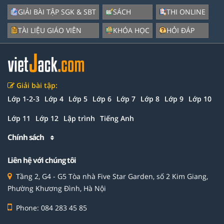
GIẢI BÀI TẬP SGK & SBT
SÁCH
THI ONLINE
TÀI LIỆU GIÁO VIÊN
KHÓA HỌC
HỎI ĐÁP
Giải bài tập:
Lớp 1-2-3
Lớp 4
Lớp 5
Lớp 6
Lớp 7
Lớp 8
Lớp 9
Lớp 10
Lớp 11
Lớp 12
Lập trình
Tiếng Anh
Chính sách
Liên hệ với chúng tôi
Tầng 2, G4 - G5 Tòa nhà Five Star Garden, số 2 Kim Giang,
Phường Khương Đình, Hà Nội
Phone: 084 283 45 85