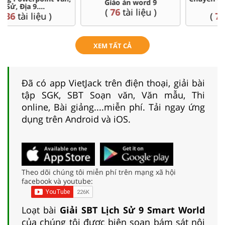
Đề thi HSG 9
Lí, Hóa ...9
(
9
tài liệu )
(
77
tài liệu )
XEM TẤT CẢ
Đã có app VietJack trên điện thoại, giải bài
tập SGK, SBT Soạn văn, Văn mẫu, Thi
online, Bài giảng....miễn phí. Tải ngay ứng
dụng trên Android và iOS.
Theo dõi chúng tôi miễn phí trên mạng xã hội
facebook và youtube:
Loạt bài
Giải SBT Lịch Sử 9 Smart World
của chúng tôi được biên soạn bám sát nội