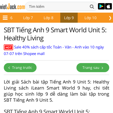
❯
Lớp 6
Lớp 7
Lớp 8
Lớp 9
Lớp 10
Lớ
SBT Tiếng Anh 9 Smart World Unit 5:
Healthy Living
Sale 40% sách cấp tốc Toán - Văn - Anh vào 10 ngày
HOT
07-07 trên Shopee mall
Trang trước
Trang sau
Lời giải Sách bài tập Tiếng Anh 9 Unit 5: Healthy
Living sách iLearn Smart World 9 hay, chi tiết
giúp học sinh lớp 9 dễ dàng làm bài tập trong
SBT Tiếng Anh 9 Unit 5.
SBT Tiếng Anh 9 Smart World Unit 5: