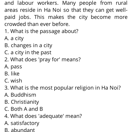
and labour workers. Many people from rural
areas reside in Ha Noi so that they can get well-
paid jobs. This makes the city become more
crowded than ever before.
1. What is the passage about?
A. a city
B. changes in a city
C. a city in the past
2. What does 'pray for' means?
A. pass
B. like
C. wish
3. What is the most popular religion in Ha Noi?
A. Buddhism
B. Christianity
C. Both A and B
4. What does 'adequate' mean?
A. satisfactory
B. abundant