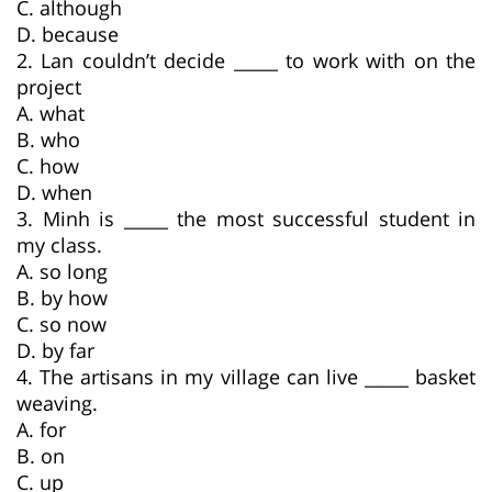
C. although
D. because
2. Lan couldn’t decide _____ to work with on the
project
A. what
B. who
C. how
D. when
3. Minh is _____ the most successful student in
my class.
A. so long
B. by how
C. so now
D. by far
4. The artisans in my village can live _____ basket
weaving.
A. for
B. on
C. up