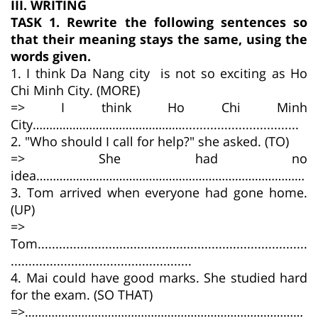
III. WRITING
TASK 1. Rewrite the following sentences so
that their meaning stays the same, using the
words given.
1. I think Da Nang city is not so exciting as Ho
Chi Minh City. (MORE)
=> I think Ho Chi Minh
City……………………………………….................................
2. "Who should I call for help?" she asked. (TO)
=> She had no
idea………………………………………………………………………
3. Tom arrived when everyone had gone home.
(UP)
=>
Tom............................................................................
...................................................
4. Mai could have good marks. She studied hard
for the exam. (SO THAT)
=>…………………………………………………………………………