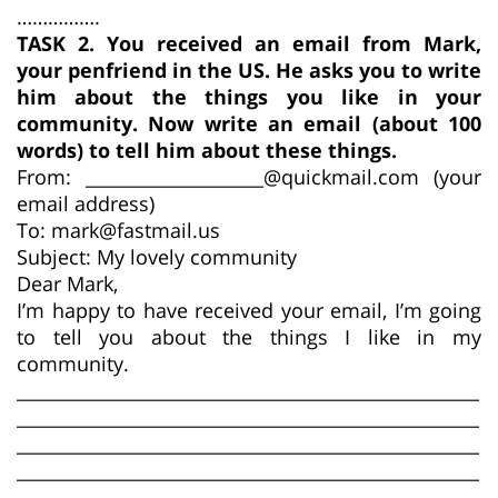
…………….
TASK 2. You received an email from Mark,
your penfriend in the US. He asks you to write
him about the things you like in your
community. Now write an email (about 100
words) to tell him about these things.
From: ____________________@quickmail.com (your
email address)
To: mark@fastmail.us
Subject: My lovely community
Dear Mark,
I’m happy to have received your email, I’m going
to tell you about the things I like in my
community.
____________________________________________________
____________________________________________________
____________________________________________________
____________________________________________________
_____