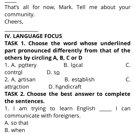
That’s all for now, Mark. Tell me about your
community.
Cheers,
______________
IV. LANGUAGE FOCUS
TASK 1. Choose the word whose underlined
part pronounced differently from that of the
others by circling A, B, C or D
1. A. p
o
ttery B. l
o
cal C.
contr
o
l D. s
o
2. A.
a
rtisan B. est
a
blish C.
attr
a
ction D. h
a
ndicraft
TASK 2. Choose the best answer to complete
the sentences.
1. I am trying to learn English _____ I can
communicate with foreigners.
A. so that
B. when