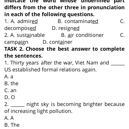
indicate the word whose underlined part
differs from the other three in pronunciation
in each of the following questions.
1. A. admir
ed
B. contaminat
ed
C.
decompos
ed
D. resign
ed
2. A. sust
ai
nable B.
ai
r conditioner C.
camp
ai
gn D. cont
ai
ner
TASK 2. Choose the best answer to complete
the sentences.
1. Thirty years after the war, Viet Nam and ______
US established formal relations again.
A. a
B. the
C. an
D. O
2. ______ night sky is becoming brighter because
of increasing light pollution.
A. A
B. The