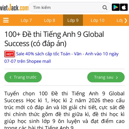
❯
ớp 6
Lớp 7
Lớp 8
Lớp 9
Lớp 10
Lớp 1
100+ Đề thi Tiếng Anh 9 Global
Success (có đáp án)
Sale 40% sách cấp tốc Toán - Văn - Anh vào 10 ngày
HOT
07-07 trên Shopee mall
Trang trước
Trang sau
Tuyển chọn 100 Đề thi Tiếng Anh 9 Global
Success Học kì 1, Học kì 2 năm 2026 theo cấu
trúc mới có đáp án và lời giải chi tiết, cực sát đề
thi chính thức gồm đề thi giữa kì, đề thi học kì
giúp học sinh lớp 9 ôn luyện và đạt điểm cao
trong các bài thi Tiếng Anh 9.