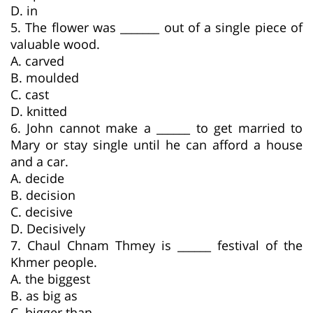
D. in
5. The flower was _______ out of a single piece of
valuable wood.
A. carved
B. moulded
C. cast
D. knitted
6. John cannot make a ______ to get married to
Mary or stay single until he can afford a house
and a car.
A. decide
B. decision
C. decisive
D. Decisively
7. Chaul Chnam Thmey is ______ festival of the
Khmer people.
A. the biggest
B. as big as
C. bigger than