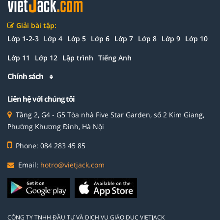
Giải bài tập:
Lớp 1-2-3
Lớp 4
Lớp 5
Lớp 6
Lớp 7
Lớp 8
Lớp 9
Lớp 10
Lớp 11
Lớp 12
Lập trình
Tiếng Anh
Chính sách
Liên hệ với chúng tôi
Tầng 2, G4 - G5 Tòa nhà Five Star Garden, số 2 Kim Giang,
Phường Khương Đình, Hà Nội
Phone: 084 283 45 85
Email:
hotro@vietjack.com
CÔNG TY TNHH ĐẦU TƯ VÀ DỊCH VỤ GIÁO DỤC VIETJACK