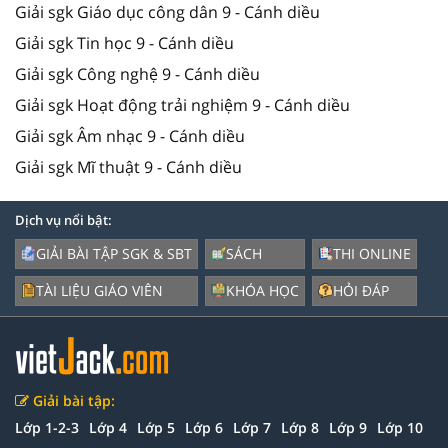
Giải sgk Giáo dục công dân 9 - Cánh diều
Giải sgk Tin học 9 - Cánh diều
Giải sgk Công nghệ 9 - Cánh diều
Giải sgk Hoạt động trải nghiệm 9 - Cánh diều
Giải sgk Âm nhạc 9 - Cánh diều
Giải sgk Mĩ thuật 9 - Cánh diều
Dịch vụ nổi bật:
GIẢI BÀI TẬP SGK & SBT
SÁCH
THI ONLINE
TÀI LIỆU GIÁO VIÊN
KHÓA HỌC
HỎI ĐÁP
Giải bài tập:
Lớp 1-2-3
Lớp 4
Lớp 5
Lớp 6
Lớp 7
Lớp 8
Lớp 9
Lớp 10