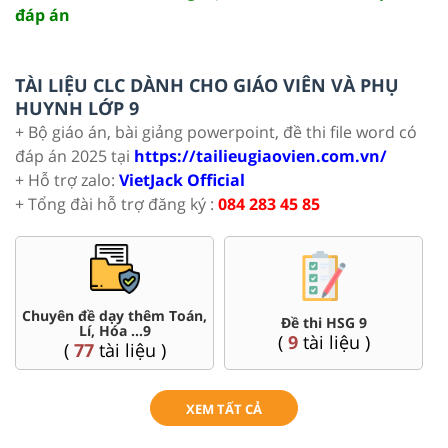
đáp án
TÀI LIỆU CLC DÀNH CHO GIÁO VIÊN VÀ PHỤ
HUYNH LỚP 9
+ Bộ giáo án, bài giảng powerpoint, đề thi file word có
đáp án 2025 tại
https://tailieugiaovien.com.vn/
+ Hỗ trợ zalo:
VietJack Official
+ Tổng đài hỗ trợ đăng ký :
084 283 45 85
Chuyên đề dạy thêm Toán,
Đề thi HSG 9
Lí, Hóa ...9
(
9
tài liệu )
(
77
tài liệu )
XEM TẤT CẢ