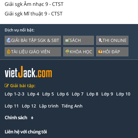
Giải sgk Âm nhạc 9 - CTST
Giải sgk Mĩ thuật 9 - CTST
Dịch vụ nổi bật:
GIẢI BÀI TẬP SGK & SBT
SÁCH
THI ONLINE
TÀI LIỆU GIÁO VIÊN
KHÓA HỌC
HỎI ĐÁP
Giải bài tập:
Lớp 1-2-3
Lớp 4
Lớp 5
Lớp 6
Lớp 7
Lớp 8
Lớp 9
Lớp 10
Lớp 11
Lớp 12
Lập trình
Tiếng Anh
Chính sách
Liên hệ với chúng tôi