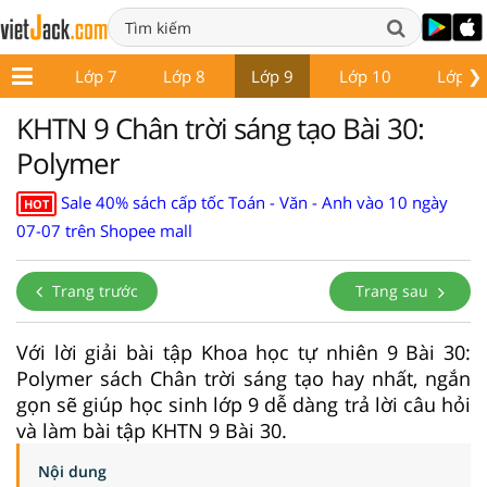
❯
ớp 6
Lớp 7
Lớp 8
Lớp 9
Lớp 10
Lớp 1
KHTN 9 Chân trời sáng tạo Bài 30:
Polymer
Sale 40% sách cấp tốc Toán - Văn - Anh vào 10 ngày
HOT
07-07 trên Shopee mall
Trang trước
Trang sau
Với lời giải bài tập Khoa học tự nhiên 9 Bài 30:
Polymer sách Chân trời sáng tạo hay nhất, ngắn
gọn sẽ giúp học sinh lớp 9 dễ dàng trả lời câu hỏi
và làm bài tập KHTN 9 Bài 30.
Nội dung