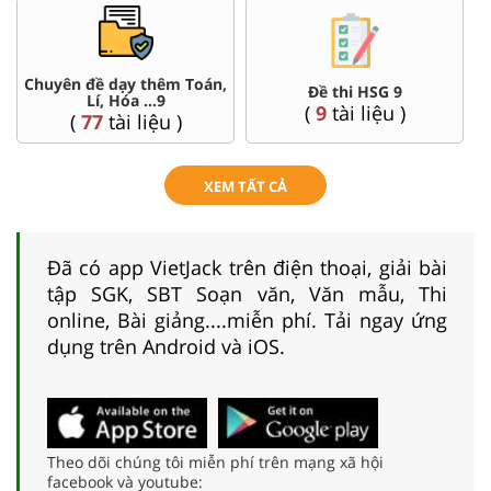
Chuyên đề dạy thêm Toán,
Đề thi HSG 9
Lí, Hóa ...9
(
9
tài liệu )
(
77
tài liệu )
XEM TẤT CẢ
Đã có app VietJack trên điện thoại, giải bài
tập SGK, SBT Soạn văn, Văn mẫu, Thi
online, Bài giảng....miễn phí. Tải ngay ứng
dụng trên Android và iOS.
Theo dõi chúng tôi miễn phí trên mạng xã hội
facebook và youtube: