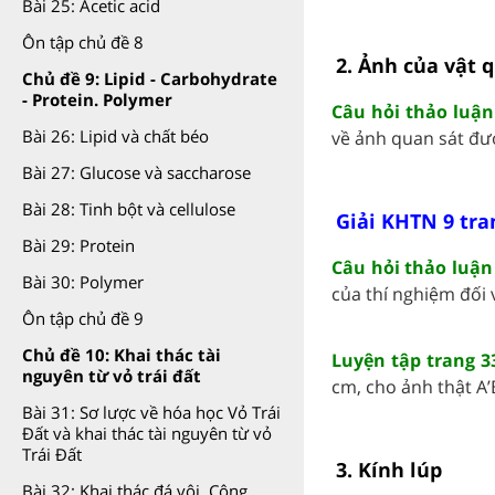
Bài 25: Acetic acid
Ôn tập chủ đề 8
2. Ảnh của vật 
Chủ đề 9: Lipid - Carbohydrate
- Protein. Polymer
Câu hỏi thảo luận
Bài 26: Lipid và chất béo
về ảnh quan sát được
Bài 27: Glucose và saccharose
Bài 28: Tinh bột và cellulose
Giải KHTN 9 tra
Bài 29: Protein
Câu hỏi thảo luận
Bài 30: Polymer
của thí nghiệm đối v
Ôn tập chủ đề 9
Chủ đề 10: Khai thác tài
Luyện tập trang 
nguyên từ vỏ trái đất
cm, cho ảnh thật A’B
Bài 31: Sơ lược về hóa học Vỏ Trái
Đất và khai thác tài nguyên từ vỏ
Trái Đất
3. Kính lúp
Bài 32: Khai thác đá vôi. Công