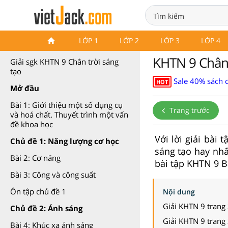
Khoa học tự nhiên 9 Chân trời
LỚP 1
LỚP 2
LỚP 3
LỚP 4
sáng tạo
KHTN 9 Chân t
Giải sgk KHTN 9 Chân trời sáng
tạo
Sale 40% sách 
HOT
Mở đầu
Bài 1: Giới thiệu một số dụng cụ
Trang trước
và hoá chất. Thuyết trình một vấn
đề khoa học
Với lời giải bài
Chủ đề 1: Năng lượng cơ học
sáng tạo hay nhấ
Bài 2: Cơ năng
bài tập KHTN 9 Bà
Bài 3: Công và công suất
Ôn tập chủ đề 1
Nội dung
Giải KHTN 9 trang
Chủ đề 2: Ánh sáng
Giải KHTN 9 trang
Bài 4: Khúc xạ ánh sáng