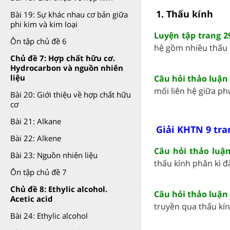
1. Thấu kính
Bài 19: Sự khác nhau cơ bản giữa
phi kim và kim loại
Luyện tập trang 
Ôn tập chủ đề 6
hệ gồm nhiều thấu k
Chủ đề 7: Hợp chất hữu cơ.
Hydrocarbon và nguồn nhiên
liệu
Câu hỏi thảo luận
mối liên hệ giữa phư
Bài 20: Giới thiệu về hợp chất hữu
cơ
Bài 21: Alkane
Giải KHTN 9 tra
Bài 22: Alkene
Câu hỏi thảo luậ
Bài 23: Nguồn nhiên liệu
thấu kính phân kì đã
Ôn tập chủ đề 7
Chủ đề 8: Ethylic alcohol.
Câu hỏi thảo luận
Acetic acid
truyền qua thấu kín
Bài 24: Ethylic alcohol