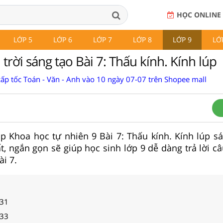
HỌC ONLINE
LỚP 5
LỚP 6
LỚP 7
LỚP 8
LỚP 9
LỚ
rời sáng tạo Bài 7: Thấu kính. Kính lúp
cấp tốc Toán - Văn - Anh vào 10 ngày 07-07 trên Shopee mall
 tập Khoa học tự nhiên 9 Bài 7: Thấu kính. Kính lúp s
t, ngắn gọn sẽ giúp học sinh lớp 9 dễ dàng trả lời c
i 7.
 31
 33