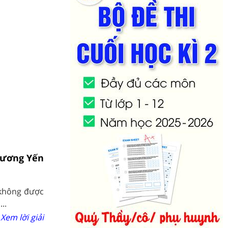
 Dương Yến
h không được
..
Xem lời giải