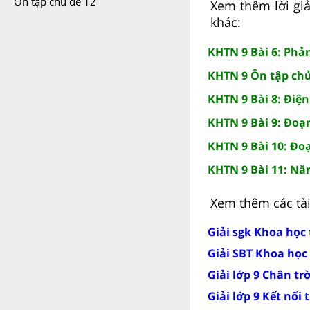
Ôn tập chủ đề 12
Xem thêm lời giả
khác:
KHTN 9 Bài 6: Phả
KHTN 9 Ôn tập chủ
KHTN 9 Bài 8: Điệ
KHTN 9 Bài 9: Đoạ
KHTN 9 Bài 10: Đo
KHTN 9 Bài 11: Nă
Xem thêm các tài 
Giải sgk Khoa học 
Giải SBT Khoa học 
Giải lớp 9 Chân tr
Giải lớp 9 Kết nối 