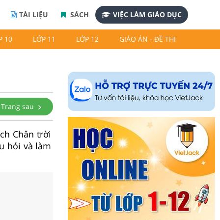
TÀI LIỆU
SÁCH
VIỆC LÀM GIÁO DỤC
P 10
LỚP 11
LỚP 12
GIÁO ÁN - ĐỀ THI
Trang sau
ách Chân trời
âu hỏi và làm