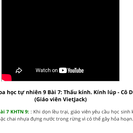
oa học tự nhiên 9 Bài 7: Thấu kính. Kính lúp - Cô
(Giáo viên VietJack)
ài 7 KHTN 9:
: Khi dọn lều trại, giáo viên yêu cầu học sin
oặc chai nhựa đựng nước trong rừng vì có thể gây hỏa hoạn..