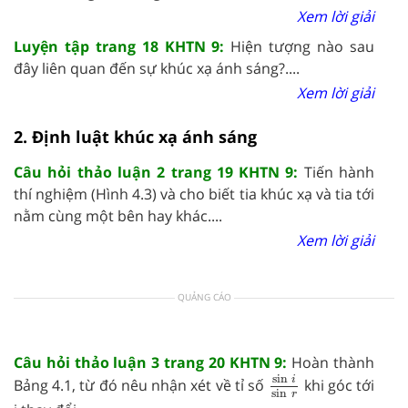
Xem lời giải
Luyện tập trang 18 KHTN 9:
Hiện tượng nào sau
đây liên quan đến sự khúc xạ ánh sáng?....
Xem lời giải
2. Định luật khúc xạ ánh sáng
Câu hỏi thảo luận 2 trang 19 KHTN 9:
Tiến hành
thí nghiệm (Hình 4.3) và cho biết tia khúc xạ và tia tới
nằm cùng một bên hay khác....
Xem lời giải
QUẢNG CÁO
Câu hỏi thảo luận 3 trang 20 KHTN 9:
Hoàn thành
sin
i
sin
r
sin
i
Bảng 4.1, từ đó nêu nhận xét về tỉ số
khi góc tới
sin
r