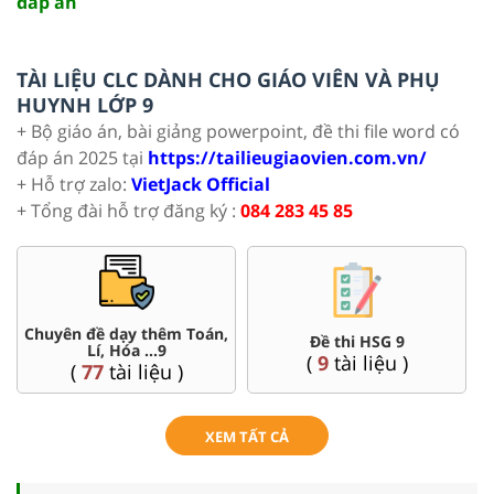
đáp án
TÀI LIỆU CLC DÀNH CHO GIÁO VIÊN VÀ PHỤ
HUYNH LỚP 9
+ Bộ giáo án, bài giảng powerpoint, đề thi file word có
đáp án 2025 tại
https://tailieugiaovien.com.vn/
+ Hỗ trợ zalo:
VietJack Official
+ Tổng đài hỗ trợ đăng ký :
084 283 45 85
Chuyên đề dạy thêm Toán,
Đề thi HSG 9
Lí, Hóa ...9
(
9
tài liệu )
(
77
tài liệu )
XEM TẤT CẢ