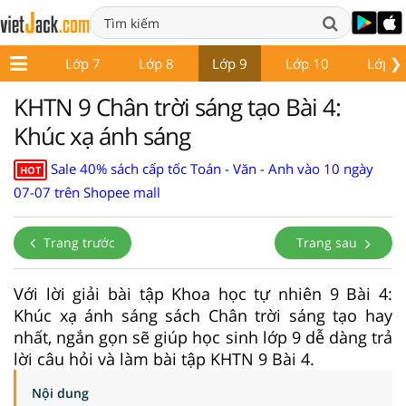
❯
ớp 6
Lớp 7
Lớp 8
Lớp 9
Lớp 10
Lớp 1
KHTN 9 Chân trời sáng tạo Bài 4:
Khúc xạ ánh sáng
Sale 40% sách cấp tốc Toán - Văn - Anh vào 10 ngày
HOT
07-07 trên Shopee mall
Trang trước
Trang sau
Với lời giải bài tập Khoa học tự nhiên 9 Bài 4:
Khúc xạ ánh sáng sách Chân trời sáng tạo hay
nhất, ngắn gọn sẽ giúp học sinh lớp 9 dễ dàng trả
lời câu hỏi và làm bài tập KHTN 9 Bài 4.
Nội dung