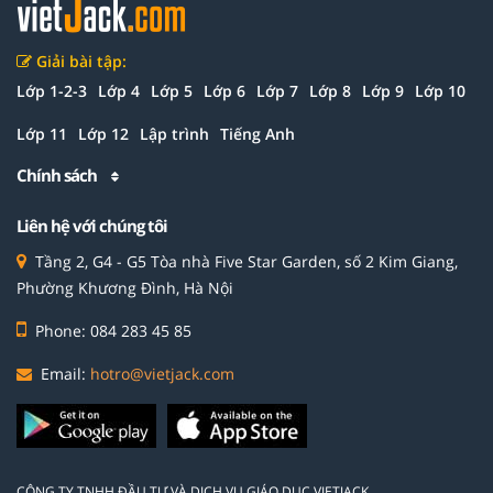
Giải bài tập:
Lớp 1-2-3
Lớp 4
Lớp 5
Lớp 6
Lớp 7
Lớp 8
Lớp 9
Lớp 10
Lớp 11
Lớp 12
Lập trình
Tiếng Anh
Chính sách
Liên hệ với chúng tôi
Tầng 2, G4 - G5 Tòa nhà Five Star Garden, số 2 Kim Giang,
Phường Khương Đình, Hà Nội
Phone: 084 283 45 85
Email:
hotro@vietjack.com
CÔNG TY TNHH ĐẦU TƯ VÀ DỊCH VỤ GIÁO DỤC VIETJACK