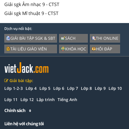
Giải sgk Âm nhạc 9 - CTST
Giải sgk Mĩ thuật 9 - CTST
Dịch vụ nổi bật:
GIẢI BÀI TẬP SGK & SBT
SÁCH
THI ONLINE
TÀI LIỆU GIÁO VIÊN
KHÓA HỌC
HỎI ĐÁP
Giải bài tập:
Lớp 1-2-3
Lớp 4
Lớp 5
Lớp 6
Lớp 7
Lớp 8
Lớp 9
Lớp 10
Lớp 11
Lớp 12
Lập trình
Tiếng Anh
Chính sách
Liên hệ với chúng tôi