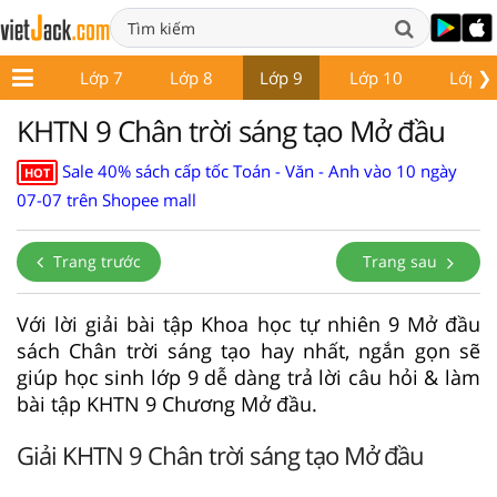
❯
ớp 6
Lớp 7
Lớp 8
Lớp 9
Lớp 10
Lớp 1
KHTN 9 Chân trời sáng tạo Mở đầu
Sale 40% sách cấp tốc Toán - Văn - Anh vào 10 ngày
HOT
07-07 trên Shopee mall
Trang trước
Trang sau
Với lời giải bài tập Khoa học tự nhiên 9 Mở đầu
sách Chân trời sáng tạo hay nhất, ngắn gọn sẽ
giúp học sinh lớp 9 dễ dàng trả lời câu hỏi & làm
bài tập KHTN 9 Chương Mở đầu.
Giải KHTN 9 Chân trời sáng tạo Mở đầu