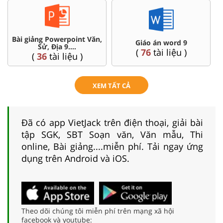
Bài giảng Powerpoint Văn,
C
Giáo án word 9
Sử, Địa 9....
(
76
tài liệu )
(
36
tài liệu )
XEM TẤT CẢ
Đã có app VietJack trên điện thoại, giải bài
tập SGK, SBT Soạn văn, Văn mẫu, Thi
online, Bài giảng....miễn phí. Tải ngay ứng
dụng trên Android và iOS.
Theo dõi chúng tôi miễn phí trên mạng xã hội
facebook và youtube: