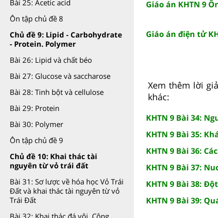
Bài 25: Acetic acid
Giáo án KHTN 9 Ôn
Ôn tập chủ đề 8
Giáo án điện tử K
Chủ đề 9: Lipid - Carbohydrate
- Protein. Polymer
Bài 26: Lipid và chất béo
Bài 27: Glucose và saccharose
Xem thêm lời giả
Bài 28: Tinh bột và cellulose
khác:
Bài 29: Protein
KHTN 9 Bài 34: Ng
Bài 30: Polymer
KHTN 9 Bài 35: Khá
Ôn tập chủ đề 9
KHTN 9 Bài 36: Các
Chủ đề 10: Khai thác tài
nguyên từ vỏ trái đất
KHTN 9 Bài 37: Nuc
Bài 31: Sơ lược về hóa học Vỏ Trái
KHTN 9 Bài 38: Đột
Đất và khai thác tài nguyên từ vỏ
KHTN 9 Bài 39: Quá
Trái Đất
Bài 32: Khai thác đá vôi. Công