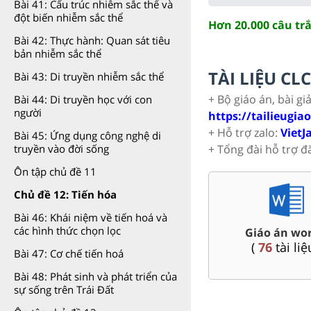
Bài 41: Cấu trúc nhiễm sắc thể và
đột biến nhiễm sắc thể
Hơn 20.000 câu tr
Bài 42: Thực hành: Quan sát tiêu
bản nhiễm sắc thể
TÀI LIỆU C
Bài 43: Di truyền nhiễm sắc thể
+ Bộ giáo án, bài gi
Bài 44: Di truyền học với con
người
https://tailieugia
+ Hỗ trợ zalo:
VietJ
Bài 45: Ứng dụng công nghệ di
+ Tổng đài hỗ trợ đ
truyền vào đời sống
Ôn tập chủ đề 11
Chủ đề 12: Tiến hóa
Bài 46: Khái niệm về tiến hoá và
 Toán,
Đề thi vào 10 c
các hình thức chọn lọc
Đề thi HSG 9
Nội, Tp. Hồ Chí
(
9
tài liệu )
(
45
tài liệ
Bài 47: Cơ chế tiến hoá
Bài 48: Phát sinh và phát triển của
sự sống trên Trái Đất