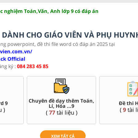
ắc nghiệm Toán,Văn, Anh lớp 9 có đáp án
LC DÀNH CHO GIÁO VIÊN VÀ PHỤ HUYN
ảng powerpoint, đề thi file word có đáp án 2025 tại
ovien.com.vn/
ack Official
ăng ký :
084 283 45 85
ác sở Hà
Bài giảng Powe
Đề thi giữa kì, cuối kì 9
 Minh..
Sử, Địa 
(
120
tài liệu )
u )
(
36
tài 
XEM TẤT CẢ