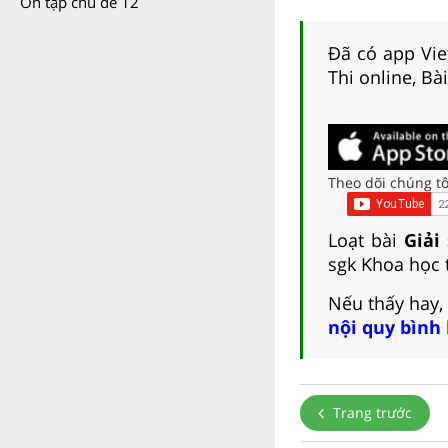
Ôn tập chủ đề 12
Đã có app Viet
Thi online, Bà
Theo dõi chúng tô
Loạt bài
Giải
sgk Khoa học t
Nếu thấy hay,
nội quy bình
Trang trước