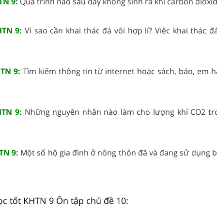
TN 9:
Quá trình nào sau đây không sinh ra khí carbon dioxide?
HTN 9:
Vì sao cần khai thác đá vôi hợp lí? Việc khai thác đ
HTN 9:
Tìm kiếm thông tin từ internet hoặc sách, báo, em h
HTN 9:
Những nguyên nhân nào làm cho lượng khí CO2 tr
HTN 9:
Một số hộ gia đình ở nông thôn đã và đang sử dụng b
ọc tốt KHTN 9 Ôn tập chủ đề 10: