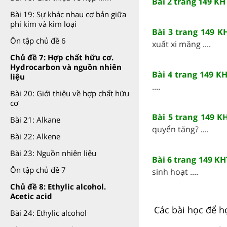
Bài 2 trang 149 KH
Bài 19: Sự khác nhau cơ bản giữa
phi kim và kim loại
Bài 3 trang 149 K
Ôn tập chủ đề 6
xuất xi măng ....
Chủ đề 7: Hợp chất hữu cơ.
Hydrocarbon và nguồn nhiên
Bài 4 trang 149 K
liệu
....
Bài 20: Giới thiệu về hợp chất hữu
cơ
Bài 5 trang 149 K
Bài 21: Alkane
quyển tăng? ....
Bài 22: Alkene
Bài 23: Nguồn nhiên liệu
Bài 6 trang 149 K
Ôn tập chủ đề 7
sinh hoạt ....
Chủ đề 8: Ethylic alcohol.
Acetic acid
Các bài học để h
Bài 24: Ethylic alcohol