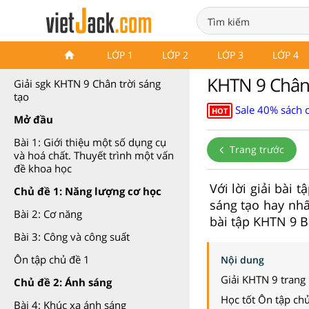
Khoa học tự nhiên 9 Chân trời
LỚP 1
LỚP 2
LỚP 3
LỚP 4
sáng tạo
KHTN 9 Chân 
Giải sgk KHTN 9 Chân trời sáng
tạo
Sale 40% sách 
HOT
Mở đầu
Bài 1: Giới thiệu một số dụng cụ
Trang trước
và hoá chất. Thuyết trình một vấn
đề khoa học
Với lời giải bài
Chủ đề 1: Năng lượng cơ học
sáng tạo hay nhấ
Bài 2: Cơ năng
bài tập KHTN 9 B
Bài 3: Công và công suất
Ôn tập chủ đề 1
Nội dung
Giải KHTN 9 trang
Chủ đề 2: Ánh sáng
Học tốt Ôn tập ch
Bài 4: Khúc xạ ánh sáng