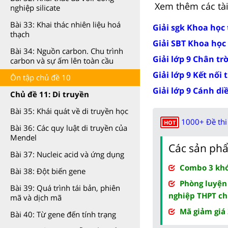
Xem thêm các tài 
nghiệp silicate
Bài 33: Khai thác nhiên liệu hoá
Giải sgk Khoa học 
thạch
Giải SBT Khoa học 
Bài 34: Nguồn carbon. Chu trình
Giải lớp 9 Chân tr
carbon và sự ấm lên toàn cầu
Giải lớp 9 Kết nối 
Ôn tập chủ đề 10
Giải lớp 9 Cánh di
Chủ đề 11: Di truyền
Bài 35: Khái quát về di truyền học
1000+ Đề thi 
HOT
Bài 36: Các quy luật di truyền của
Mendel
Các sản phẩ
Bài 37: Nucleic acid và ứng dụng
Combo 3 khóa
Bài 38: Đột biến gene
Phòng luyện
Bài 39: Quá trình tái bản, phiên
nghiệp THPT ch
mã và dịch mã
Mã giảm giá
Bài 40: Từ gene đến tính trạng