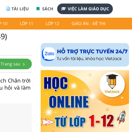
TÀI LIỆU
SÁCH
VIỆC LÀM GIÁO DỤC
P 10
LỚP 11
LỚP 12
GIÁO ÁN - ĐỀ THI
49)
Trang sau
ách Chân trời
âu hỏi và làm