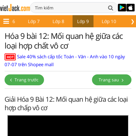
❯
Lớp 6
Lớp 7
Lớp 8
Lớp 9
Lớp 10
Lớ
Hóa 9 bài 12: Mối quan hệ giữa các
loại hợp chất vô cơ
Sale 40% sách cấp tốc Toán - Văn - Anh vào 10 ngày
HOT
07-07 trên Shopee mall
Trang trước
Trang sau
Giải Hóa 9 Bài 12: Mối quan hệ giữa các loại
hợp chấp vô cơ