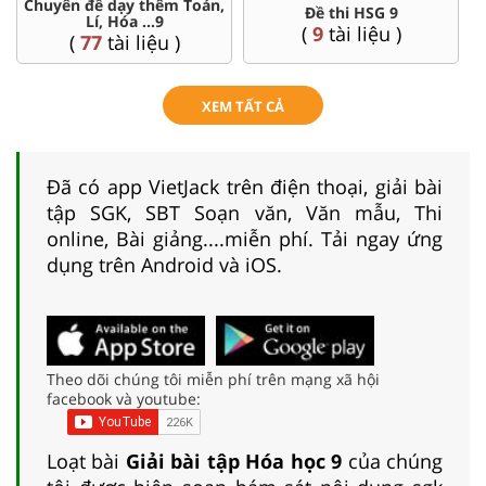
Chuyên đề dạy thêm Toán,
Đề thi HSG 9
Lí, Hóa ...9
(
9
tài liệu )
(
77
tài liệu )
XEM TẤT CẢ
Đã có app VietJack trên điện thoại, giải bài
tập SGK, SBT Soạn văn, Văn mẫu, Thi
online, Bài giảng....miễn phí. Tải ngay ứng
dụng trên Android và iOS.
Theo dõi chúng tôi miễn phí trên mạng xã hội
facebook và youtube:
Loạt bài
Giải bài tập Hóa học 9
của chúng