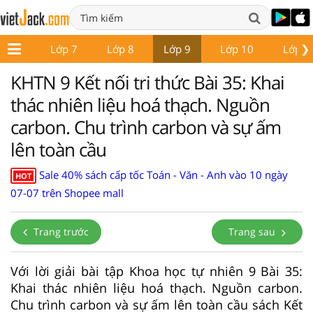
❯
ớp 6
Lớp 7
Lớp 8
Lớp 9
Lớp 10
Lớp 1
KHTN 9 Kết nối tri thức Bài 35: Khai
thác nhiên liệu hoá thạch. Nguồn
carbon. Chu trình carbon và sự ấm
lên toàn cầu
Sale 40% sách cấp tốc Toán - Văn - Anh vào 10 ngày
HOT
07-07 trên Shopee mall
Trang trước
Trang sau
Với lời giải bài tập Khoa học tự nhiên 9 Bài 35:
Khai thác nhiên liệu hoá thạch. Nguồn carbon.
Chu trình carbon và sự ấm lên toàn cầu sách Kết