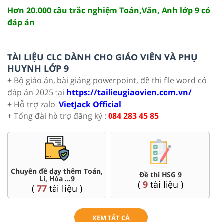
Hơn 20.000 câu trắc nghiệm Toán,Văn, Anh lớp 9 có
đáp án
TÀI LIỆU CLC DÀNH CHO GIÁO VIÊN VÀ PHỤ
HUYNH LỚP 9
+ Bộ giáo án, bài giảng powerpoint, đề thi file word có
đáp án 2025 tại
https://tailieugiaovien.com.vn/
+ Hỗ trợ zalo:
VietJack Official
+ Tổng đài hỗ trợ đăng ký :
084 283 45 85
Chuyên đề dạy thêm Toán,
Đề thi HSG 9
Lí, Hóa ...9
(
9
tài liệu )
(
77
tài liệu )
XEM TẤT CẢ