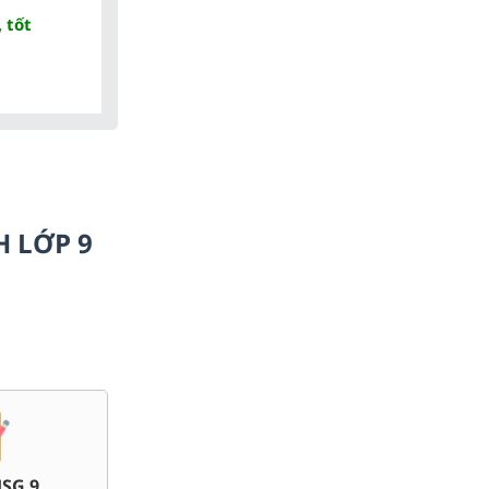
 tốt
H LỚP 9
Đề thi vào 10 các sở Hà
Đề thi giữa kì, cuối kì 9