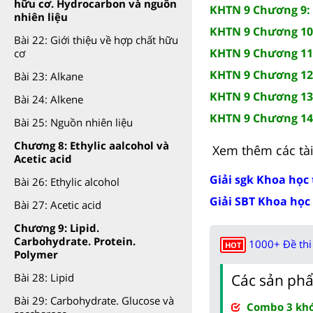
hữu cơ. Hydrocarbon và nguồn
KHTN 9 Chương 9: 
nhiên liệu
KHTN 9 Chương 10: 
Bài 22: Giới thiệu về hợp chất hữu
KHTN 9 Chương 11:
cơ
KHTN 9 Chương 12:
Bài 23: Alkane
KHTN 9 Chương 13:
Bài 24: Alkene
KHTN 9 Chương 14:
Bài 25: Nguồn nhiên liệu
Chương 8: Ethylic aalcohol và
Xem thêm các tài 
Acetic acid
Giải sgk Khoa học 
Bài 26: Ethylic alcohol
Giải SBT Khoa học 
Bài 27: Acetic acid
Chương 9: Lipid.
Carbohydrate. Protein.
1000+ Đề thi 
HOT
Polymer
Các sản phẩ
Bài 28: Lipid
Bài 29: Carbohydrate. Glucose và
Combo 3 khóa