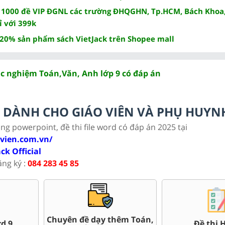
 1000 đề VIP ĐGNL các trường ĐHQGHN, Tp.HCM, Bách Khoa,
ỉ với 399k
 20% sản phẩm sách VietJack trên Shopee mall
ắc nghiệm Toán,Văn, Anh lớp 9 có đáp án
LC DÀNH CHO GIÁO VIÊN VÀ PHỤ HUYN
ảng powerpoint, đề thi file word có đáp án 2025 tại
ovien.com.vn/
ack Official
ăng ký :
084 283 45 85
huyên đề dạy thêm Toán,
Đề thi HSG 9