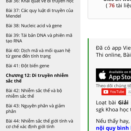
Bài 36: Khái quát về di truyền học
Sử, Địa 9....
(
76
tài liệu )
(
36
tài liệu )
Bài 37: Các quy luật di truyền của
Mendel
Bài 38: Nucleic acid và gene
Bài 39: Tái bản DNA và phiên mã
tạo RNA
Đã có app Viet
Bài 40: Dịch mã và mối quan hệ
Thi online, Bà
từ gene đến tính trạng
Bài 41: Đột biến gene
Chương 12: Di truyền nhiễm
sắc thể
Theo dõi chúng tô
Bài 42: Nhiễm sắc thể và bộ
nhiễm sắc thể
Loạt bài
Giải
Bài 43: Nguyên phân và giảm
sgk Khoa học t
phân
Nếu thấy hay,
Bài 44: Nhiễm sắc thể giới tính và
cơ chế xác định giới tính
nội quy bình