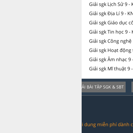
Giải sgk Lịch Sử 9 -
Giải sgk Địa Lí 9 - K
Giải sgk Giáo dục c
Giải sgk Tin học 9 -
Giải sgk Công nghệ 
Giải sgk Hoạt động 
Giải sgk Âm nhạc 9 
Giải sgk Mĩ thuật 9 
GIẢI BÀI TẬP SGK & SBT
Dịch vụ nổi bật:
Trang web chia sẻ nội dung miễn phí dành c