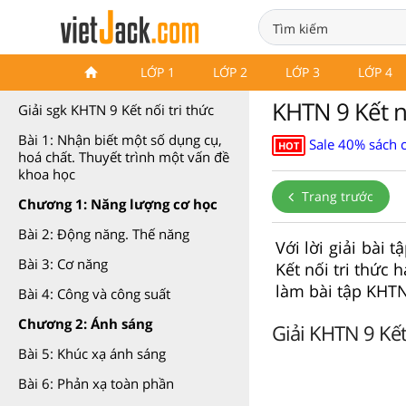
Khoa học tự nhiên 9 Kết nối tri
LỚP 1
LỚP 2
LỚP 3
LỚP 4
thức
KHTN 9 Kết n
Giải sgk KHTN 9 Kết nối tri thức
Bài 1: Nhận biết một số dụng cụ,
Sale 40% sách 
HOT
hoá chất. Thuyết trình một vấn đề
khoa học
Trang trước
Chương 1: Năng lượng cơ học
Bài 2: Động năng. Thế năng
Với lời giải bài
Bài 3: Cơ năng
Kết nối tri thức 
làm bài tập KHT
Bài 4: Công và công suất
Chương 2: Ánh sáng
Giải KHTN 9 Kết
Bài 5: Khúc xạ ánh sáng
Bài 6: Phản xạ toàn phần