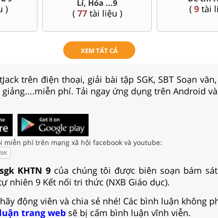
Lí, Hóa ...9
(
9
tài liệu )
(
77
tài liệu )
XEM TẤT CẢ
Jack trên điện thoại, giải bài tập SGK, SBT Soạn văn
i giảng....miễn phí. Tải ngay ứng dụng trên Android và
i miễn phí trên mạng xã hội facebook và youtube:
 sgk KHTN 9
của chúng tôi được biên soạn bám sát
ự nhiên 9 Kết nối tri thức (NXB Giáo dục).
 hãy động viên và chia sẻ nhé! Các bình luận không p
 luận trang web
sẽ bị cấm bình luận vĩnh viễn.