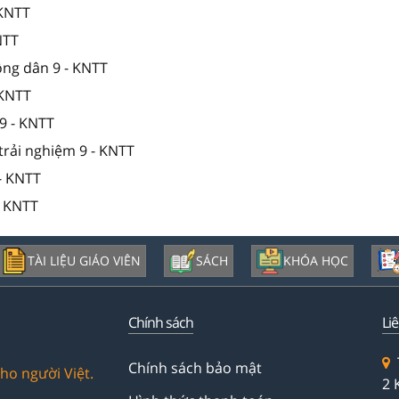
 KNTT
NTT
ông dân 9 - KNTT
 KNTT
9 - KNTT
trải nghiệm 9 - KNTT
- KNTT
- KNTT
TÀI LIỆU GIÁO VIÊN
SÁCH
KHÓA HỌC
Chính sách
Li
Chính sách bảo mật
ho người Việt.
2 