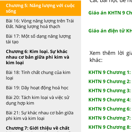
Chương 5: Năng lượng với cuộc
sống
Giáo án KHTN 9 Ch
Bài 16: Vòng năng lượng trên Trái
Đất. Năng lượng hoá thạch
Giáo án điện tử K
Bài 17: Một số dạng năng lượng
tái tạo
Chương 6: Kim loại. Sự khác
Xem thêm lời giả
nhau cơ bản giữa phi kim và
khác:
kim loại
KHTN 9 Chương 1:
Bài 18: Tính chất chung của kim
loại
KHTN 9 Chương 2:
Bài 19: Dãy hoạt động hoá học
KHTN 9 Chương 3:
Bài 20: Tách kim loại và việc sử
KHTN 9 Chương 4: 
dụng hợp kim
KHTN 9 Chương 6: 
Bài 21: Sự khác nhau cơ bản giữa
KHTN 9 Chương 7: 
phi kim và kim loại
KHTN 9 Chương 8: E
Chương 7: Giới thiệu về chất