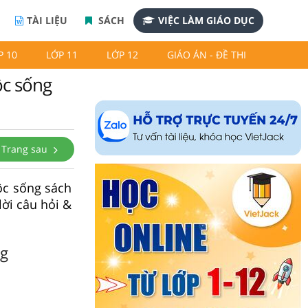
TÀI LIỆU
SÁCH
VIỆC LÀM GIÁO DỤC
P 10
LỚP 11
LỚP 12
GIÁO ÁN - ĐỀ THI
ộc sống
Trang sau
ộc sống sách
lời câu hỏi &
ng