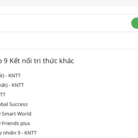
p 9 Kết nối tri thức khác
t) - KNTT
hất) - KNTT
NTT
obal Success
 9 Smart World
9 Friends plus
ự nhiên 9 - KNTT