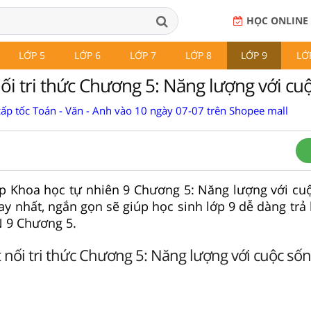
HỌC ONLINE
LỚP 5
LỚP 6
LỚP 7
LỚP 8
LỚP 9
LỚ
ối tri thức Chương 5: Năng lượng với cu
cấp tốc Toán - Văn - Anh vào 10 ngày 07-07 trên Shopee mall
 tập Khoa học tự nhiên 9 Chương 5: Năng lượng với cu
hay nhất, ngắn gọn sẽ giúp học sinh lớp 9 dễ dàng trả 
N 9 Chương 5.
 nối tri thức Chương 5: Năng lượng với cuộc số