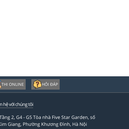
THI ONLINE
HỎI ĐÁP
ên hệ với chúng tôi
Tầng 2, G4 - G5 Tòa nhà Five Star Garden, số
Kim Giang, Phường Khương Đình, Hà Nội