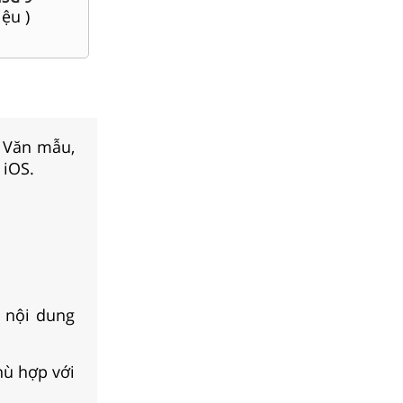
Nội, Tp. Hồ Chí Minh..
(
120
tài liệu )
(
45
tài liệu )
, Văn mẫu,
 iOS.
 nội dung
hù hợp với