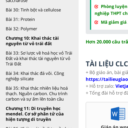
saccharose
Phòng luyện
Bài 30: Tinh bột và cellulose
nghiệp THPT ch
Bài 31: Protein
Mã giảm giá
Bài 32: Polymer
Chương 10: Khai thác tài
Hơn 20.000 câu tr
nguyên từ vỏ trái đất
Bài 33: Sơ lược về hoá học vỏ Trái
Đất và khai thác tài nguyên từ vỏ
TÀI LIỆU C
Trái Đất
+ Bộ giáo án, bài gi
Bài 34: Khai thác đá vôi. Công
nghiệp silicate
https://tailieugia
+ Hỗ trợ zalo:
VietJ
Bài 35: Khai thác nhiên liệu hoá
+ Tổng đài hỗ trợ đ
thạch. Nguồn carbon. Chu trình
carbon và sự ấm lên toàn cầu
Chương 11: Di truyền học
mendel. Cơ sở phân tử của
hiện tượng di truyền
giảng Powerpoint Văn,
C
Giáo án word 9