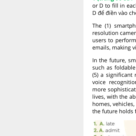
or D to fill in e
D để điền vào ch
The (1) smartph
resolution cameras
users to perform
emails, making vi
In the future, s
such as foldable
(5) a significan
voice recogniti
more sophisticat
lives, with the a
homes, vehicles, 
the future holds 