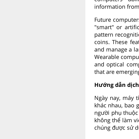
information from 
Future computers
"smart" or artifi
pattern recognit
coins. These fea
and manage a lar
Wearable compute
and optical comp
that are emergin
Hướng dẫn dịch
Ngày nay, máy t
khác nhau, bao g
người phụ thuộc
không thể làm vi
chúng được sử dụ