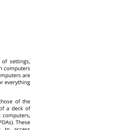
of settings,
 on computers
omputers are
or everything
those of the
of a deck of
k computers,
(PDAs). These
s to access