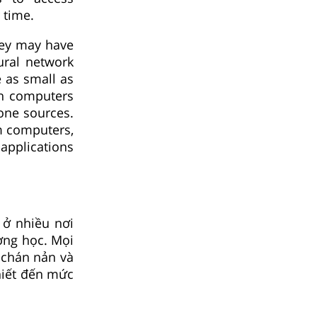
 time.
hey may have
eural network
e as small as
th computers
one sources.
m computers,
applications
 ở nhiều nơi
ờng học. Mọi
 chán nản và
hiết đến mức