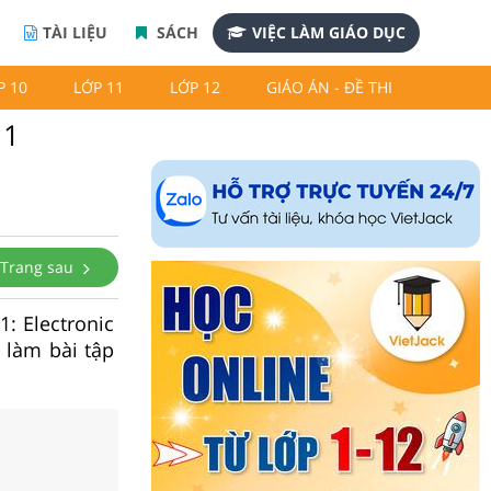
TÀI LIỆU
SÁCH
VIỆC LÀM GIÁO DỤC
P 10
LỚP 11
LỚP 12
GIÁO ÁN - ĐỀ THI
11
Trang sau
1: Electronic
9 làm bài tập