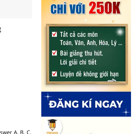
g
swer A, B, C,