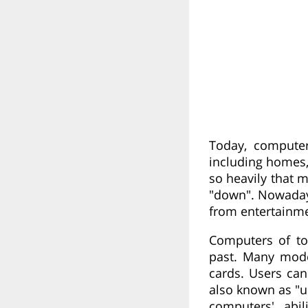
Today, computer
including homes,
so heavily that 
"down". Nowadays
from entertainme
Computers of to
past. Many mode
cards. Users can
also known as "u
computers' abi