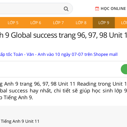
HỌC ONLINE
LỚP 5
LỚP 6
LỚP 7
LỚP 8
LỚP 9
LỚ
 9 Global success trang 96, 97, 98 Unit 
cấp tốc Toán - Văn - Anh vào 10 ngày 07-07 trên Shopee mall
g Anh 9 trang 96, 97, 98 Unit 11 Reading trong Unit 1
bal success hay nhất, chi tiết sẽ giúp học sinh lớp 
p Tiếng Anh 9.
 Tiếng Anh 9 Unit 11