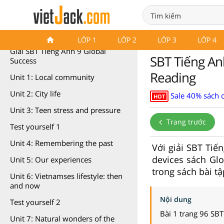
SBT Tiếng Anh 9 Global Success
LỚP 1
LỚP 2
LỚP 3
LỚP 4
Giải SBT Tiếng Anh 9 Global
SBT Tiếng Anh
Success
Reading
Unit 1: Local community
Unit 2: City life
Sale 40% sách 
HOT
Unit 3: Teen stress and pressure
Trang trước
Test yourself 1
Unit 4: Remembering the past
Với giải SBT Tiến
devices sách Glo
Unit 5: Our experiences
trong sách bài tậ
Unit 6: Vietnamses lifestyle: then
and now
Nội dung
Test yourself 2
Bài 1 trang 96 SBT
Unit 7: Natural wonders of the