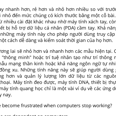
ay nhanh hơn, rẻ hơn và nhỏ hơn nhiều so với trướ
ại nhỏ đến mức chúng có kích thước bằng một cỗ bài
từ nhiều cài đặt khác nhau nhờ máy tính xách tay, cò
iết bị hỗ trợ dữ liệu cá nhân (PDA) cầm tay. Khả năn
những máy tính này cho phép người dùng truy cập 
 một cách dễ dàng và kiểm soát thời gian của họ hơn.
ương lai sẽ nhỏ hơn và nhanh hơn các mẫu hiện tại. 
g "thông minh" hoặc trí tuệ nhân tạo như trí thông
mẫu mạng thần kinh hoặc khả năng ngôn ngữ tự nh
đồng xu. Những tính năng này sẽ giúp người dùng g
g hơn và quản lý lượng lớn dữ liệu từ các nguồn
 thoại. Máy tính đeo được, máy tính DNA, thiết bị th
 máy tính quang học chỉ là một vài ví dụ về các ứng d
y nay.
e become frustrated when computers stop working?