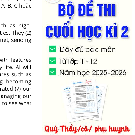
 A, B, C hoặc
uch as high-
ties. They (2)
net, sending
ith features
life. AI will
tures such as
ing becoming
ated (7) our
 managing our
g to see what