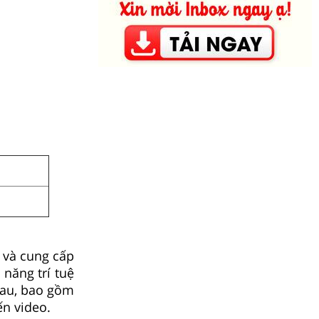
 và cung cấp
năng trí tuệ
hau, bao gồm
ến video.