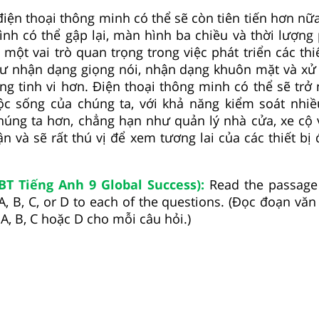
điện thoại thông minh có thể sẽ còn tiên tiến hơn nữa
h có thể gập lại, màn hình ba chiều và thời lượng 
 một vai trò quan trọng trong việc phát triển các thiế
hư nhận dạng giọng nói, nhận dạng khuôn mặt và xử
ng tinh vi hơn. Điện thoại thông minh có thể sẽ trở 
c sống của chúng ta, với khả năng kiểm soát nhi
húng ta hơn, chẳng hạn như quản lý nhà cửa, xe cộ 
n và sẽ rất thú vị để xem tương lai của các thiết bị 
SBT Tiếng Anh 9 Global Success):
Read the passage
A, B, C, or D to each of the questions. (Đọc đoạn vă
 A, B, C hoặc D cho mỗi câu hỏi.)