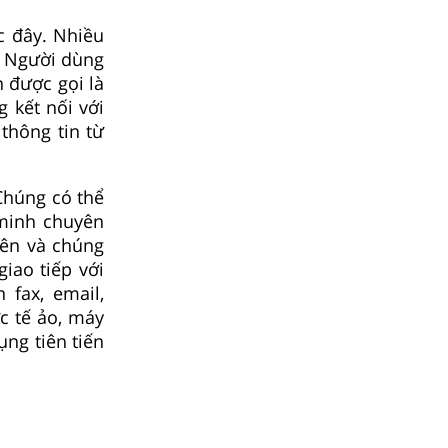
c đây. Nhiều
. Người dùng
n được gọi là
g kết nối với
thông tin từ
Chúng có thể
 minh chuyên
iên và chúng
iao tiếp với
 fax, email,
ực tế ảo, máy
ụng tiên tiến