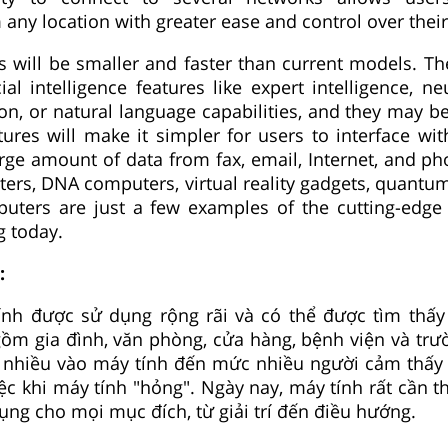
any location with greater ease and control over their
 will be smaller and faster than current models. T
cial intelligence features like expert intelligence, n
ion, or natural language capabilities, and they may b
tures will make it simpler for users to interface wi
ge amount of data from fax, email, Internet, and ph
rs, DNA computers, virtual reality gadgets, quantu
uters are just a few examples of the cutting-edge 
g today.
:
ính được sử dụng rộng rãi và có thể được tìm thấy
ồm gia đình, văn phòng, cửa hàng, bệnh viện và trư
 nhiều vào máy tính đến mức nhiều người cảm thấy
ệc khi máy tính "hỏng". Ngày nay, máy tính rất cần t
ng cho mọi mục đích, từ giải trí đến điều hướng.