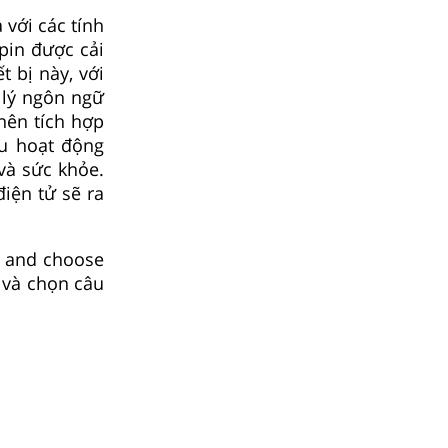
 với các tính
pin được cải
t bị này, với
 lý ngôn ngữ
nên tích hợp
ều hoạt động
và sức khỏe.
điện tử sẽ ra
 and choose
n và chọn câu