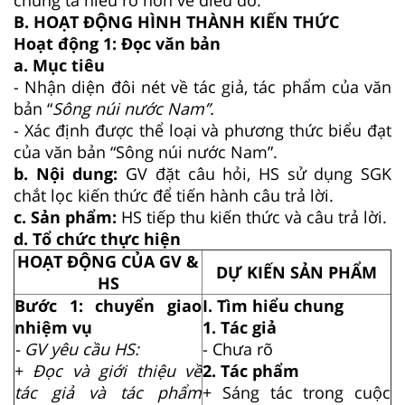
B. HOẠT ĐỘNG HÌNH THÀNH KIẾN THỨC
Hoạt động 1: Đọc văn bản
a. Mục tiêu
- Nhận diện đôi nét về tác giả, tác phẩm của văn
bản “
Sông núi nước Nam”.
- Xác định được thể loại và phương thức biểu đạt
của văn bản “Sông núi nước Nam”.
b. Nội dung:
GV đặt câu hỏi, HS sử dụng SGK
chắt lọc kiến thức để tiến hành câu trả lời.
c. Sản phẩm:
HS tiếp thu kiến thức và câu trả lời.
d. Tổ chức thực hiện
HOẠT ĐỘNG CỦA GV &
DỰ KIẾN SẢN PHẨM
HS
Bước 1: chuyển giao
I. Tìm hiểu chung
nhiệm vụ
1. Tác giả
- GV yêu cầu HS:
- Chưa rõ
+
Đọc và giới thiệu về
2. Tác phẩm
tác giả và tác phẩm
+ Sáng tác trong cuộc