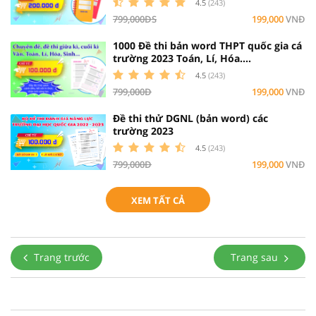
4.5
(243)
799,000ĐS
199,000
VNĐ
1000 Đề thi bản word THPT quốc gia cá
trường 2023 Toán, Lí, Hóa....
4.5
(243)
799,000Đ
199,000
VNĐ
Đề thi thử DGNL (bản word) các
trường 2023
4.5
(243)
799,000Đ
199,000
VNĐ
XEM TẤT CẢ
Trang trước
Trang sau