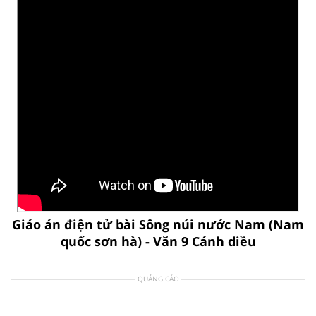
Giáo án điện tử bài Sông núi nước Nam (Nam
quốc sơn hà) - Văn 9 Cánh diều
QUẢNG CÁO