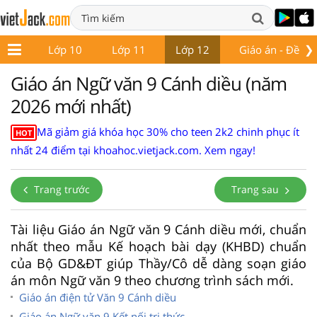
❯
ớp 9
Lớp 10
Lớp 11
Lớp 12
Giáo án - Đề thi
Giáo án Ngữ văn 9 Cánh diều (năm
2026 mới nhất)
Mã giảm giá khóa học 30% cho teen 2k2 chinh phục ít
HOT
nhất 24 điểm tại khoahoc.vietjack.com. Xem ngay!
Trang trước
Trang sau
Tài liệu Giáo án Ngữ văn 9 Cánh diều mới, chuẩn
nhất theo mẫu Kế hoạch bài dạy (KHBD) chuẩn
của Bộ GD&ĐT giúp Thầy/Cô dễ dàng soạn giáo
án môn Ngữ văn 9 theo chương trình sách mới.
Giáo án điện tử Văn 9 Cánh diều
Giáo án Ngữ văn 9 Kết nối tri thức