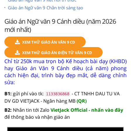
Giáo án Ngữ văn 9 Chân trời sáng tạo
Giáo án Ngữ văn 9 Cánh diều (năm 2026
mới nhất)
XEM THỬ GIÁO ÁN VĂN 9 CD
XEM THỬ GIÁO ÁN ĐIỆN TỬ VĂN 9 CD
Chỉ từ 250k mua trọn bộ Kế hoạch bài dạy (KHBD)
hay Giáo án Văn 9 Cánh diều (cả năm) phong
cách hiện đại, trình bày đẹp mắt, dễ dàng chỉnh
sửa:
B1:
gửi phí vào tk:
- CT TNHH DAU TU VA
1133836868
DV GD VIETJACK - Ngân hàng MB
(QR)
B2:
Nhắn tin tới Zalo
VietJack Official - nhấn vào đây
để thông báo và nhận giáo án