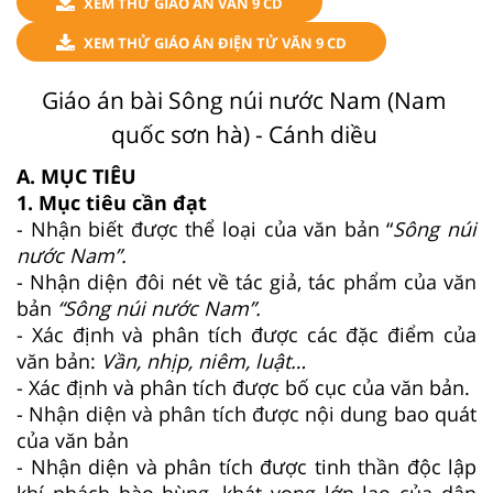
XEM THỬ GIÁO ÁN VĂN 9 CD
XEM THỬ GIÁO ÁN ĐIỆN TỬ VĂN 9 CD
Giáo án bài Sông núi nước Nam (Nam
quốc sơn hà) - Cánh diều
A. MỤC TIÊU
1. Mục tiêu cần đạt
- Nhận biết được thể loại của văn bản “
Sông núi
nước Nam”.
- Nhận diện đôi nét về tác giả, tác phẩm của văn
bản
“Sông núi nước Nam”.
- Xác định và phân tích được các đặc điểm của
văn bản:
Vần, nhịp, niêm, luật…
- Xác định và phân tích được bố cục của văn bản.
- Nhận diện và phân tích được nội dung bao quát
của văn bản
- Nhận diện và phân tích được tinh thần độc lập
khí phách hào hùng, khát vọng lớn lao của dân