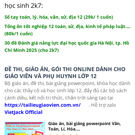
học sinh 2k7:
Sổ tay toán, lý, hóa, văn, sử, địa 12 (29k/ 1 cuốn)
Tổng ôn tốt nghiệp 12 toán, sử, địa, kinh tế pháp luật....
(80k/1 cuốn)
30 đề Đánh giá năng lực đại học quốc gia Hà Nội, tp. Hồ
Chí Minh 2025 (cho 2k7)
ĐỀ THI, GIÁO ÁN, GÓI THI ONLINE DÀNH CHO
GIÁO VIÊN VÀ PHỤ HUYNH LỚP 12
Bộ giáo án, đề thi, bài giảng powerpoint, khóa học dành
cho các thầy cô và học sinh lớp 12, đẩy đủ các bộ sách
cánh diều, kết nối tri thức, chân trời sáng tạo tại
https://tailieugiaovien.com.vn/
. Hỗ trợ zalo
VietJack Official
Giáo án, bài giảng powerpoint Văn,
Toán, Lí, Hóa....