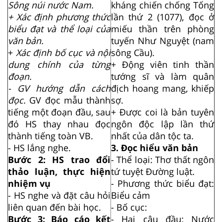
Sông núi nước Nam.
kháng chiến chống Tống
+ Xác định phương thức
lần thứ 2 (1077), đọc ở
biểu đạt và thể loại của
miếu thần trên phòng
văn bản.
tuyến Như Nguyệt (nam
+
Xác định bố cục và nội
sông Cầu).
dung chính của từng
+ Động viên tinh thần
đoạn.
tướng sĩ và làm quân
- GV hướng dẫn cách
địch hoang mang, khiếp
đọc.
GV đọc mẫu thành
sợ.
tiếng một đoạn đầu, sau
+ Được coi là bản tuyên
đó HS thay nhau đọc
ngôn độc lập lần thứ
thành tiếng toàn VB.
nhất của dân tộc ta.
- HS lắng nghe.
3. Đọc hiểu văn bản
Bước 2: HS trao đổi
- Thể loại: Thơ thất ngôn
thảo luận, thực hiện
tứ tuyệt Đường luật.
nhiệm vụ
- Phương thức biểu đạt:
- HS nghe và đặt câu hỏi
Biểu cảm
liên quan đến bài học.
- Bố cục:
Bước 3: Báo cáo kết
- Hai câu đầu: Nước