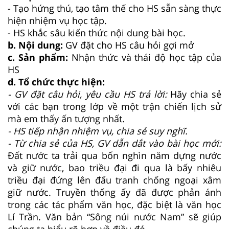
- Tạo hứng thú, tạo tâm thế cho HS sẵn sàng thực
hiện nhiệm vụ học tập.
- HS khắc sâu kiến thức nội dung bài học.
b. Nội dung:
GV đặt cho HS câu hỏi gợi mở
c. Sản phẩm:
Nhận thức và thái độ học tập của
HS
d. Tổ chức thực hiện:
- GV đặt câu hỏi, yêu cầu HS trả lời:
Hãy chia sẻ
với các bạn trong lớp về một trận chiến lịch sử
mà em thấy ấn tượng nhất.
- HS tiếp nhận nhiệm vụ, chia sẻ suy nghĩ.
- Từ chia sẻ của HS, GV dẫn dắt vào bài học mới:
Đất nước ta trải qua bốn nghìn năm dựng nước
và giữ nước, bao triều đại đi qua là bấy nhiêu
triều đại đứng lên đấu tranh chống ngoại xâm
giữ nước. Truyền thống ấy đã được phản ánh
trong các tác phẩm văn học, đặc biệt là văn học
Lí Trần. Văn bản “Sông núi nước Nam” sẽ giúp
chúng ta hiểu rõ hơn về điều đó.