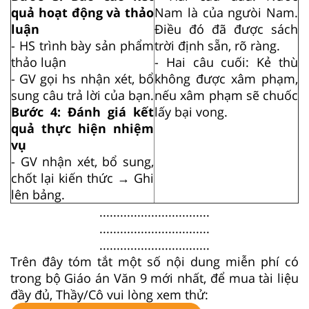
quả hoạt động và thảo
Nam là của ngưòi Nam.
luận
Điều đó đã được sách
- HS trình bày sản phẩm
trời định sẵn, rõ ràng.
thảo luận
- Hai câu cuối: Kẻ thù
- GV gọi hs nhận xét, bổ
không được xâm phạm,
sung câu trả lời của bạn.
nếu xâm phạm sẽ chuốc
Bước 4: Đánh giá kết
lấy bại vong.
quả thực hiện nhiệm
vụ
- GV nhận xét, bổ sung,
chốt lại kiến thức → Ghi
lên bảng.
................................
................................
................................
Trên đây tóm tắt một số nội dung miễn phí có
trong bộ Giáo án Văn 9 mới nhất, để mua tài liệu
đầy đủ, Thầy/Cô vui lòng xem thử: