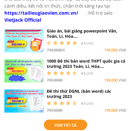
cánh diều, kết nối tri thức, chân trời sáng tạo tại
https://tailieugiaovien.com.vn/
. Hỗ trợ zalo
VietJack Official
Giáo án, bài giảng powerpoint Văn,
Toán, Lí, Hóa....
4.5
(243)
799,000ĐS
199,000
VNĐ
1000 Đề thi bản word THPT quốc gia cá
trường 2023 Toán, Lí, Hóa....
4.5
(243)
799,000Đ
199,000
VNĐ
Đề thi thử DGNL (bản word) các
trường 2023
4.5
(243)
799,000Đ
199,000
VNĐ
XEM TẤT CẢ