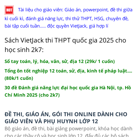
Tài liệu cho giáo viên: Giáo án, powerpoint, đề thi giữa
kì cuối kì, đánh giá năng lực, thi thử THPT, HSG, chuyên đề,
bài tập cuối tuần..... độc quyền VietJack, giá hợp lí
Sách VietJack thi THPT quốc gia 2025 cho
học sinh 2k7:
Sổ tay toán, lý, hóa, văn, sử, địa 12 (29k/ 1 cuốn)
Tổng ôn tốt nghiệp 12 toán, sử, địa, kinh tế pháp luật....
(80k/1 cuốn)
30 đề Đánh giá năng lực đại học quốc gia Hà Nội, tp. Hồ
Chí Minh 2025 (cho 2k7)
ĐỀ THI, GIÁO ÁN, GÓI THI ONLINE DÀNH CHO
GIÁO VIÊN VÀ PHỤ HUYNH LỚP 12
Bộ giáo án, đề thi, bài giảng powerpoint, khóa học dành
cho các thầy cô và học sinh lớp 12, đẩy đủ các bộ sách