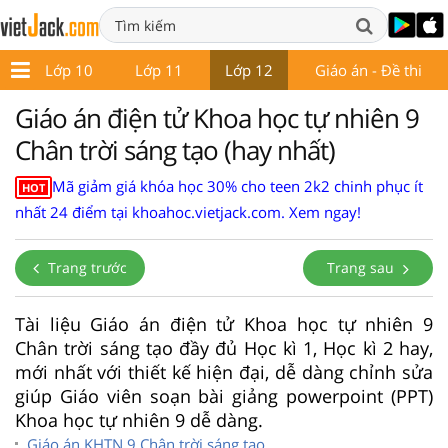
9
Lớp 10
Lớp 11
Lớp 12
Giáo án - Đề thi
Giáo án điện tử Khoa học tự nhiên 9
Chân trời sáng tạo (hay nhất)
Mã giảm giá khóa học 30% cho teen 2k2 chinh phục ít
HOT
nhất 24 điểm tại khoahoc.vietjack.com. Xem ngay!
Trang trước
Trang sau
Tài liệu Giáo án điện tử Khoa học tự nhiên 9
Chân trời sáng tạo đầy đủ Học kì 1, Học kì 2 hay,
mới nhất với thiết kế hiện đại, dễ dàng chỉnh sửa
giúp Giáo viên soạn bài giảng powerpoint (PPT)
Khoa học tự nhiên 9 dễ dàng.
Giáo án KHTN 9 Chân trời sáng tạo