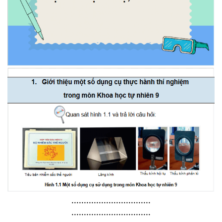
................................
................................