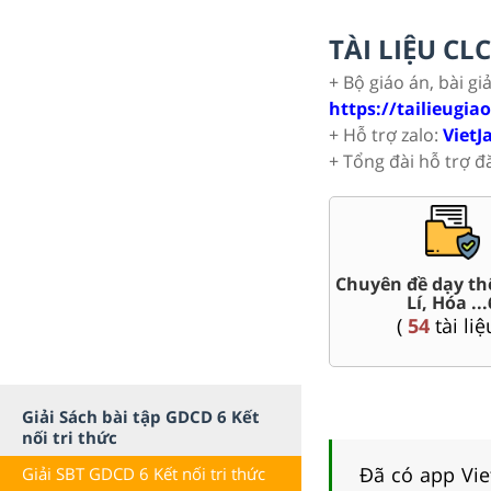
TÀI LIỆU C
+ Bộ giáo án, bài gi
https://tailieugia
+ Hỗ trợ zalo:
VietJ
+ Tổng đài hỗ trợ đ
t Văn,
Chuyên đề dạy th
Giáo án word 6
Lí, Hóa ...
(
64
tài liệu )
(
54
tài liệ
Giải Sách bài tập GDCD 6 Kết
nối tri thức
Đã có app Viet
Giải SBT GDCD 6 Kết nối tri thức