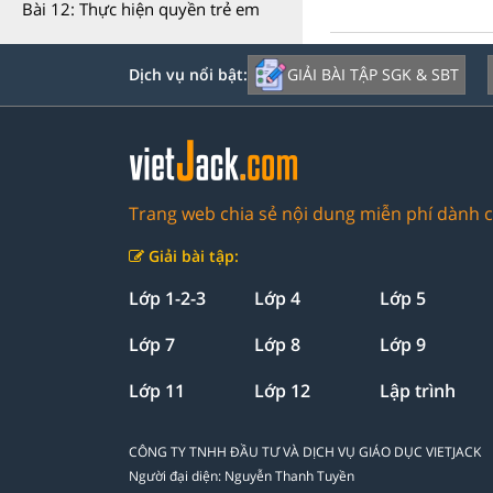
Bài 12: Thực hiện quyền trẻ em
GIẢI BÀI TẬP SGK & SBT
Dịch vụ nổi bật:
Trang web chia sẻ nội dung miễn phí dành c
Giải bài tập:
Lớp 1-2-3
Lớp 4
Lớp 5
Lớp 7
Lớp 8
Lớp 9
Lớp 11
Lớp 12
Lập trình
CÔNG TY TNHH ĐẦU TƯ VÀ DỊCH VỤ GIÁO DỤC VIETJACK
Người đại diện: Nguyễn Thanh Tuyền