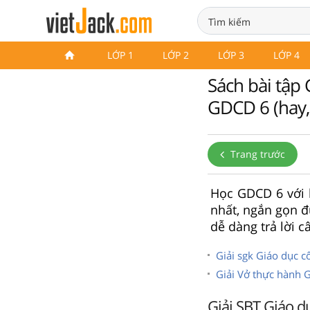
LỚP 1
LỚP 2
LỚP 3
LỚP 4
Sách bài tập 
GDCD 6 (hay,
Trang trước
Học GDCD 6 với l
nhất, ngắn gọn đ
dễ dàng trả lời c
Giải sgk Giáo dục cô
Giải Vở thực hành
Giải SBT Giáo dụ