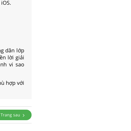
 iOS.
ng dân lớp
n lời giải
nh vi sao
hù hợp với
Trang sau