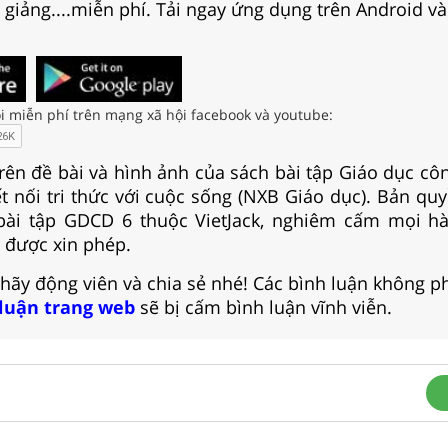
i giảng....miễn phí. Tải ngay ứng dụng trên Android và
i miễn phí trên mạng xã hội facebook và youtube:
trên đề bài và hình ảnh của sách bài tập Giáo dục cô
t nối tri thức với cuộc sống (NXB Giáo dục). Bản quyề
 bài tập GDCD 6 thuộc VietJack, nghiêm cấm mọi hà
 được xin phép.
 hãy động viên và chia sẻ nhé! Các bình luận không p
 luận trang web
sẽ bị cấm bình luận vĩnh viễn.