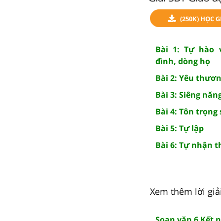
(250K) HỌC 
Bài 1: Tự hào 
đình, dòng họ
Bài 2: Yêu thươ
Bài 3: Siêng năng
Bài 4: Tôn trọng
Bài 5: Tự lập
Bài 6: Tự nhận 
Xem thêm lời giải
Soạn văn 6 Kết n