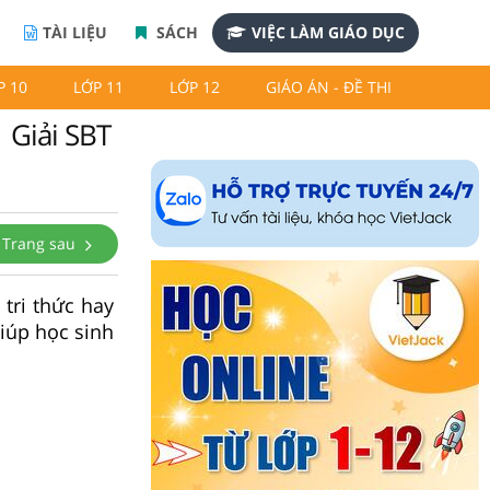
TÀI LIỆU
SÁCH
VIỆC LÀM GIÁO DỤC
P 10
LỚP 11
LỚP 12
GIÁO ÁN - ĐỀ THI
| Giải SBT
Trang sau
 tri thức hay
iúp học sinh