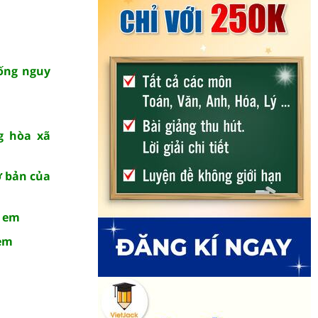
uống nguy
g hòa xã
ơ bản của
ẻ em
 em