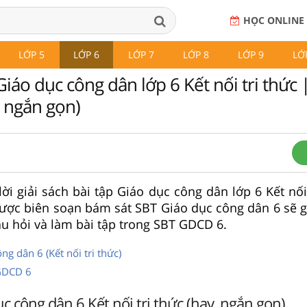
HỌC ONLINE
LỚP 5
LỚP 6
LỚP 7
LỚP 8
LỚP 9
LỚ
Giáo dục công dân lớp 6 Kết nối tri thức 
 ngắn gọn)
ời giải sách bài tập Giáo dục công dân lớp 6 Kết nối
ược biên soạn bám sát SBT Giáo dục công dân 6 sẽ g
âu hỏi và làm bài tập trong SBT GDCD 6.
ng dân 6 (Kết nối tri thức)
 GDCD 6
c công dân 6 Kết nối tri thức (hay, ngắn gọn)