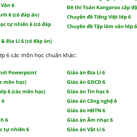
 Văn 6
Đề thi Toán Kangaroo cấp độ 
Anh 6 (có đáp án)
Chuyên đề Tiếng Việt lớp 6
ọc tự nhiên 6 (có đáp
Chuyên đề Tập làm văn lớp 6
 & Địa Lí 6 (có đáp án)
 lớp 6 các môn học chuẩn khác:
chơi Powerpoint
Giáo án Địa Lí 6
ác môn học)
Giáo án GDCD 6
lớp 6 (các môn học)
Giáo án Tin học 6
 6
Giáo án Công nghệ 6
Giáo án HĐTN 6
nh 6
Giáo án Âm nhạc 6
c tự nhiên 6
Giáo án Vật Lí 6