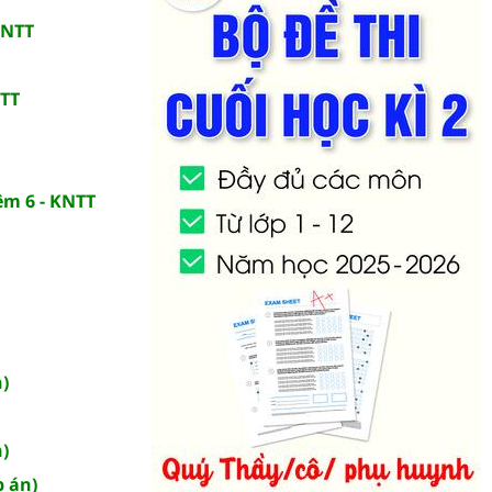
KNTT
NTT
ệm 6 - KNTT
n)
n)
p án)