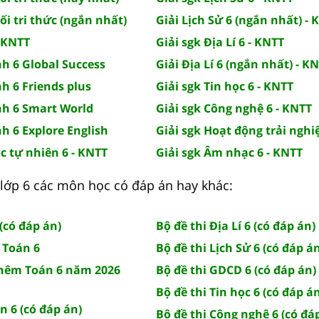
ối tri thức (ngắn nhất)
Giải Lịch Sử 6 (ngắn nhất) - 
- KNTT
Giải sgk Địa Lí 6 - KNTT
nh 6 Global Success
Giải Địa Lí 6 (ngắn nhất) - K
nh 6 Friends plus
Giải sgk Tin học 6 - KNTT
nh 6 Smart World
Giải sgk Công nghệ 6 - KNTT
nh 6 Explore English
Giải sgk Hoạt động trải nghi
c tự nhiên 6 - KNTT
Giải sgk Âm nhạc 6 - KNTT
lớp 6 các môn học có đáp án hay khác:
(có đáp án)
Bộ đề thi Địa Lí 6 (có đáp án)
 Toán 6
Bộ đề thi Lịch Sử 6 (có đáp á
thêm Toán 6 năm 2026
Bộ đề thi GDCD 6 (có đáp án)
Bộ đề thi Tin học 6 (có đáp á
n 6 (có đáp án)
Bộ đề thi Công nghệ 6 (có đá