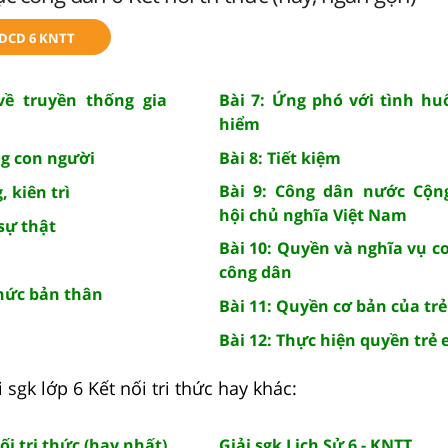
GDCD 6 KNTT
về truyền thống gia
Bài 7: Ứng phó với tình h
hiểm
ng con người
Bài 8: Tiết kiệm
Bài 9: Công dân nước Cộn
, kiên trì
hội chủ nghĩa Việt Nam
 sự thật
Bài 10: Quyền và nghĩa vụ c
công dân
thức bản thân
Bài 11: Quyền cơ bản của tr
Bài 12: Thực hiện quyền trẻ
 sgk lớp 6 Kết nối tri thức hay khác:
ối tri thức (hay nhất)
Giải sgk Lịch Sử 6 - KNTT