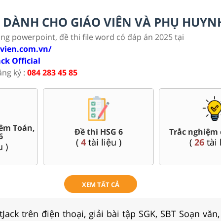
LC DÀNH CHO GIÁO VIÊN VÀ PHỤ HUYN
ảng powerpoint, đề thi file word có đáp án 2025 tại
ovien.com.vn/
ack Official
ăng ký :
084 283 45 85
êm Toán,
Đề thi HSG 6
Trắc nghiệm 
6
(
4
tài liệu )
(
26
tài 
u )
XEM TẤT CẢ
Jack trên điện thoại, giải bài tập SGK, SBT Soạn văn