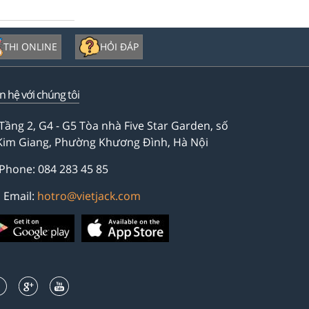
THI ONLINE
HỎI ĐÁP
ên hệ với chúng tôi
Tầng 2, G4 - G5 Tòa nhà Five Star Garden, số
Kim Giang, Phường Khương Đình, Hà Nội
Phone: 084 283 45 85
Email:
hotro@vietjack.com