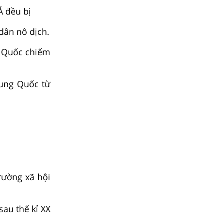
Á đều bị
n nô dịch.
uốc chiếm
rung Quốc từ
rường xã hội
au thế kỉ XX