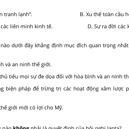
“Chiến tranh lạnh”. B. Xu thế toàn cầu h
nh các liên minh kinh tế. D. Sự ra đời các k
nào dưới đây khẳng định mục đích quan trọng nhất
nh và an ninh thế giới.
hủ tiêu mọi sự đe dọa đối với hòa bình và an ninh thế
g biện pháp để trừng trị các hoạt động xâm lược 
 thế giới mới có lợi cho Mỹ.
g nào
không
phải là quyết định của hội nghị Ianta?