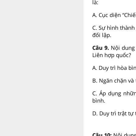
là:
A. Cục diện 
C. Sự hình thà
đối lập.
Câu 9.
Nội dung 
Liên hợp quốc?
A. Duy trì hòa bì
B. Ngăn chặn và t
C. Áp dụng nhữn
bình.
D. Duy trì trật tự
Câu 10:
Nội dun