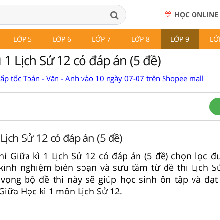
HỌC ONLINE
LỚP 5
LỚP 6
LỚP 7
LỚP 8
LỚP 9
LỚ
ì 1 Lịch Sử 12 có đáp án (5 đề)
cấp tốc Toán - Văn - Anh vào 10 ngày 07-07 trên Shopee mall
 Lịch Sử 12 có đáp án (5 đề)
i Giữa kì 1 Lịch Sử 12 có đáp án (5 đề) chọn lọc đ
kinh nghiệm biên soạn và sưu tầm từ đề thi Lịch S
 vọng bộ đề thi này sẽ giúp học sinh ôn tập và đạt
 Giữa Học kì 1 môn Lịch Sử 12.