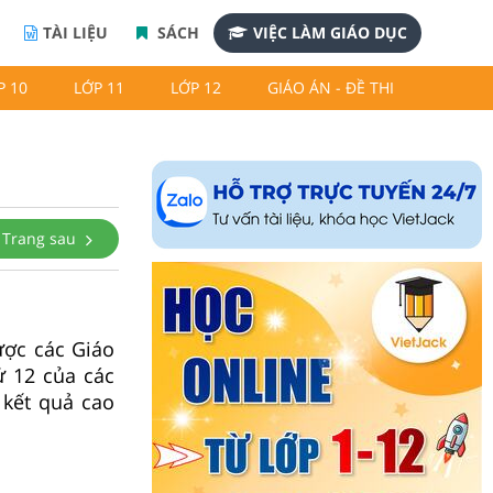
TÀI LIỆU
SÁCH
VIỆC LÀM GIÁO DỤC
P 10
LỚP 11
LỚP 12
GIÁO ÁN - ĐỀ THI
Trang sau
ược các Giáo
ử 12 của các
 kết quả cao