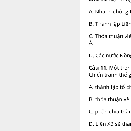
A. Nhanh chóng t
B. Thành lập Liê
C. Thỏa thuận v
Á.
D. Các nước Đồng
Câu 11
. Một tro
Chiến tranh thế g
A. thành lập tổ c
B. thỏa thuận về 
C. phân chia thà
D. Liên Xô sẽ th