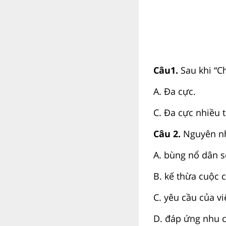
Câu1.
Sau khi “Ch
A. Đa
C. Đa cực n
Câu 2.
Nguyên nh
A. bùng nổ dân số
B. kế thừa cuộc 
C. yêu cầu của vi
D. đáp ứng nhu c