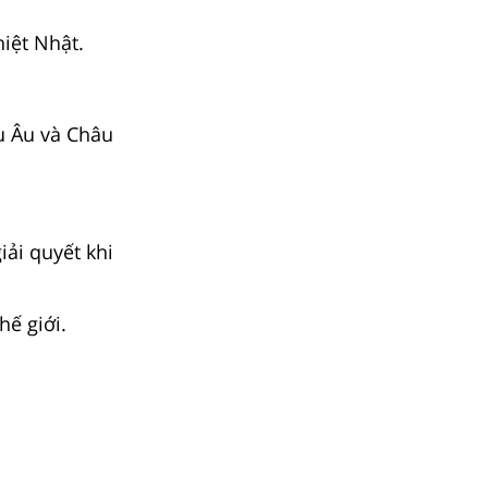
iệt Nhật.
u Âu và Châu
iải quyết khi
hế giới.