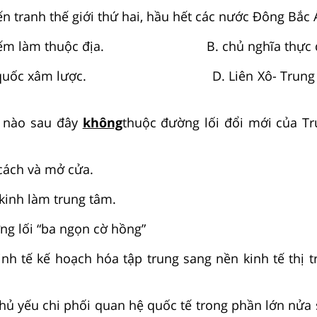
n tranh thế giới thứ hai, hầu hết các nước Đông Bắc 
chiếm làm thuộc địa. B. chủ nghĩa thực dâ
 đế quốc xâm lược. D. Liên Xô- Trung Q
 nào sau đây
không
thuộc đường lối đổi mới của T
nh cải cách và mở cửa.
 kinh làm trung tâm.
đường lối “ba ngọn cờ hồng”
nh tế kế hoạch hóa tập trung sang nền kinh tế thị t
ủ yếu chi phối quan hệ quốc tế trong phần lớn nửa s