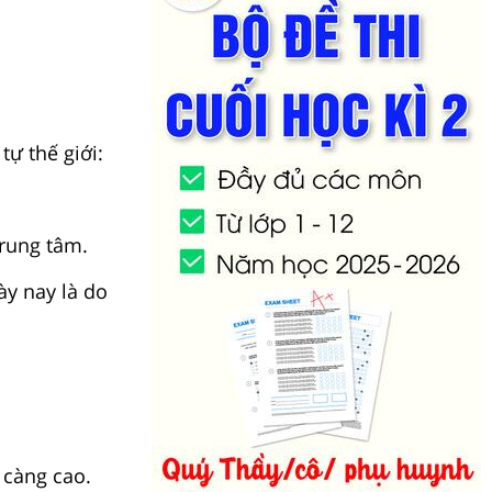
tự thế giới:
c.
ng tâm.
y nay là do
 càng cao.