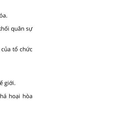
óa.
hối quân sự
 của tổ chức
 giới.
phá hoại hòa