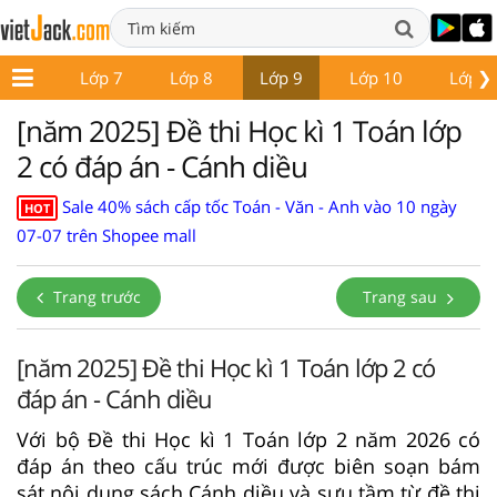
❯
ớp 6
Lớp 7
Lớp 8
Lớp 9
Lớp 10
Lớp 1
[năm 2025] Đề thi Học kì 1 Toán lớp
2 có đáp án - Cánh diều
Sale 40% sách cấp tốc Toán - Văn - Anh vào 10 ngày
HOT
07-07 trên Shopee mall
Trang trước
Trang sau
[năm 2025] Đề thi Học kì 1 Toán lớp 2 có
đáp án - Cánh diều
Với bộ Đề thi Học kì 1 Toán lớp 2 năm 2026 có
đáp án theo cấu trúc mới được biên soạn bám
sát nội dung sách Cánh diều và sưu tầm từ đề thi