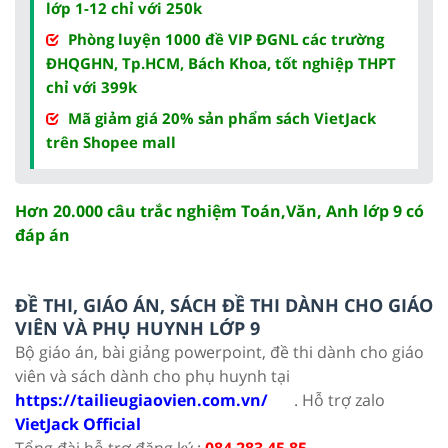
lớp 1-12 chỉ với 250k
Phòng luyện 1000 đề VIP ĐGNL các trường
ĐHQGHN, Tp.HCM, Bách Khoa, tốt nghiệp THPT
chỉ với 399k
Mã giảm giá 20% sản phẩm sách VietJack
trên Shopee mall
Hơn 20.000 câu trắc nghiệm Toán,Văn, Anh lớp 9 có
đáp án
ĐỀ THI, GIÁO ÁN, SÁCH ĐỀ THI DÀNH CHO GIÁO
VIÊN VÀ PHỤ HUYNH LỚP 9
Bộ giáo án, bài giảng powerpoint, đề thi dành cho giáo
viên và sách dành cho phụ huynh tại
https://tailieugiaovien.com.vn/
. Hỗ trợ zalo
VietJack Official
Tổng đài hỗ trợ đăng ký :
084 283 45 85