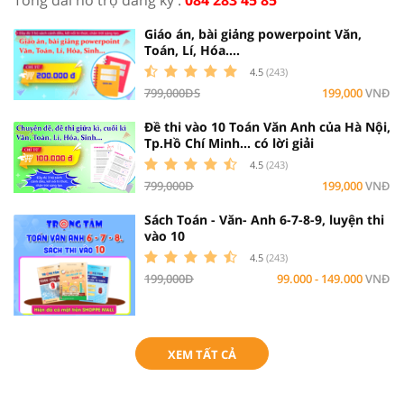
Giáo án, bài giảng powerpoint Văn,
Toán, Lí, Hóa....
4.5
(243)
799,000ĐS
199,000
VNĐ
Đề thi vào 10 Toán Văn Anh của Hà Nội,
Tp.Hồ Chí Minh... có lời giải
4.5
(243)
799,000Đ
199,000
VNĐ
Sách Toán - Văn- Anh 6-7-8-9, luyện thi
vào 10
4.5
(243)
199,000Đ
99.000 - 149.000
VNĐ
XEM TẤT CẢ