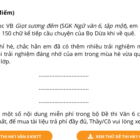
 điểm)
ọc VB
Giọt sương đêm
(SGK
Ngữ văn 6, tập một
), em
150 chữ kể tiếp câu chuyện của Bọ Dừa khi về quê.
hỉ hè, chắc hẳn em đã có thêm nhiều trải nghiệm m
ại trải nghiệm đáng nhớ của em trong mùa hè vừa qu
lớp.
................................
................................
................................
t một số nội dung miễn phí trong bộ Đề thi Văn 6 c
t, để mua tài liệu trả phí đầy đủ, Thầy/Cô vui lòng x
THI HK1 VĂN 6 KNTT
XEM THỬ ĐỀ THI HK1 