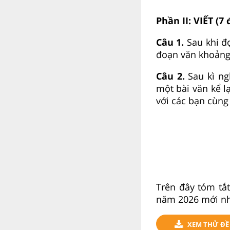
Phần II: VIẾT (7
Câu 1.
Sau khi đ
đoạn văn khoảng 
Câu 2.
Sau kì ng
một bài văn kể l
với các bạn cùng 
Trên đây tóm tắ
năm 2026 mới nhấ
XEM THỬ ĐỀ 