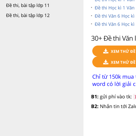
Đề thi, bài tập lớp 11
Đề thi Học kì 1 Văn
Đề thi, bài tập lớp 12
Đề thi Văn 6 Học kì 
Đề thi Văn 6 Học kì 
30+ Đề thi Văn 
XEM THỬ ĐỀ 
XEM THỬ ĐỀ 
Chỉ từ 150k mua 
word có lời giải ch
B1:
gửi phí vào tk:
B2:
Nhắn tin tới Za