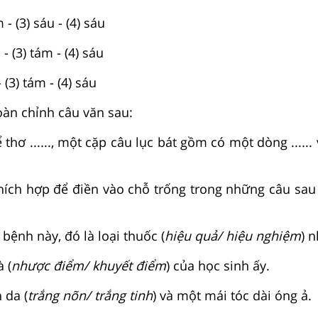
m - (3) sáu - (4) sáu
u - (3) tám - (4) sáu
- (3) tám - (4) sáu
oàn chỉnh câu văn sau:
ể thơ ......, một cặp câu lục bát gồm có một dòng .....
thích hợp để điền vào chỗ trống trong những câu sau 
 bệnh này, đó là loại thuốc (
hiệu quả/ hiệu nghiệm
) n
 (
nhược điểm/ khuyết điểm
) của học sinh ấy.
 da (
trắng nõn/ trắng tinh
) và một mái tóc dài óng ả.