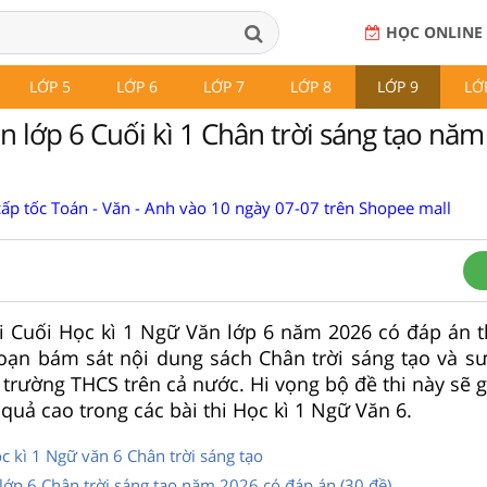
HỌC ONLINE
LỚP 5
LỚP 6
LỚP 7
LỚP 8
LỚP 9
LỚ
n lớp 6 Cuối kì 1 Chân trời sáng tạo năm
cấp tốc Toán - Văn - Anh vào 10 ngày 07-07 trên Shopee mall
i Cuối Học kì 1 Ngữ Văn lớp 6 năm 2026 có đáp án t
oạn bám sát nội dung sách Chân trời sáng tạo và s
c trường THCS trên cả nước. Hi vọng bộ đề thi này sẽ 
 quả cao trong các bài thi Học kì 1 Ngữ Văn 6.
 kì 1 Ngữ văn 6 Chân trời sáng tạo
 lớp 6 Chân trời sáng tạo năm 2026 có đáp án (30 đề)