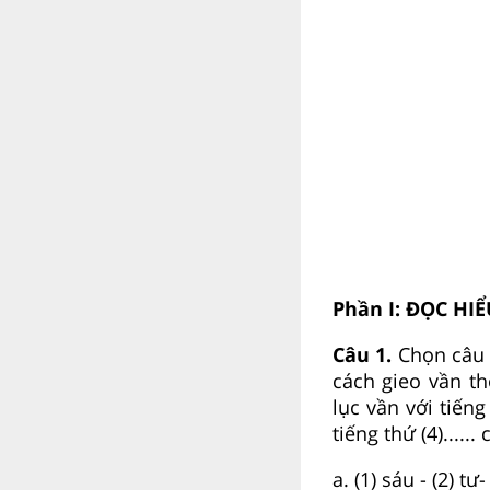
Phần I: ĐỌC HI
Câu 1.
Chọn câu 
cách gieo vần th
lục vần với tiếng 
tiếng thứ (4).....
a. (1) sáu - (2) tư-