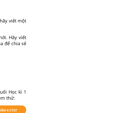
 hãy viết một
ới. Hãy viết
a để chia sẻ
uối Học kì 1
em thử:
VĂN 6 CTST