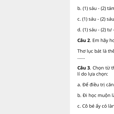
b. (1) sáu - (2) tá
c. (1) sáu - (2) sá
d. (1) sáu - (2) tư 
Câu 2
. Em hãy h
Thơ lục bát là th
......
Câu 3
. Chọn từ 
lí do lựa chọn:
a. Để điều trị căn
b. Đi học muộn là
c. Cô bé ấy có làn