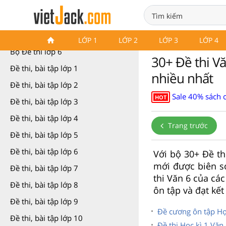
Bộ Đề thi lớp 6
LỚP 1
LỚP 2
LỚP 3
LỚP 4
Bộ Đề thi lớp 6
30+ Đề thi Vă
Đề thi, bài tập lớp 1
nhiều nhất
Đề thi, bài tập lớp 2
Sale 40% sách 
HOT
Đề thi, bài tập lớp 3
Đề thi, bài tập lớp 4
Trang trước
Đề thi, bài tập lớp 5
Đề thi, bài tập lớp 6
Với bộ 30+ Đề th
mới được biên s
Đề thi, bài tập lớp 7
thi Văn 6 của cá
Đề thi, bài tập lớp 8
ôn tập và đạt kết
Đề thi, bài tập lớp 9
Đề cương ôn tập Học
Đề thi, bài tập lớp 10
Đề thi Học kì 1 Văn