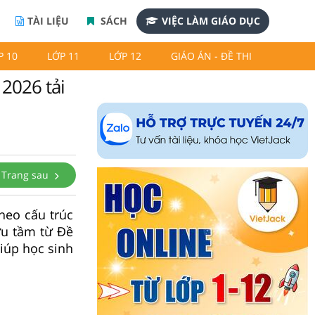
TÀI LIỆU
SÁCH
VIỆC LÀM GIÁO DỤC
P 10
LỚP 11
LỚP 12
GIÁO ÁN - ĐỀ THI
 2026 tải
Trang sau
heo cấu trúc
ưu tầm từ Đề
giúp học sinh