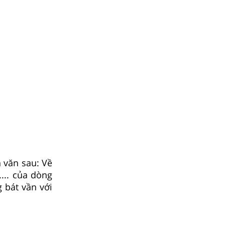
 văn sau: Về
.... của dòng
ng bát vần với