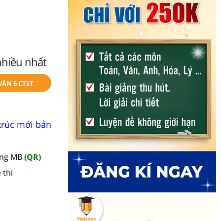
nhiều nhất
VĂN 6 CTST
 trúc mới bản
àng MB
(QR)
 thi