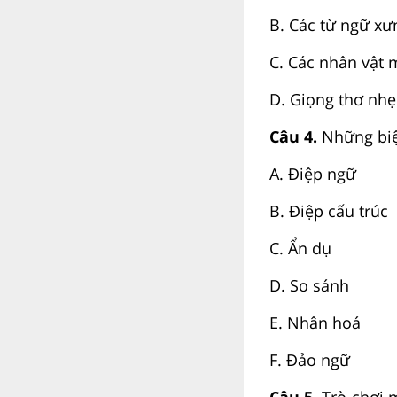
B. Các từ ngữ xưn
C. Các nhân vật 
D. Giọng thơ nhẹ
Câu 4.
Những biệ
A. Điệp ngữ
B. Điệp cấu trúc
C. Ẩn dụ
D. So sánh
E. Nhân hoá
F. Đảo ngữ
Câu 5.
Trò chơi 