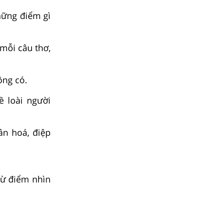
hững điểm gì
 mỗi câu thơ,
hông có.
ề loài người
ân hoá, điệp
từ điểm nhìn