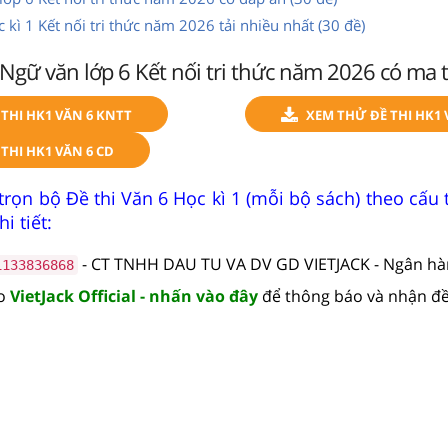
 kì 1 Kết nối tri thức năm 2026 tải nhiều nhất (30 đề)
1 Ngữ văn lớp 6 Kết nối tri thức năm 2026 có ma t
THI HK1 VĂN 6 KNTT
XEM THỬ ĐỀ THI HK1 
THI HK1 VĂN 6 CD
trọn bộ Đề thi Văn 6 Học kì 1 (mỗi bộ sách) theo cấu
i tiết:
- CT TNHH DAU TU VA DV GD VIETJACK - Ngân h
1133836868
lo
VietJack Official - nhấn vào đây
để thông báo và nhận đề