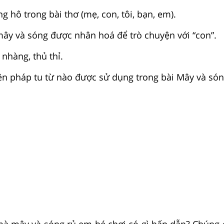
g hô trong bài thơ (mẹ, con, tôi, bạn, em).
mây và sóng được nhân hoá để trò chuyện với “con”.
 nhàng, thủ thỉ.
n pháp tu từ nào được sử dụng trong bài Mây và són
mà mây và sóng rủ em bé chơi có gì hấp dẫn? Chúng 