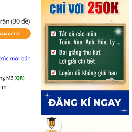
rận (30 đề)
VĂN 6 CTST
 trúc mới bản
àng MB
(QR)
 thi