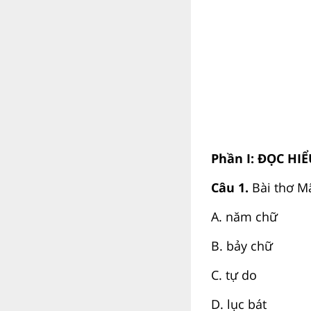
Phần I: ĐỌC HI
Câu 1.
Bài thơ Mâ
A. năm chữ
B. bảy chữ
C. tự do
D. lục bát