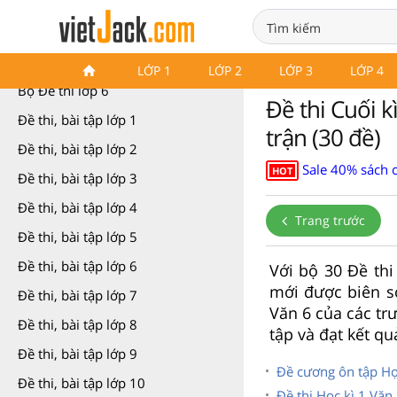
Bộ Đề thi lớp 6
LỚP 1
LỚP 2
LỚP 3
LỚP 4
Bộ Đề thi lớp 6
Đề thi Cuối k
Đề thi, bài tập lớp 1
trận (30 đề)
Đề thi, bài tập lớp 2
Sale 40% sách 
HOT
Đề thi, bài tập lớp 3
Đề thi, bài tập lớp 4
Trang trước
Đề thi, bài tập lớp 5
Đề thi, bài tập lớp 6
Với bộ 30 Đề th
mới được biên so
Đề thi, bài tập lớp 7
Văn 6 của các tr
Đề thi, bài tập lớp 8
tập và đạt kết qu
Đề thi, bài tập lớp 9
Đề cương ôn tập Học
Đề thi, bài tập lớp 10
Đề thi Học kì 1 Văn