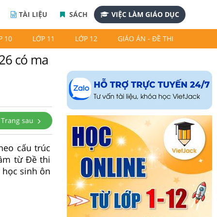
TÀI LIỆU
SÁCH
VIỆC LÀM GIÁO DỤC
P 10
LỚP 11
LỚP 12
GIÁO ÁN - ĐỀ THI
026 có ma
Trang sau
heo cấu trúc
ầm từ Đề thi
p học sinh ôn