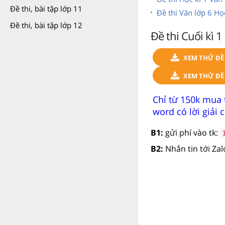
Đề thi, bài tập lớp 11
Đề thi Văn lớp 6 Học
Đề thi, bài tập lớp 12
Đề thi Cuối kì 
XEM THỬ ĐỀ 
XEM THỬ ĐỀ 
Chỉ từ 150k mua 
word có lời giải ch
B1:
gửi phí vào tk:
B2:
Nhắn tin tới Za