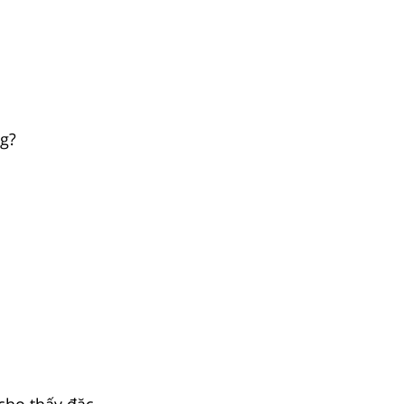
g?
cho thấy đặc