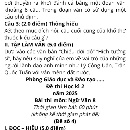
bơi thuyền ra khơi đánh cá bằng một đoạn văn
khoảng 8 câu. Trong đoạn văn có sử dụng một
câu phủ định.
Câu 3: (2.0 điểm) Thông hiểu
Xét theo mục đích nói, câu cuối cùng của khổ thơ
thuộc kiểu câu gì?
II. TẬP LÀM VĂN (5.0 điểm)
Dựa vào các văn bản “Chiếu dời đô” “Hịch tướng
sĩ”, hãy nêu suy nghĩ của em về vai trò của những
người lãnh đạo anh minh như Lý Công Uẩn, Trần
Quốc Tuấn với vận mệnh đất nước.
Phòng Giáo dục và Đào tạo .....
Đề thi Học kì 2
năm 2025
Bài thi môn: Ngữ Văn 8
Thời gian làm bài: 60 phút
(không kể thời gian phát đề)
(Đề số 4)
I. ĐỌC – HIỂU (5.0 điểm)