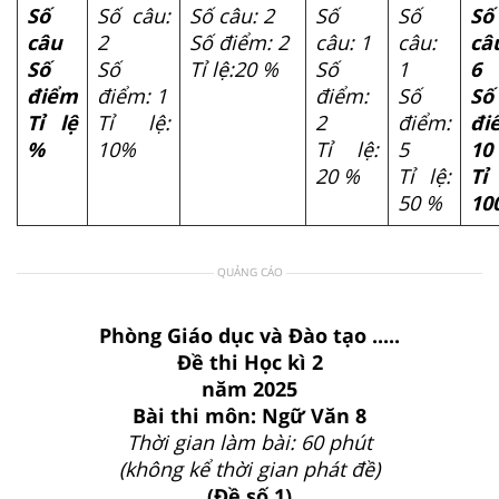
Số
Số câu:
Số câu: 2
Số
Số
Số
câu
2
Số điểm: 2
câu: 1
câu:
câ
Số
Số
Tỉ lệ:20 %
Số
1
6
điểm
điểm: 1
điểm:
Số
Số
Tỉ lệ
Tỉ lệ:
2
điểm:
đi
%
10%
Tỉ lệ:
5
10
20 %
Tỉ lệ:
Tỉ 
50 %
10
QUẢNG CÁO
Phòng Giáo dục và Đào tạo .....
Đề thi Học kì 2
năm 2025
Bài thi môn: Ngữ Văn 8
Thời gian làm bài: 60 phút
(không kể thời gian phát đề)
(Đề số 1)