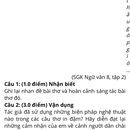
t
h
â
u
g
ó
p
g
i
ó
(SGK Ngữ văn 8, tập 2)
Câu 1: (1.0 điểm) Nhận biết
Ghi lại nhan đề bài thơ và hoàn cảnh sáng tác bài
thơ đó.
Câu 2: (3.0 điểm) Vận dụng
Tác giả đã sử dụng những biện pháp nghệ thuật
nào trong các câu thơ in đậm? Hãy diễn đạt lại
những cảm nhận của em về cảnh người dân chài