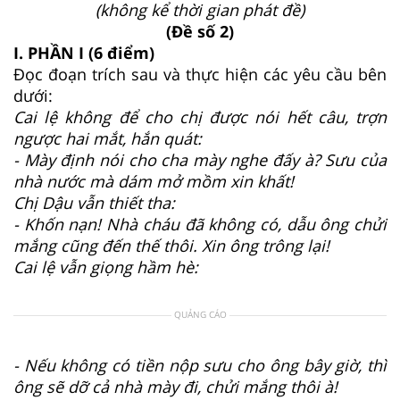
(không kể thời gian phát đề)
(Đề số 2)
I. PHẦN I (6 điểm)
Đọc đoạn trích sau và thực hiện các yêu cầu bên
dưới:
Cai lệ không để cho chị được nói hết câu, trợn
ngược hai mắt, hắn quát:
- Mày định nói cho cha mày nghe đấy à? Sưu của
nhà nước mà dám mở mồm xin khất!
Chị Dậu vẫn thiết tha:
- Khốn nạn! Nhà cháu đã không có, dẫu ông chửi
mắng cũng đến thế thôi. Xin ông trông lại!
Cai lệ vẫn giọng hầm hè:
QUẢNG CÁO
- Nếu không có tiền nộp sưu cho ông bây giờ, thì
ông sẽ dỡ cả nhà mày đi, chửi mắng thôi à!