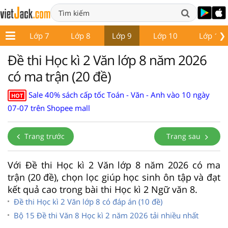
❯
p 6
Lớp 7
Lớp 8
Lớp 9
Lớp 10
Lớp 11
Đề thi Học kì 2 Văn lớp 8 năm 2026
có ma trận (20 đề)
Sale 40% sách cấp tốc Toán - Văn - Anh vào 10 ngày
HOT
07-07 trên Shopee mall
Trang trước
Trang sau
Với Đề thi Học kì 2 Văn lớp 8 năm 2026 có ma
trận (20 đề), chọn lọc giúp học sinh ôn tập và đạt
kết quả cao trong bài thi Học kì 2 Ngữ văn 8.
Đề thi Học kì 2 Văn lớp 8 có đáp án (10 đề)
Bộ 15 Đề thi Văn 8 Học kì 2 năm 2026 tải nhiều nhất