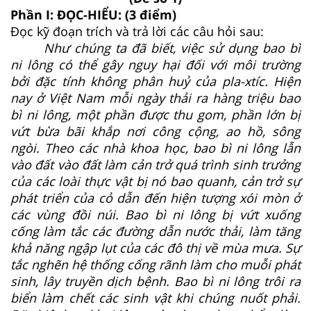
Phần I: ĐỌC-HIỂU: (3 điểm)
Đọc kỹ đoạn trích và trả lời các câu hỏi sau:
Như chúng ta đã biết, việc sử dụng bao bì
ni lông có thể gây nguy hại đối với môi trường
bởi đặc tính không phân huỷ của pla-xtíc. Hiện
nay ở Việt Nam mỗi ngày thải ra hàng triệu bao
bì ni lông, một phần được thu gom, phần lớn bị
vứt bừa bãi khắp nơi công cộng, ao hồ, sông
ngòi. Theo các nhà khoa học, bao bì ni lông lẫn
vào đất vào đất làm cản trở quá trình sinh trưởng
của các loài thực vật bị nó bao quanh, cản trở sự
phát triển của cỏ dẫn đến hiện tượng xói mòn ở
các vùng đồi núi. Bao bì ni lông bị vứt xuống
cống làm tắc các đường dẫn nước thải, làm tăng
khả năng ngập lụt của các đô thị về mùa mưa. Sự
tắc nghẽn hệ thống cống rãnh làm cho muỗi phát
sinh, lây truyền dịch bệnh. Bao bì ni lông trôi ra
biển làm chết các sinh vật khi chúng nuốt phải.