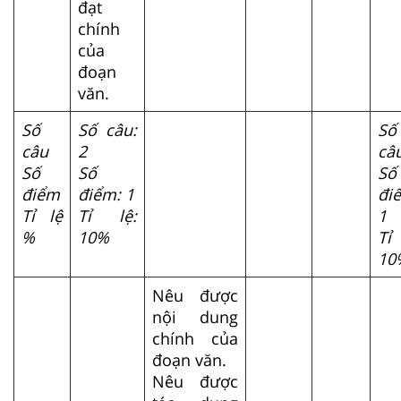
đạt
chính
của
đoạn
văn.
Số
Số câu:
Số
câu
2
câ
Số
Số
Số
điểm
điểm: 1
đi
Tỉ lệ
Tỉ lệ:
1
%
10%
Tỉ 
10
Nêu được
nội dung
chính của
đoạn văn.
Nêu được