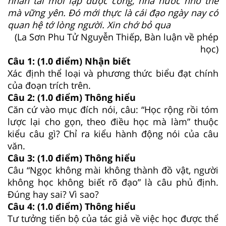
nhân tài mới lập được công, nhà nước nhờ thế
mà vững yên. Đó mới thực là cái đạo ngày nay có
quan hệ tớ lòng người. Xin chớ bỏ qua
(La Sơn Phu Tử Nguyễn Thiếp, Bàn luận về phép
học)
Câu 1: (1.0 điểm) Nhận biết
Xác định thể loại và phương thức biểu đạt chính
của đoạn trích trên.
Câu 2: (1.0 điểm) Thông hiểu
Căn cứ vào mục đích nói, câu: “Học rộng rồi tóm
lược lại cho gọn, theo điều học mà làm” thuộc
kiểu câu gì? Chỉ ra kiểu hành động nói của câu
văn.
Câu 3: (1.0 điểm) Thông hiểu
Câu “Ngọc không mài không thành đồ vật, người
không học không biết rõ đạo” là câu phủ định.
Đúng hay sai? Vì sao?
Câu 4: (1.0 điểm) Thông hiểu
Tư tưởng tiến bộ của tác giả về việc học được thể