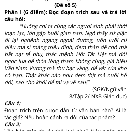
(Đề số 5)
Phần I (6 điểm): Đọc đoạn trích sau và trả lời
câu hỏi:
“Huống chi ta cùng các ngươi sinh phải thời
loạn lạc, lớn gặp buổi gian nan. Ngó thấy sứ giặc
đi lại nghênh ngang ngoài đường, uốn lưỡi cú
diều mà sỉ mắng triều đình, đem thân dê chó mà
bắt nạt tể phụ, thác mệnh Hốt Tất Liệt mà đòi
ngọc lụa để thỏa lòng tham không cùng, giả hiệu
Vân Nam Vương mà thu bạc vàng, để vét của kho
có hạn. Thật khác nào như đem thịt mà nuôi hổ
đói, sao cho khỏi để tai vạ về sau!”
(SGK/Ngữ văn
8/Tập 2/ NXB Giáo dục)
Câu 1:
Đoạn trích trên được dẫn từ văn bản nào? Ai là
tác giả? Nêu hoàn cảnh ra đời của tác phẩm?
Câu 2: