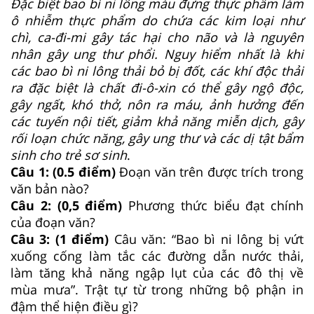
Đặc biệt bao bì ni lông màu đựng thực phẩm làm
ô nhiễm thực phẩm do chứa các kim loại như
chì, ca-đi-mi gây tác hại cho não và là nguyên
nhân gây ung thư phổi. Nguy hiểm nhất là khi
các bao bì ni lông thải bỏ bị đốt, các khí độc thải
ra đặc biệt là chất đi-ô-xin có thể gây ngộ độc,
gây ngất, khó thở, nôn ra máu, ảnh hưởng đến
các tuyến nội tiết, giảm khả năng miễn dịch, gây
rối loạn chức năng, gây ung thư và các dị tật bẩm
sinh cho trẻ sơ sinh
.
Câu 1: (0.5 điểm)
Đoạn văn trên được trích trong
văn bản nào?
Câu 2: (0,5 điểm)
Phương thức biểu đạt chính
của đoạn văn?
Câu 3: (1 điểm)
Câu văn: “Bao bì ni lông bị vứt
xuống cống làm tắc các đường dẫn nước thải,
làm tăng khả năng ngập lụt của các đô thị về
mùa mưa”. Trật tự từ trong những bộ phận in
đậm thể hiện điều gì?