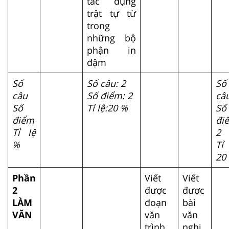
tác dụng
trật tự từ
trong
những bộ
phận in
đậm
Số
Số câu: 2
Số
câu
Số điểm: 2
câu
Số
Tỉ lệ:20 %
Số
điểm
đi
Tỉ lệ
2
%
Tỉ 
20
Phần
Viết
Viết
2
được
được
LÀM
đoạn
bài
VĂN
văn
văn
trình
nghị