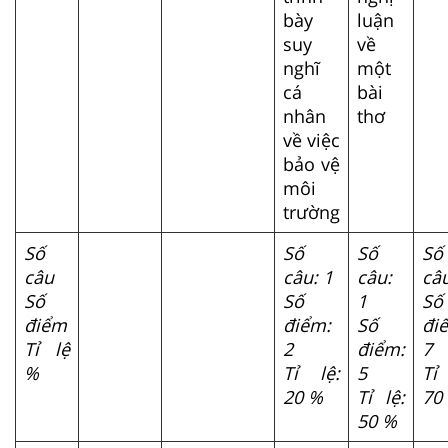
bày
luận
suy
về
nghĩ
một
cá
bài
nhân
thơ
về việc
bảo vệ
môi
trường
Số
Số
Số
Số
câu
câu: 1
câu:
câu
Số
Số
1
Số
điểm
điểm:
Số
đi
Tỉ lệ
2
điểm:
7
%
Tỉ lệ:
5
Tỉ 
20 %
Tỉ lệ:
70
50 %