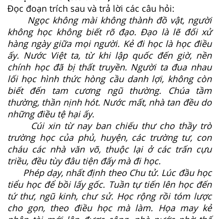
Đọc đoạn trích sau và trả lời các câu hỏi:
Ngọc không mài không thành đồ vật, người
không học không biết rõ đạo. Đạo là lẽ đối xử
hàng ngày giữa mọi người. Kẻ đi học là học điều
ấy. Nước Việt ta, từ khi lập quốc đến giờ, nền
chính học đã bị thất truyền. Người ta đua nhau
lối học hình thức hòng cầu danh lợi, không còn
biết đến tam cương ngũ thường. Chúa tầm
thường, thần nịnh hót. Nước mất, nhà tan đều do
những điều tệ hại ấy.
Cúi xin từ nay ban chiếu thư cho thầy trò
trường học của phủ, huyện, các trường tư, con
cháu các nhà văn võ, thuộc lại ở các trấn cựu
triều, đều tùy đâu tiện đấy mà đi học.
Phép dạy, nhất định theo Chu tử. Lúc đầu học
tiểu học để bồi lấy gốc. Tuần tự tiến lên học đến
tứ thư, ngũ kinh, chư sử. Học rộng rồi tóm lược
cho gọn, theo điều học mà làm. Họa may kẻ