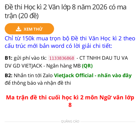
Đề thi Học kì 2 Văn lớp 8 năm 2026 có ma
trận (20 đề)
XEM THỬ
Chỉ từ 150k mua trọn bộ Đề thi Văn Học kì 2 theo
cấu trúc mới bản word có lời giải chi tiết:
B1:
gửi phí vào tk:
- CT TNHH DAU TU VA
1133836868
DV GD VIETJACK - Ngân hàng MB
(QR)
B2:
Nhắn tin tới Zalo
VietJack Official - nhấn vào đây
để thông báo và nhận đề thi
Ma trận đề thi cuối học kì 2 môn Ngữ văn lớp
8
QUẢNG CÁO