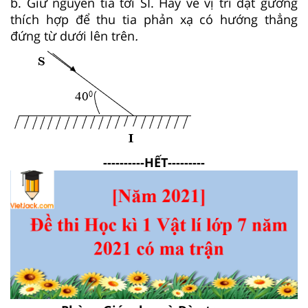
b. Giữ nguyên tia tới SI. Hãy vẽ vị trí đặt gương
thích hợp để thu tia phản xạ có hướng thẳng
đứng từ dưới lên trên
.
----------HẾT---------