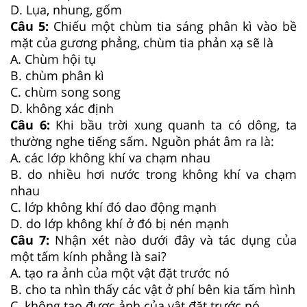
D. Lụa, nhung, gốm
Câu 5:
Chiếu một chùm tia sáng phân kì vào bề
mặt của gương phẳng, chùm tia phản xạ sẽ là
A. Chùm hội tụ
B. chùm phân kì
C. chùm song song
D. không xác định
Câu 6:
Khi bầu trời xung quanh ta có dông, ta
thường nghe tiếng sấm. Nguồn phát âm ra là:
A. các lớp không khí va chạm nhau
B. do nhiều hơi nước trong không khí va chạm
nhau
C. lớp không khí đó dao động mạnh
D. do lớp không khí ở đó bị nén mạnh
Câu 7:
Nhận xét nào dưới đây và tác dụng của
một tấm kính phẳng là sai?
A. tạo ra ảnh của một vật đặt trước nó
B. cho ta nhìn thấy các vật ở phí bên kia tấm hình
C. không tạo được ảnh của vật đặt trước nó.