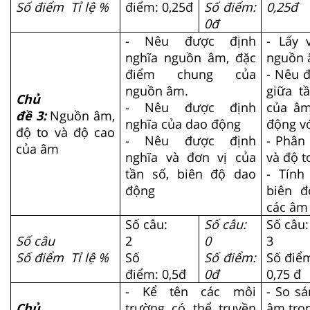
Số điểm Tỉ lệ %
điểm: 0,25đ
Số điểm:
0,25đ
0đ
- Nêu được định
- Lấy 
nghĩa nguồn âm, đặc
nguồn â
điểm chung của
- Nêu 
nguồn âm.
giữa t
Chủ
- Nêu được định
của âm
đề 3:
Nguồn âm,
nghĩa của dao động
động vớ
độ to và độ cao
- Nêu được định
- Phân
của âm
nghĩa và đơn vị của
và độ 
tần số, biên độ dao
- Tính
động
biên 
các âm
Số câu:
Số câu:
Số câu
Số câu
2
0
3
Số điểm Tỉ lệ %
Số
Số điểm:
Số điể
điểm: 0,5đ
0đ
0,75 đ
- Kể tên các môi
- So sá
Chủ
trường có thể truyền
âm tro