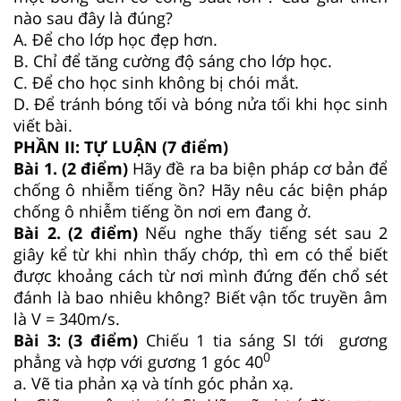
nào sau đây là đúng?
A. Để cho lớp học đẹp hơn.
B. Chỉ để tăng cường độ sáng cho lớp học.
C. Để cho học sinh không bị chói mắt.
D. Để tránh bóng tối và bóng nửa tối khi học sinh
viết bài.
PHẦN II: TỰ LUẬN (7 điểm)
Bài 1. (2 điểm)
Hãy đề ra ba biện pháp cơ bản để
chống ô nhiễm tiếng ồn? Hãy nêu các biện pháp
chống ô nhiễm tiếng ồn nơi em đang ở.
Bài 2. (2 điểm)
Nếu nghe thấy tiếng sét sau 2
giây kể từ khi nhìn thấy chớp, thì em có thể biết
được khoảng cách từ nơi mình đứng đến chổ sét
đánh là bao nhiêu không? Biết vận tốc truyền âm
là V = 340m/s.
Bài 3: (3 điểm)
Chiếu 1 tia sáng SI tới gương
0
phẳng và hợp với gương 1 góc 40
a. Vẽ tia phản xạ và tính góc phản xạ.