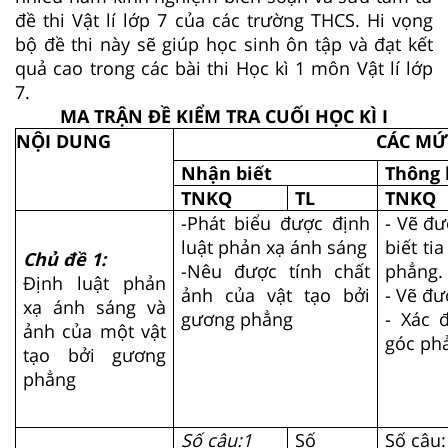
đề thi Vật lí lớp 7 của các trường THCS. Hi vọng
bộ đề thi này sẽ giúp học sinh ôn tập và đạt kết
quả cao trong các bài thi Học kì 1 môn Vật lí lớp
7.
MA TRẬN ĐỀ KIỂM TRA CUỐI HỌC KÌ I
NỘI DUNG
CÁC MỨ
Nhận biết
Thông 
TNKQ
TL
TNKQ
-Phát biểu được định
- Vẽ đư
luật phản xạ ánh sáng
biết ti
Chủ đề 1:
-Nêu được tính chất
phẳng.
Định luật phản
ảnh của vật tạo bởi
- Vẽ đư
xạ ánh sáng và
gương phẳng
- Xác đ
ảnh của một vật
góc phả
tạo bởi gương
phẳng
Số câu:1
Số
Số câu: