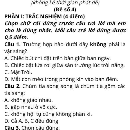
(không kể thời gian phát đề)
(Đề số 4)
PHẦN I: TRẮC NGHIỆM (4 điểm)
Chọn chữ cái đứng trước câu trả lời mà em
cho là đúng nhất. Mỗi câu trả lời đúng được
0,5 điểm.
Câu 1.
Trường hợp nào dưới đây
không
phải là
vật sáng?
A. Chiếc bút chì đặt trên bàn giữa ban ngày.
B. Chiếc bật lửa rơi giữa sân trường lúc trời nắng.
C. Mặt Trời.
D. Mắt con mèo trong phòng kín vào ban đêm.
Câu 2.
Chùm tia song song là chùm tia gồm các
tia sáng:
A. không giao nhau.
B. gặp nhau ở vô cực.
C. không hội tụ cũng không phân kì.
D. Cả A, B, C đều đúng
Câu 3.
Chọn câu đúng: