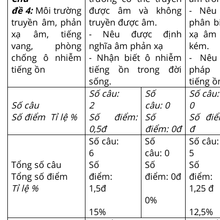
đề 4:
Môi trường
được âm và không
- Nêu
truyền âm, phản
truyền được âm.
phân b
xạ âm, tiếng
- Nêu được định
xạ âm 
vang, phòng
nghĩa âm phản xạ
kém.
chống ô nhiễm
- Nhận biết ô nhiễm
- Nêu
tiếng ồn
tiếng ồn trong đời
pháp 
sống.
tiếng ồ
Số câu:
Số
Số câu
Số câu
2
câu: 0
0
Số điểm Tỉ lệ %
Số điểm:
Số
Số điể
0,5đ
điểm: 0đ
đ
Số câu:
Số
Số câu
6
câu: 0
5
Tổng số câu
Số
Số
Số
Tổng số điểm
điểm:
điểm: 0đ
điểm:
Tỉ lệ %
1,5đ
1,25 đ
0%
15%
12,5%