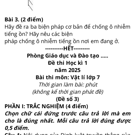
Bài 3. (2 điểm)
Hãy đề ra ba biện pháp cơ bản để chống ô nhiễm
tiếng ồn? Hãy nêu các biện
pháp chống ô nhiễm tiếng ồn nơi em đang ở.
----------HẾT---------
Phòng Giáo dục và Đào tạo .....
Đề thi Học kì 1
năm 2025
Bài thi môn: Vật lí lớp 7
Thời gian làm bài: phút
(không kể thời gian phát đề)
(Đề số 3)
PHẦN I: TRẮC NGHIỆM (4 điểm)
Chọn chữ cái đứng trước câu trả lời mà em
cho là đúng nhất. Mỗi câu trả lời đúng được
0,5 điểm.
Câu 1:
Nội dung của Định luật truyền thẳng của