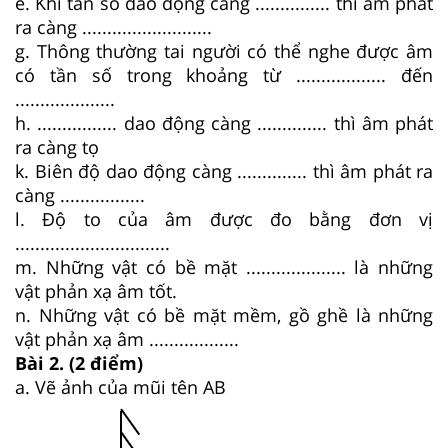
e. Khi tần số dao động càng ............... thì âm phát
ra càng ..........................
g. Thông thường tai người có thể nghe được âm
có tần số trong khoảng từ .................. đến
....................
h. ................ dao động càng .............. thì âm phát
ra càng tọ
k. Biên độ dao động càng .............. thì âm phát ra
càng .................
l. Độ to của âm được đo bằng đơn vị
...............................
m. Những vật có bề mặt .................... là những
vật phản xạ âm tốt.
n. Những vật có bề mặt mềm, gồ ghề là những
vật phản xạ âm ..................
Bài 2. (2 điểm)
a. Vẽ ảnh của mũi tên AB