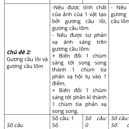
-Nêu được tính chất
- Nêu
của ảnh của 1 vật tạo
gương
bởi gương cầu lồi,
cầu lõm
gương cầu lõm
- Nêu được sự phản
xạ ánh sáng trên
gương cầu lõm:
Chủ đề 2:
+ Biến đổi 1 chùm
Gương cầu lồi và
sáng tới song song
gương cầu lõm
thành 1 chùm tia
phản xạ hội tụ vào 1
điểm.
+ Biến đổi 1 chùm
sáng tới phân kì thành
1 chùm tia phản xạ
song song.
Số câu: 1
Số câu:
Số câu:
Số câu
Số
0
Số đ