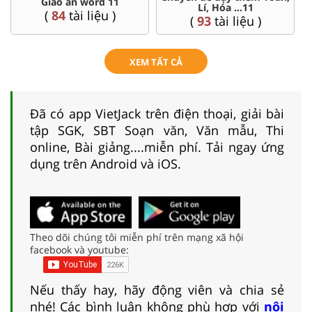
word 11
Đề thi HSG 
Lí, Hóa ...11
liệu )
(
8
tài liệu 
(
93
tài liệu )
XEM TẤT CẢ
Đã có app VietJack trên điện thoại, giải bài
tập SGK, SBT Soạn văn, Văn mẫu, Thi
online, Bài giảng....miễn phí. Tải ngay ứng
dụng trên Android và iOS.
Theo dõi chúng tôi miễn phí trên mạng xã hội
facebook và youtube:
Nếu thấy hay, hãy động viên và chia sẻ
nhé! Các bình luận không phù hợp với
nội