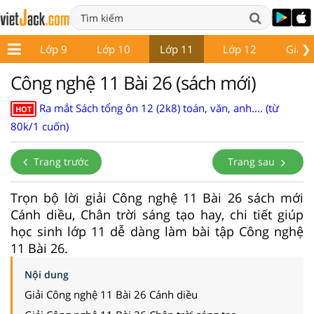
❯
 8
Lớp 9
Lớp 10
Lớp 11
Lớp 12
Giáo 
Công nghệ 11 Bài 26 (sách mới)
Ra mắt Sách tổng ôn 12 (2k8) toán, văn, anh.... (từ
HOT
80k/1 cuốn)
Trang trước
Trang sau
Trọn bộ lời giải Công nghệ 11 Bài 26 sách mới
Cánh diều, Chân trời sáng tạo hay, chi tiết giúp
học sinh lớp 11 dễ dàng làm bài tập Công nghệ
11 Bài 26.
Nội dung
Giải Công nghệ 11 Bài 26 Cánh diều