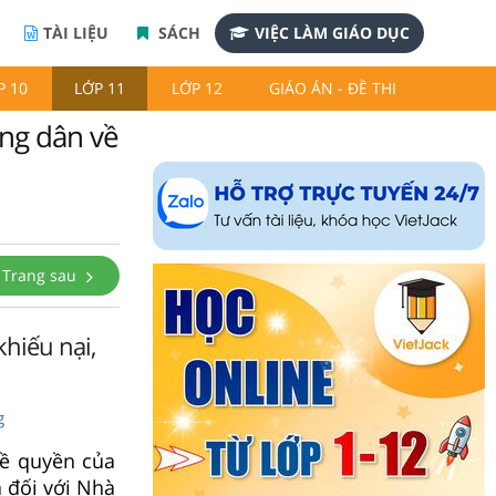
TÀI LIỆU
SÁCH
VIỆC LÀM GIÁO DỤC
P 10
LỚP 11
LỚP 12
GIÁO ÁN - ĐỀ THI
ông dân về
Trang sau
khiếu nại,
g
về quyền của
 đối với Nhà