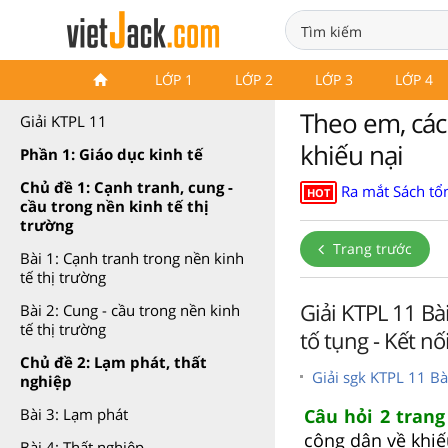
Kinh tế pháp luật 11 Kết nối
LỚP 1
LỚP 2
LỚP 3
LỚP 4
tri thức
Theo em, các
Giải KTPL 11
khiếu nại
Phần 1: Giáo dục kinh tế
Chủ đề 1: Cạnh tranh, cung -
Ra mắt Sách tổn
HOT
cầu trong nền kinh tế thị
trường
Trang trước
Bài 1: Cạnh tranh trong nền kinh
tế thị trường
Giải KTPL 11 Bà
Bài 2: Cung - cầu trong nền kinh
tế thị trường
tố tụng - Kết nối
Chủ đề 2: Lạm phát, thất
Giải sgk KTPL 11 Bà
nghiệp
Câu hỏi 2 trang
Bài 3: Lạm phát
công dân về khiế
Bài 4: Thất nghiệp