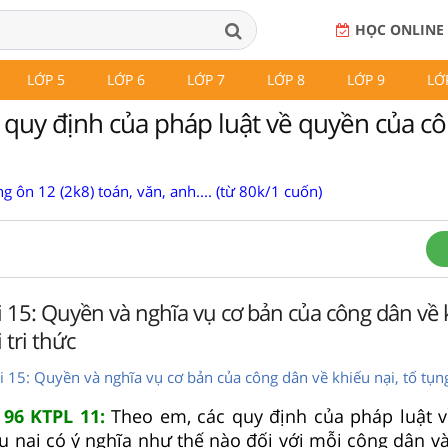
HỌC ONLINE
LỚP 5
LỚP 6
LỚP 7
LỚP 8
LỚP 9
LỚ
 quy định của pháp luật về quyền của c
g ôn 12 (2k8) toán, văn, anh.... (từ 80k/1 cuốn)
i 15: Quyền và nghĩa vụ cơ bản của công dân về 
 tri thức
i 15: Quyền và nghĩa vụ cơ bản của công dân về khiếu nại, tố tụn
 96 KTPL 11:
Theo em, các quy định của pháp luật 
u nại có ý nghĩa như thế nào đối với mỗi công dân và