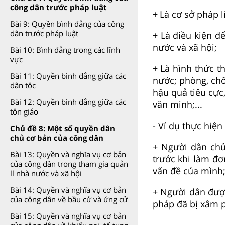
công dân trước pháp luật
+
Là cơ sở pháp l
Bài 9: Quyền bình đẳng của công
dân trước pháp luật
+ Là điều kiện đ
nước và xã hội;
Bài 10: Bình đẳng trong các lĩnh
vực
+ Là hình thức t
Bài 11: Quyền bình đẳng giữa các
nước; phòng, chố
dân tộc
hậu quả tiêu cực
Bài 12: Quyền bình đẳng giữa các
văn minh;...
tôn giáo
-
Ví dụ thực hiện
Chủ đề 8: Một số quyền dân
chủ cơ bản của công dân
+ Người dân chủ
Bài 13: Quyền và nghĩa vụ cơ bản
trước khi làm đơ
của công dân trong tham gia quản
vấn đề của mình
lí nhà nước và xã hội
Bài 14: Quyền và nghĩa vụ cơ bản
+ Người dân được
của công dân về bầu cử và ứng cử
pháp đã bị xâm p
Bài 15: Quyền và nghĩa vụ cơ bản