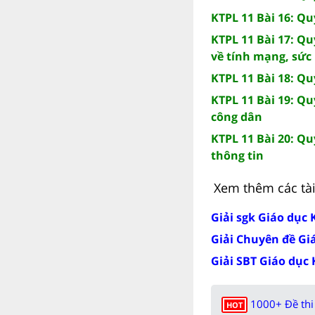
KTPL 11 Bài 16: Q
KTPL 11 Bài 17: Q
về tính mạng, sức
KTPL 11 Bài 18: Q
KTPL 11 Bài 19: Qu
công dân
KTPL 11 Bài 20: Qu
thông tin
Xem thêm các tài 
Giải sgk Giáo dục 
Giải Chuyên đề Giá
Giải SBT Giáo dục 
1000+ Đề thi 
HOT