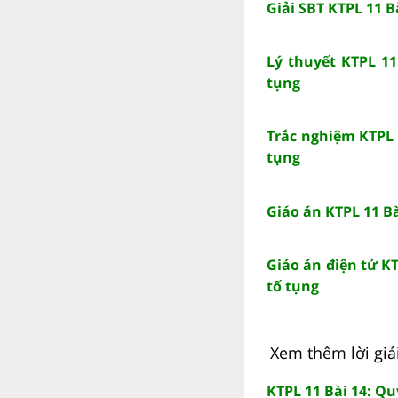
Giải SBT KTPL 11 B
Lý thuyết KTPL 11
tụng
Trắc nghiệm KTPL 
tụng
Giáo án KTPL 11 Bà
Giáo án điện tử KT
tố tụng
Xem thêm lời giải 
KTPL 11 Bài 14: Q