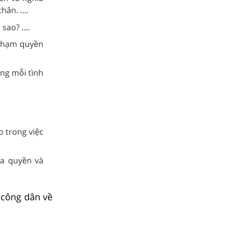
ân. ....
sao? ....
 phạm quyền
ong mỗi tình
 trong việc
ủa quyền và
 công dân về