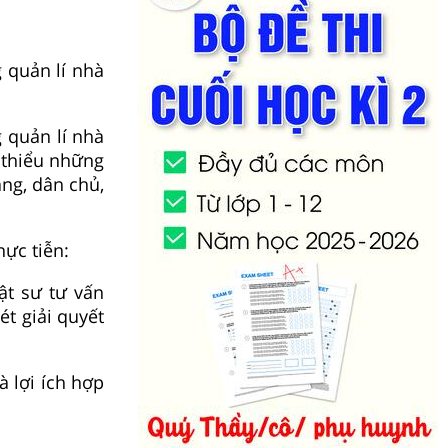
 quản lí nhà
 quản lí nhà
 thiểu những
ng, dân chủ,
hực tiễn:
ật sư tư vấn
t giải quyết
 lợi ích hợp