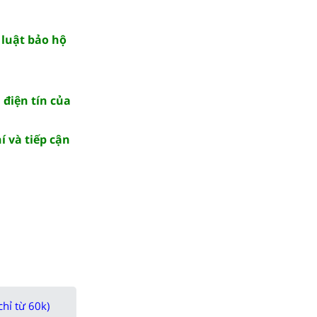
 luật bảo hộ
 điện tín của
í và tiếp cận
chỉ từ 60k)