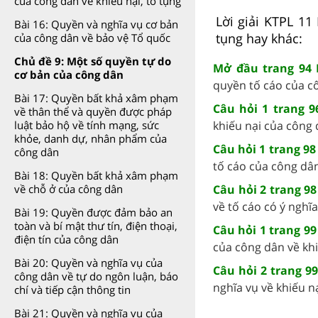
của công dân về khiếu nại, tố tụng
Lời giải KTPL 11
Bài 16: Quyền và nghĩa vụ cơ bản
tụng hay khác:
của công dân về bảo vệ Tổ quốc
Chủ đề 9: Một số quyền tự do
Mở đầu trang 94 
cơ bản của công dân
quyền tố cáo của côn
Bài 17: Quyền bất khả xâm phạm
Câu hỏi 1 trang 9
về thân thể và quyền được pháp
khiếu nại của công 
luật bảo hộ về tính mạng, sức
khỏe, danh dự, nhân phẩm của
Câu hỏi 1 trang 98
công dân
tố cáo của công dân
Bài 18: Quyền bất khả xâm phạm
Câu hỏi 2 trang 9
về chỗ ở của công dân
về tố cáo có ý nghĩa 
Bài 19: Quyền được đảm bảo an
toàn và bí mật thư tín, điện thoại,
Câu hỏi 1 trang 99
điện tín của công dân
của công dân về khiế
Bài 20: Quyền và nghĩa vụ của
Câu hỏi 2 trang 9
công dân về tự do ngôn luận, báo
nghĩa vụ về khiếu nại
chí và tiếp cận thông tin
Bài 21: Quyền và nghĩa vụ của