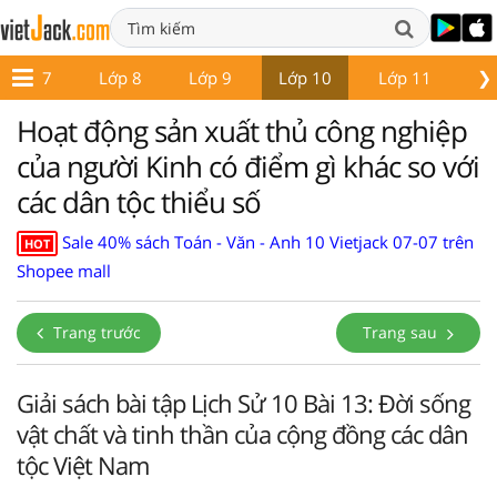
❯
Lớp 7
Lớp 8
Lớp 9
Lớp 10
Lớp 11
Lớ
Hoạt động sản xuất thủ công nghiệp
của người Kinh có điểm gì khác so với
các dân tộc thiểu số
Sale 40% sách Toán - Văn - Anh 10 Vietjack 07-07 trên
HOT
Shopee mall
Trang trước
Trang sau
Giải sách bài tập Lịch Sử 10 Bài 13: Đời sống
vật chất và tinh thần của cộng đồng các dân
tộc Việt Nam