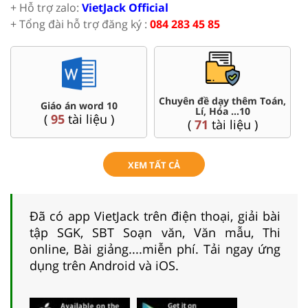
+ Hỗ trợ zalo:
VietJack Official
+ Tổng đài hỗ trợ đăng ký :
084 283 45 85
Chuyên đề dạy thêm Toán,
Giáo án word 10
Lí, Hóa ...10
(
95
tài liệu )
(
71
tài liệu )
XEM TẤT CẢ
Đã có app VietJack trên điện thoại, giải bài
tập SGK, SBT Soạn văn, Văn mẫu, Thi
online, Bài giảng....miễn phí. Tải ngay ứng
dụng trên Android và iOS.