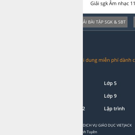
Giải sgk Âm nhạc 11
GIẢI BÀI TẬP SGK & SBT
Dịch vụ nổi bật:
Trang web chia sẻ nội dung miễn phí dành c
Giải bài tập:
Lớp 1-2-3
Lớp 4
Lớp 5
Lớp 7
Lớp 8
Lớp 9
Lớp 11
Lớp 12
Lập trình
CÔNG TY TNHH ĐẦU TƯ VÀ DỊCH VỤ GIÁO DỤC VIETJACK
Người đại diện: Nguyễn Thanh Tuyền