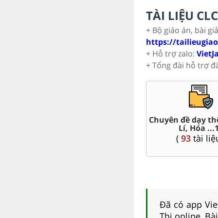
TÀI LIỆU C
+ Bộ giáo án, bài gi
https://tailieugia
+ Hỗ trợ zalo:
VietJ
+ Tổng đài hỗ trợ đ
 đề dạy thêm Toán,
Đề thi HSG 11
Tr
Lí, Hóa ...11
(
8
tài liệu )
(
93
tài liệu )
Đã có app Viet
Thi online, Bà