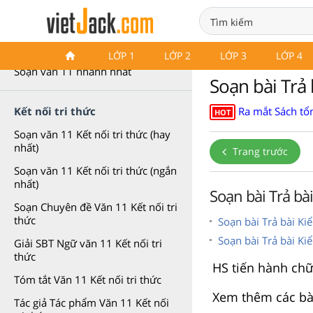
Soạn văn 11 nhanh nhất
LỚP 1
LỚP 2
LỚP 3
LỚP 4
Soạn văn 11 nhanh nhất
Soạn bài Trả 
Ra mắt Sách tổn
Kết nối tri thức
HOT
Soạn văn 11 Kết nối tri thức (hay
nhất)
Trang trước
Soạn văn 11 Kết nối tri thức (ngắn
nhất)
Soạn bài Trả bà
Soạn Chuyên đề Văn 11 Kết nối tri
thức
Soạn bài Trả bài Kiể
Soạn bài Trả bài Kiể
Giải SBT Ngữ văn 11 Kết nối tri
thức
HS tiến hành ch
Tóm tắt Văn 11 Kết nối tri thức
Xem thêm các bà
Tác giả Tác phẩm Văn 11 Kết nối