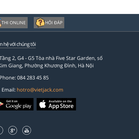
THI ONLINE
HỎI ĐÁP
ên hệ với chúng tôi
Tầng 2, G4 - G5 Tòa nhà Five Star Garden, số
Kim Giang, Phường Khương Đình, Hà Nội
Phone: 084 283 45 85
Email:
hotro@vietjack.com