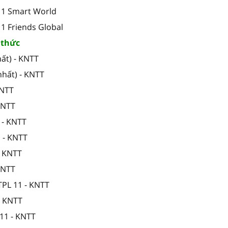
 11 Smart World
11 Friends Global
i thức
ất) - KNTT
nhất) - KNTT
KNTT
 KNTT
 - KNTT
1 - KNTT
- KNTT
 KNTT
TPL 11 - KNTT
- KNTT
11 - KNTT