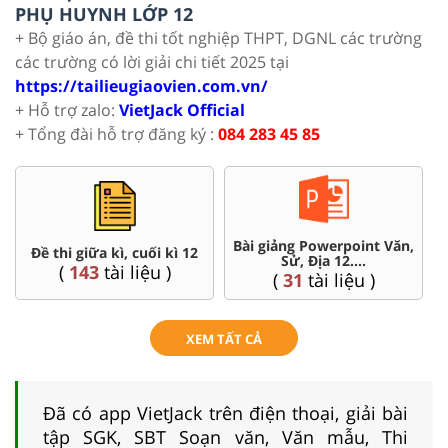
PHỤ HUYNH LỚP 12
+ Bộ giáo án, đề thi tốt nghiệp THPT, DGNL các trường
các trường có lời giải chi tiết 2025 tại
https://tailieugiaovien.com.vn/
+ Hỗ trợ zalo:
VietJack Official
+ Tổng đài hỗ trợ đăng ký :
084 283 45 85
Bài giảng Powerpoint Văn,
C
Đề thi giữa kì, cuối kì 12
Sử, Địa 12....
(
143
tài liệu )
(
31
tài liệu )
XEM TẤT CẢ
Đã có app VietJack trên điện thoại, giải bài
tập SGK, SBT Soạn văn, Văn mẫu, Thi