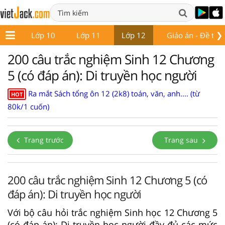
❯
p 9
Lớp 10
Lớp 11
Lớp 12
Giáo án - Đề thi
200 câu trắc nghiệm Sinh 12 Chương
5 (có đáp án): Di truyền học người
Ra mắt Sách tổng ôn 12 (2k8) toán, văn, anh.... (từ
HOT
80k/1 cuốn)
Trang trước
Trang sau
200 câu trắc nghiệm Sinh 12 Chương 5 (có
đáp án): Di truyền học người
Với bộ câu hỏi trắc nghiệm Sinh học 12 Chương 5
(có đáp án): Di truyền học người đầy đủ các mức