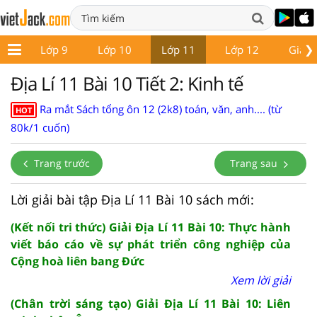
❯
 8
Lớp 9
Lớp 10
Lớp 11
Lớp 12
Giáo 
Địa Lí 11 Bài 10 Tiết 2: Kinh tế
Ra mắt Sách tổng ôn 12 (2k8) toán, văn, anh.... (từ
HOT
80k/1 cuốn)
Trang trước
Trang sau
Lời giải bài tập Địa Lí 11 Bài 10 sách mới:
(Kết nối tri thức) Giải Địa Lí 11 Bài 10: Thực hành
viết báo cáo về sự phát triển công nghiệp của
Cộng hoà liên bang Đức
Xem lời giải
(Chân trời sáng tạo) Giải Địa Lí 11 Bài 10: Liên