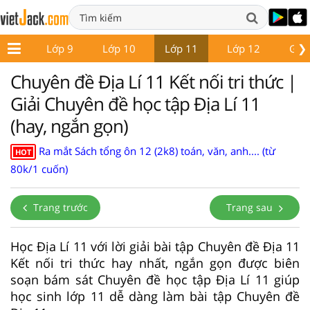
❯
ớp 8
Lớp 9
Lớp 10
Lớp 11
Lớp 12
Giáo
Chuyên đề Địa Lí 11 Kết nối tri thức |
Giải Chuyên đề học tập Địa Lí 11
(hay, ngắn gọn)
Ra mắt Sách tổng ôn 12 (2k8) toán, văn, anh.... (từ
HOT
80k/1 cuốn)
Trang trước
Trang sau
Học Địa Lí 11 với lời giải bài tập Chuyên đề Địa 11
Kết nối tri thức hay nhất, ngắn gọn được biên
soạn bám sát Chuyên đề học tập Địa Lí 11 giúp
học sinh lớp 11 dễ dàng làm bài tập Chuyên đề