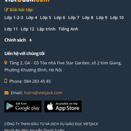
Giải bài tập:
Lớp 1-2-3
Lớp 4
Lớp 5
Lớp 6
Lớp 7
Lớp 8
Lớp 9
Lớp 10
Lớp 11
Lớp 12
Lập trình
Tiếng Anh
Chính sách
Liên hệ với chúng tôi
Tầng 2, G4 - G5 Tòa nhà Five Star Garden, số 2 Kim Giang,
Phường Khương Đình, Hà Nội
Phone: 084 283 45 85
Email:
hotro@vietjack.com
CÔNG TY TNHH ĐẦU TƯ VÀ DỊCH VỤ GIÁO DỤC VIETJACK
Người đại diện: Nguyễn Thanh Tuyền