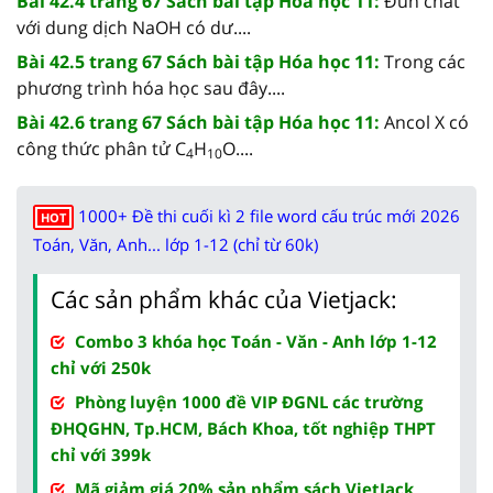
Bài 42.4 trang 67 Sách bài tập Hóa học 11:
Đun chất
với dung dịch NaOH có dư....
Bài 42.5 trang 67 Sách bài tập Hóa học 11:
Trong các
phương trình hóa học sau đây....
Bài 42.6 trang 67 Sách bài tập Hóa học 11:
Ancol X có
công thức phân tử C
H
O....
4
10
1000+ Đề thi cuối kì 2 file word cấu trúc mới 2026
HOT
Toán, Văn, Anh... lớp 1-12 (chỉ từ 60k)
Các sản phẩm khác của Vietjack:
Combo 3 khóa học Toán - Văn - Anh lớp 1-12
chỉ với 250k
Phòng luyện 1000 đề VIP ĐGNL các trường
ĐHQGHN, Tp.HCM, Bách Khoa, tốt nghiệp THPT
chỉ với 399k
Mã giảm giá 20% sản phẩm sách VietJack