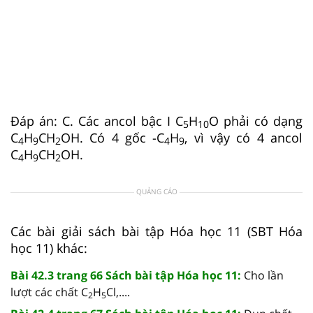
Đáp án: C. Các ancol bậc I C
H
O phải có dạng
5
10
C
H
CH
OH. Có 4 gốc -C
H
, vì vậy có 4 ancol
4
9
2
4
9
C
H
CH
OH.
4
9
2
QUẢNG CÁO
Các bài giải sách bài tập Hóa học 11 (SBT Hóa
học 11) khác:
Bài 42.3 trang 66 Sách bài tập Hóa học 11:
Cho lần
lượt các chất C
H
Cl,....
2
5