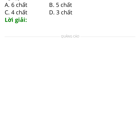
A. 6 chất B. 5 chất
C. 4 chất D. 3 chất
Lời giải:
QUẢNG CÁO