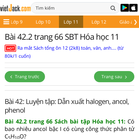
❯
Lớp 9
Lớp 10
Lớp 11
Lớp 12
Giáo án -
Bài 42.2 trang 66 SBT Hóa học 11
Ra mắt Sách tổng ôn 12 (2k8) toán, văn, anh.... (từ
HOT
80k/1 cuốn)
Trang trước
Trang sau
Bài 42: Luyện tập: Dẫn xuất halogen, ancol,
phenol
Bài 42.2 trang 66 Sách bài tập Hóa học 11:
Có
bao nhiêu ancol bậc I có cùng công thức phân tử
C
H
O?
5
10