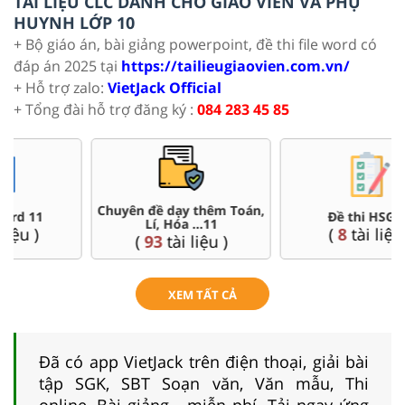
TÀI LIỆU CLC DÀNH CHO GIÁO VIÊN VÀ PHỤ
HUYNH LỚP 10
+ Bộ giáo án, bài giảng powerpoint, đề thi file word có
đáp án 2025 tại
https://tailieugiaovien.com.vn/
+ Hỗ trợ zalo:
VietJack Official
+ Tổng đài hỗ trợ đăng ký :
084 283 45 85
Đề thi HSG 11
Trắc nghiệm đúng sai 11
(
8
tài liệu )
(
8
tài liệu )
XEM TẤT CẢ
Đã có app VietJack trên điện thoại, giải bài
tập SGK, SBT Soạn văn, Văn mẫu, Thi
online, Bài giảng....miễn phí. Tải ngay ứng