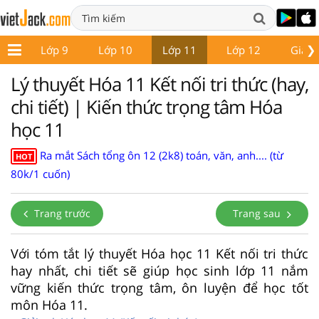
❯
 8
Lớp 9
Lớp 10
Lớp 11
Lớp 12
Giáo 
Lý thuyết Hóa 11 Kết nối tri thức (hay,
chi tiết) | Kiến thức trọng tâm Hóa
học 11
Ra mắt Sách tổng ôn 12 (2k8) toán, văn, anh.... (từ
HOT
80k/1 cuốn)
Trang trước
Trang sau
Với tóm tắt lý thuyết Hóa học 11 Kết nối tri thức
hay nhất, chi tiết sẽ giúp học sinh lớp 11 nắm
vững kiến thức trọng tâm, ôn luyện để học tốt
môn Hóa 11.