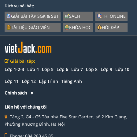
Dịch vụ nổi bật:
GIẢI BÀI TẬP SGK & SBT
SÁCH
THI ONLINE
TÀI LIỆU GIÁO VIÊN
KHÓA HỌC
HỎI ĐÁP
Giải bài tập:
Lớp 1-2-3
Lớp 4
Lớp 5
Lớp 6
Lớp 7
Lớp 8
Lớp 9
Lớp 10
Lớp 11
Lớp 12
Lập trình
Tiếng Anh
Chính sách
Liên hệ với chúng tôi
Tầng 2, G4 - G5 Tòa nhà Five Star Garden, số 2 Kim Giang,
Phường Khương Đình, Hà Nội
Phone: 084 283 45 85